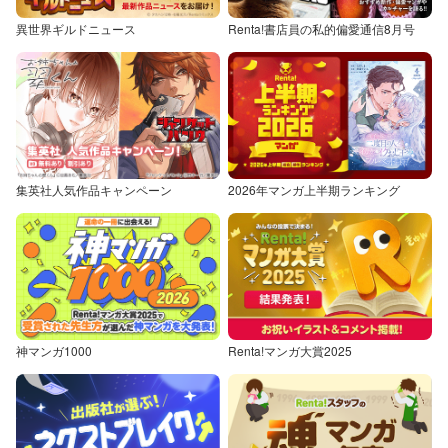
異世界ギルドニュース
Renta!書店員の私的偏愛通信8月号
集英社人気作品キャンペーン
2026年マンガ上半期ランキング
神マンガ1000
Renta!マンガ大賞2025