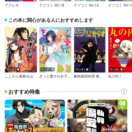
アクレキ
テヅコミ Vol.18
テヅコミ Vol.13
テヅコミ Vol.1
この本に関心がある人におすすめします
マンガ｜巻
マンガ｜巻
マンガ｜巻
マンガ｜巻
ここから風林火山
きっと愛され女子になる！
劇画座招待席 幕末工作人 からす
丸の内！
おすすめ特集