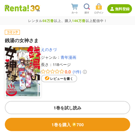
無料登録
レンタル
56万冊
以上、購入
146万冊
以上配信中！
銭湯の女神さま
えのきづ
ジャンル：
青年漫画
長さ：
118ページ
0.0
(1件)
レビューを書く
1巻を試し読み
1巻を購入
700