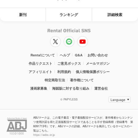
新刊
ランキング
詳細検索
Renta!について
ヘルプ
Q&A
お問い合わせ
作品リクエスト
ご意見ボックス
メールマガジン
アフィリエイト
利用規約
個人情報保護ポリシー
特定商取引法
著作権について
漫画家募集
海賊版に対する取り組み
運営会社
© PAPYLESS
ABJマークは、この電子書店・電子書籍配信サービスが、著作権者からコンテン
ツ使用許諾を得た正規版配信サービスであることを示す登録商標（登録番号 第
6091713号）です。ABJマークの詳細、ABJマークを掲示しているサービスの一
覧はこちら。
https://aebs.or.jp