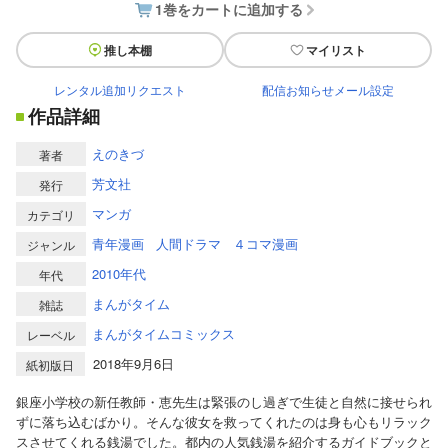
1巻をカートに追加する
推し本棚
マイリスト
レンタル追加リクエスト
配信お知らせメール設定
作品詳細
えのきづ
著者
芳文社
発行
マンガ
カテゴリ
青年漫画
人間ドラマ
４コマ漫画
ジャンル
2010年代
年代
まんがタイム
雑誌
まんがタイムコミックス
レーベル
2018年9月6日
紙初版日
銀座小学校の新任教師・恵先生は緊張のし過ぎで生徒と自然に接せられ
ずに落ち込むばかり。そんな彼女を救ってくれたのは身も心もリラック
スさせてくれる銭湯でした。都内の人気銭湯を紹介するガイドブックと