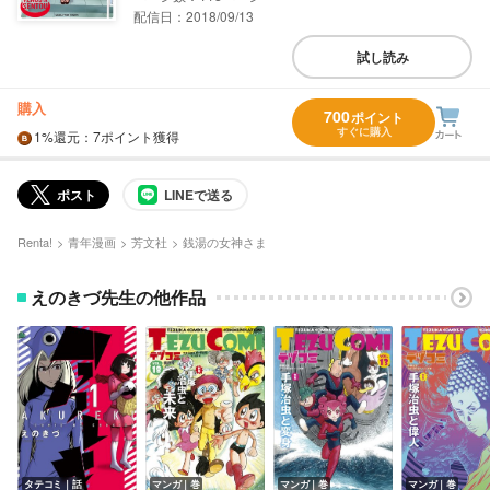
配信日：2018/09/13
試し読み
購入
700
ポイント
すぐに購入
1%
還元
：7ポイント獲得
ポスト
LINEで送る
Renta!
青年漫画
芳文社
銭湯の女神さま
えのきづ先生の他作品
タテコミ｜話
マンガ｜巻
マンガ｜巻
マンガ｜巻