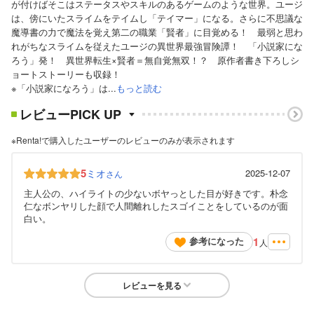
が付けばそこはステータスやスキルのあるゲームのような世界。ユージ
は、傍にいたスライムをテイムし「テイマー」になる。さらに不思議な
魔導書の力で魔法を覚え第二の職業「賢者」に目覚める！ 最弱と思わ
れがちなスライムを従えたユージの異世界最強冒険譚！ 「小説家にな
ろう」発！ 異世界転生×賢者＝無自覚無双！？ 原作者書き下ろしシ
ョートストーリーも収録！
※「小説家になろう」は...
もっと読む
レビューPICK UP
※Renta!で購入したユーザーのレビューのみが表示されます
5
ミオ
2025-12-07
さん
主人公の、ハイライトの少ないボヤっとした目が好きです。朴念
仁なボンヤリした顔で人間離れしたスゴイことをしているのが面
白い。
1
参考になった
人
レビューを見る