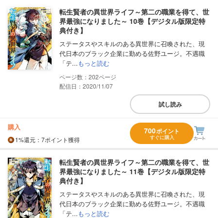
転生賢者の異世界ライフ～第二の職業を得て、世
界最強になりました～ 10巻【デジタル版限定特
典付き】
ステータスやスキルのある異世界に召喚された、現
代日本のブラック企業に勤める佐野ユージ。不遇職
「テ...
もっと読む
202
配信日：2020/11/07
試し読み
購入
700
ポイント
すぐに購入
1%
還元
：7ポイント獲得
転生賢者の異世界ライフ～第二の職業を得て、世
界最強になりました～ 11巻【デジタル版限定特
典付き】
ステータスやスキルのある異世界に召喚された、現
代日本のブラック企業に勤める佐野ユージ。不遇職
「テ...
もっと読む