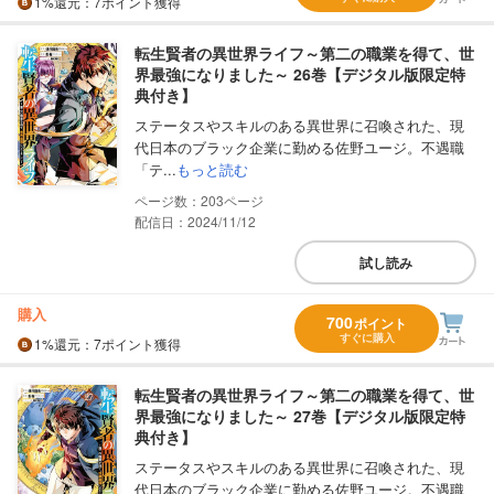
1%
還元
：7ポイント獲得
転生賢者の異世界ライフ～第二の職業を得て、世
界最強になりました～ 26巻【デジタル版限定特
典付き】
ステータスやスキルのある異世界に召喚された、現
代日本のブラック企業に勤める佐野ユージ。不遇職
「テ...
もっと読む
203
配信日：2024/11/12
試し読み
購入
700
ポイント
すぐに購入
1%
還元
：7ポイント獲得
転生賢者の異世界ライフ～第二の職業を得て、世
界最強になりました～ 27巻【デジタル版限定特
典付き】
ステータスやスキルのある異世界に召喚された、現
代日本のブラック企業に勤める佐野ユージ。不遇職