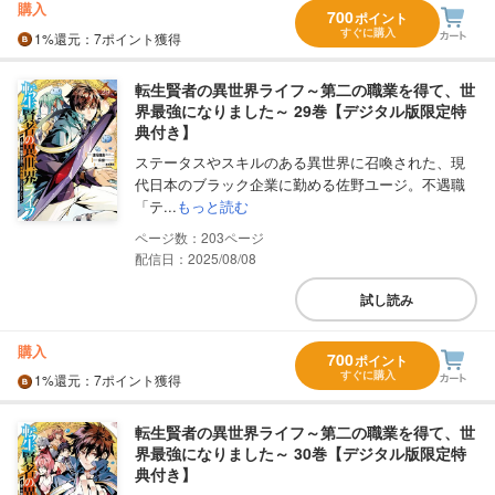
購入
700
ポイント
すぐに購入
1%
還元
：7ポイント獲得
転生賢者の異世界ライフ～第二の職業を得て、世
界最強になりました～ 29巻【デジタル版限定特
典付き】
ステータスやスキルのある異世界に召喚された、現
代日本のブラック企業に勤める佐野ユージ。不遇職
「テ...
もっと読む
203
配信日：2025/08/08
試し読み
購入
700
ポイント
すぐに購入
1%
還元
：7ポイント獲得
転生賢者の異世界ライフ～第二の職業を得て、世
界最強になりました～ 30巻【デジタル版限定特
典付き】