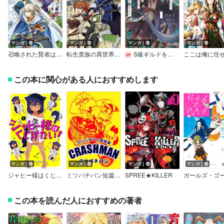
マンガ｜巻
マンガ｜巻
マンガ｜巻
マンガ｜巻
召喚された賢者は異世界を往く ～最強なのは不要在庫のアイテムでした～
転生貴族の異世界冒険録
S級ギルドを追放されたけど、実は俺だけドラゴンの言葉がわかるので、気付いたときには竜騎士の頂点を極めてました。
この本に関心がある人におすすめします
マンガ｜巻
マンガ｜巻
マンガ｜巻
マンガ｜巻
ジャヒー様はくじけない！【特典付き】
ミツバチパン短篇集 CRASHMAN
SPREE★KILLER
この本を読んだ人におすすめの著者