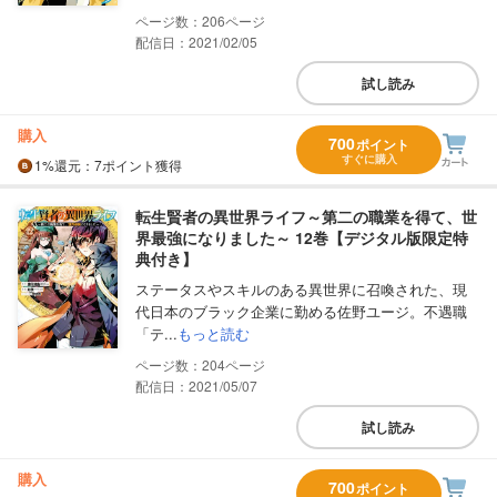
206
配信日：2021/02/05
試し読み
購入
700
ポイント
すぐに購入
1%
還元
：7ポイント獲得
転生賢者の異世界ライフ～第二の職業を得て、世
界最強になりました～ 12巻【デジタル版限定特
典付き】
ステータスやスキルのある異世界に召喚された、現
代日本のブラック企業に勤める佐野ユージ。不遇職
「テ...
もっと読む
204
配信日：2021/05/07
試し読み
購入
700
ポイント