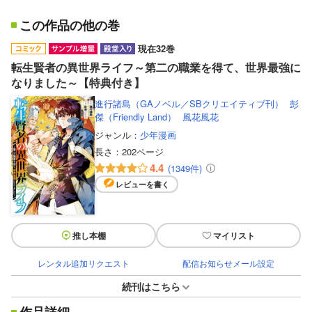
この作品の他の巻
現在32巻
転生賢者の異世界ライフ～第二の職業を得て、世界最強に
なりました～【特典付き】
進行諸島（GAノベル／SBクリエイティブ刊）
彭
傑（Friendly Land）
風花風花
ジャンル：
少年漫画
長さ：
202ページ
4.4
(1349件)
レビューを書く
推し本棚
マイリスト
レンタル追加リクエスト
配信お知らせメール設定
続刊はこちら