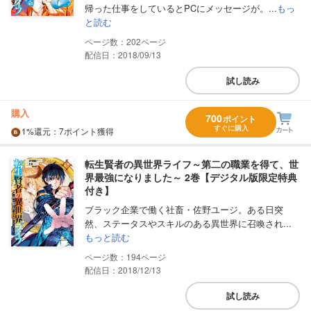
帰った仕事をしているとPCにメッセージが。...
もっ
と読む
202
配信日：2018/09/13
試し読み
購入
700
ポイント
すぐに購入
1%
還元
：7ポイント獲得
転生賢者の異世界ライフ～第二の職業を得て、世
界最強になりました～ 2巻【デジタル版限定特典
付き】
ブラック企業で働く社畜・佐野ユージ。ある日突
然、ステータスやスキルのある異世界に召喚され...
もっと読む
194
配信日：2018/12/13
試し読み