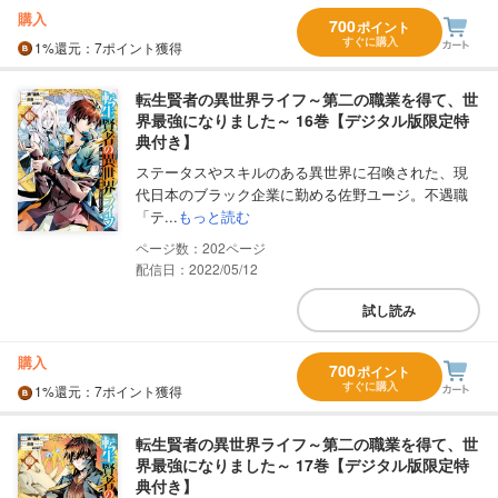
購入
700
ポイント
すぐに購入
1%
還元
：7ポイント獲得
転生賢者の異世界ライフ～第二の職業を得て、世
界最強になりました～ 16巻【デジタル版限定特
典付き】
ステータスやスキルのある異世界に召喚された、現
代日本のブラック企業に勤める佐野ユージ。不遇職
「テ...
もっと読む
202
配信日：2022/05/12
試し読み
購入
700
ポイント
すぐに購入
1%
還元
：7ポイント獲得
転生賢者の異世界ライフ～第二の職業を得て、世
界最強になりました～ 17巻【デジタル版限定特
典付き】