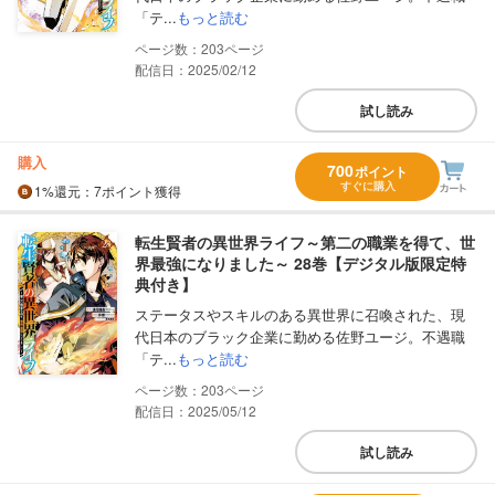
「テ...
もっと読む
203
配信日：2025/02/12
試し読み
購入
700
ポイント
すぐに購入
1%
還元
：7ポイント獲得
転生賢者の異世界ライフ～第二の職業を得て、世
界最強になりました～ 28巻【デジタル版限定特
典付き】
ステータスやスキルのある異世界に召喚された、現
代日本のブラック企業に勤める佐野ユージ。不遇職
「テ...
もっと読む
203
配信日：2025/05/12
試し読み