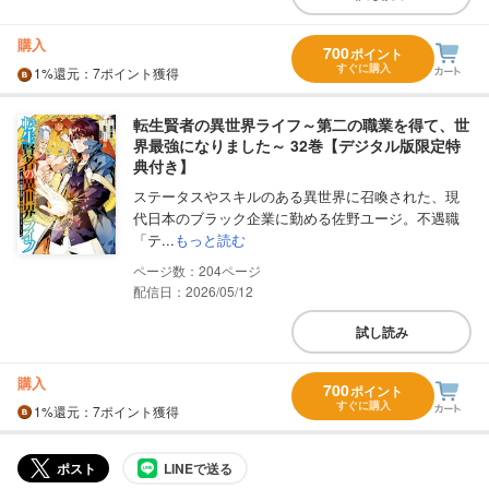
購入
700
ポイント
すぐに購入
1%
還元
：7ポイント獲得
転生賢者の異世界ライフ～第二の職業を得て、世
界最強になりました～ 32巻【デジタル版限定特
典付き】
ステータスやスキルのある異世界に召喚された、現
代日本のブラック企業に勤める佐野ユージ。不遇職
「テ...
もっと読む
204
配信日：2026/05/12
試し読み
購入
700
ポイント
すぐに購入
1%
還元
：7ポイント獲得
ポスト
LINEで送る