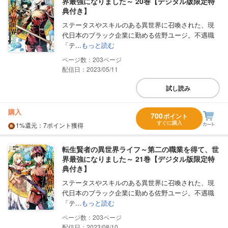
界最強になりました～ 20巻【デジタル版限定特
典付き】
ステータスやスキルのある異世界に召喚された、現
代日本のブラック企業に勤める佐野ユージ。不遇職
「テ...
もっと読む
203
配信日：2023/05/11
試し読み
購入
700
ポイント
すぐに購入
1%
還元
：7ポイント獲得
転生賢者の異世界ライフ～第二の職業を得て、世
界最強になりました～ 21巻【デジタル版限定特
典付き】
ステータスやスキルのある異世界に召喚された、現
代日本のブラック企業に勤める佐野ユージ。不遇職
「テ...
もっと読む
203
配信日：2023/08/10