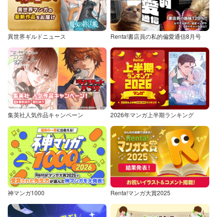
異世界ギルドニュース
Renta!書店員の私的偏愛通信8月号
集英社人気作品キャンペーン
2026年マンガ上半期ランキング
神マンガ1000
Renta!マンガ大賞2025