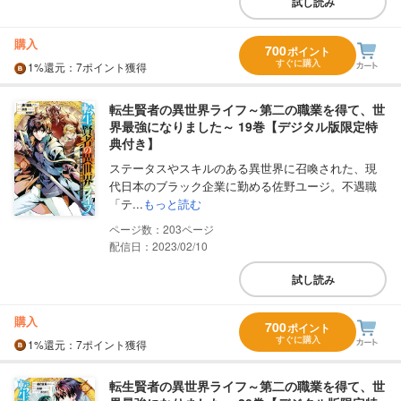
試し読み
購入
700
ポイント
すぐに購入
1%
還元
：7ポイント獲得
転生賢者の異世界ライフ～第二の職業を得て、世
界最強になりました～ 19巻【デジタル版限定特
典付き】
ステータスやスキルのある異世界に召喚された、現
代日本のブラック企業に勤める佐野ユージ。不遇職
「テ...
もっと読む
203
配信日：2023/02/10
試し読み
購入
700
ポイント
すぐに購入
1%
還元
：7ポイント獲得
転生賢者の異世界ライフ～第二の職業を得て、世