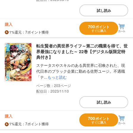
試し読み
購入
700
ポイント
すぐに購入
1%
還元
：7ポイント獲得
転生賢者の異世界ライフ～第二の職業を得て、世
界最強になりました～ 22巻【デジタル版限定特
典付き】
ステータスやスキルのある異世界に召喚された、現
代日本のブラック企業に勤める佐野ユージ。不遇職
「テ...
もっと読む
203
配信日：2023/11/10
試し読み
購入
700
ポイント
すぐに購入
1%
還元
：7ポイント獲得