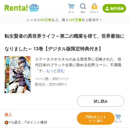
無料登録
レンタル
55万冊
以上、購入
147万冊
以上配信中！
転生賢者の異世界ライフ～第二の職業を得て、世界最強に
なりました～ 13巻【デジタル版限定特典付き】
ステータスやスキルのある異世界に召喚された、現
代日本のブラック企業に勤める佐野ユージ。不遇職
「テ...
もっと読む
202
配信日：2021/08/11
試し読み
購入
700
ポイント
すぐに購入
1%
還元
：7ポイント獲得