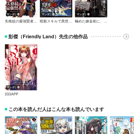
マンガ｜巻
マンガ｜巻
マンガ｜巻
失格紋の最強賢者 ～世界最強の賢者が更に強くなるために転生しました～【特典付き】
暗殺スキルで異世界最強 ～錬金術と暗殺術を極めた俺は、世界を陰から支配する～【デジタル版限定特典付き】
極めた錬金術に、不可能はない。 ～万能スキルで異世界無双～【デジタル版限定特典付き】
彭傑（Friendly Land）先生の他作品
マンガ｜巻
333APP
この本を読んだ人はこんな本も読んでいます