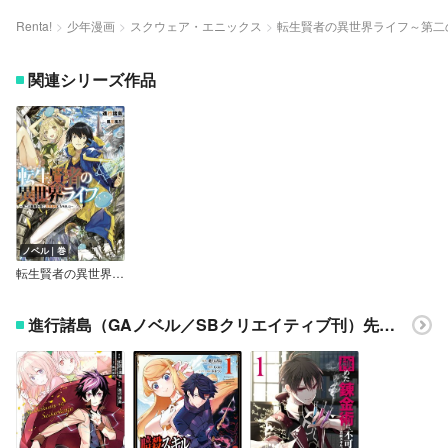
Renta!
少年漫画
スクウェア・エニックス
転生賢者の異世界ライフ～第二
関連シリーズ作品
ノベル｜巻
転生賢者の異世界ライフ
進行諸島（GAノベル／SBクリエイティブ刊）先生の他作品