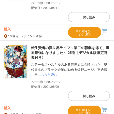
203
配信日：2024/05/11
試し読み
購入
700
ポイント
すぐに購入
1%
還元
：7ポイント獲得
転生賢者の異世界ライフ～第二の職業を得て、世
界最強になりました～ 25巻【デジタル版限定特
典付き】
ステータスやスキルのある異世界に召喚された、現
代日本のブラック企業に勤める佐野ユージ。不遇職
「テ...
もっと読む
203
配信日：2024/08/09
試し読み
購入
700
ポイント
すぐに購入