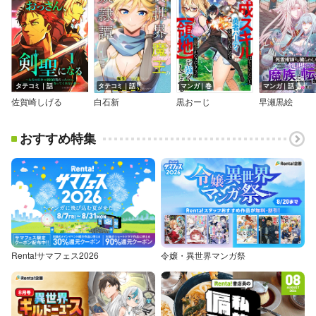
タテコミ｜話
タテコミ｜話
マンガ｜巻
マンガ｜話
佐賀崎しげる
白石新
黒おーじ
早瀬黒絵
おすすめ特集
Renta!サマフェス2026
令嬢・異世界マンガ祭