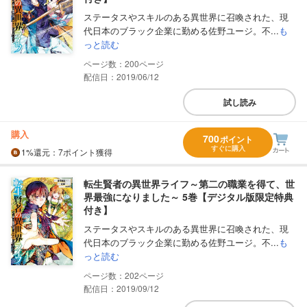
ステータスやスキルのある異世界に召喚された、現
代日本のブラック企業に勤める佐野ユージ。不...
も
っと読む
200
配信日：2019/06/12
試し読み
購入
700
ポイント
すぐに購入
1%
還元
：7ポイント獲得
転生賢者の異世界ライフ～第二の職業を得て、世
界最強になりました～ 5巻【デジタル版限定特典
付き】
ステータスやスキルのある異世界に召喚された、現
代日本のブラック企業に勤める佐野ユージ。不...
も
っと読む
202
配信日：2019/09/12