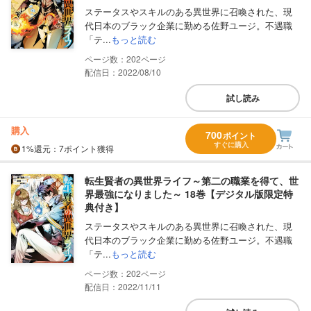
ステータスやスキルのある異世界に召喚された、現
代日本のブラック企業に勤める佐野ユージ。不遇職
「テ...
もっと読む
202
配信日：2022/08/10
試し読み
購入
700
ポイント
すぐに購入
1%
還元
：7ポイント獲得
転生賢者の異世界ライフ～第二の職業を得て、世
界最強になりました～ 18巻【デジタル版限定特
典付き】
ステータスやスキルのある異世界に召喚された、現
代日本のブラック企業に勤める佐野ユージ。不遇職
「テ...
もっと読む
202
配信日：2022/11/11