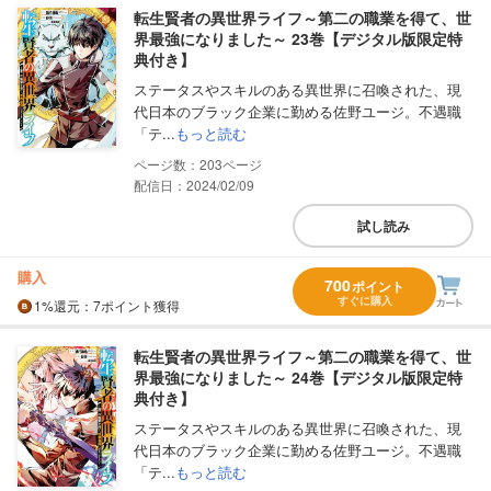
転生賢者の異世界ライフ～第二の職業を得て、世
界最強になりました～ 23巻【デジタル版限定特
典付き】
ステータスやスキルのある異世界に召喚された、現
代日本のブラック企業に勤める佐野ユージ。不遇職
「テ...
もっと読む
203
配信日：2024/02/09
試し読み
購入
700
ポイント
すぐに購入
1%
還元
：7ポイント獲得
転生賢者の異世界ライフ～第二の職業を得て、世
界最強になりました～ 24巻【デジタル版限定特
典付き】
ステータスやスキルのある異世界に召喚された、現
代日本のブラック企業に勤める佐野ユージ。不遇職
「テ...
もっと読む