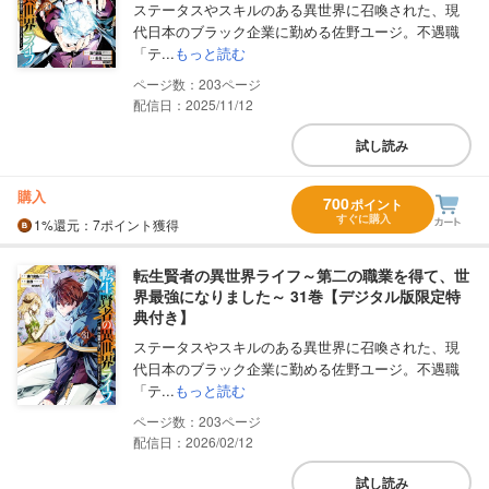
ステータスやスキルのある異世界に召喚された、現
代日本のブラック企業に勤める佐野ユージ。不遇職
「テ...
もっと読む
203
配信日：2025/11/12
試し読み
購入
700
ポイント
すぐに購入
1%
還元
：7ポイント獲得
転生賢者の異世界ライフ～第二の職業を得て、世
界最強になりました～ 31巻【デジタル版限定特
典付き】
ステータスやスキルのある異世界に召喚された、現
代日本のブラック企業に勤める佐野ユージ。不遇職
「テ...
もっと読む
203
配信日：2026/02/12
試し読み