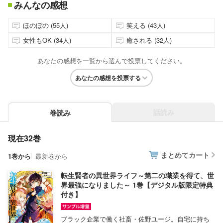
みんなの感想
ほのぼの (55人)
笑える (43人)
女性もOK (34人)
癒される (32人)
あなたの感想を一覧から選んで投票してください。
あなたの感想を投票する
話読み
巻読み
現在32巻
まとめてカート
1巻から
最新巻から
転生賢者の異世界ライフ～第二の職業を得て、世
界最強になりました～ 1巻【デジタル版限定特典
付き】
ブラック企業で働く社畜・佐野ユージ。自宅に持ち