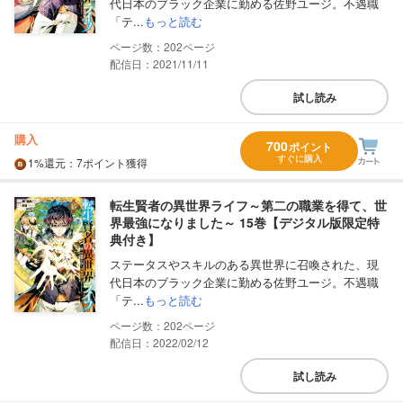
代日本のブラック企業に勤める佐野ユージ。不遇職
「テ...
もっと読む
202
配信日：2021/11/11
試し読み
購入
700
ポイント
すぐに購入
1%
還元
：7ポイント獲得
転生賢者の異世界ライフ～第二の職業を得て、世
界最強になりました～ 15巻【デジタル版限定特
典付き】
ステータスやスキルのある異世界に召喚された、現
代日本のブラック企業に勤める佐野ユージ。不遇職
「テ...
もっと読む
202
配信日：2022/02/12
試し読み