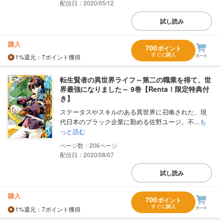
配信日：2020/05/12
試し読み
購入
700
ポイント
すぐに購入
1%
還元
：7ポイント獲得
転生賢者の異世界ライフ～第二の職業を得て、世
界最強になりました～ 9巻【Renta！限定特典付
き】
ステータスやスキルのある異世界に召喚された、現
代日本のブラック企業に勤める佐野ユージ。不...
も
っと読む
206
配信日：2020/08/07
試し読み
購入
700
ポイント
すぐに購入
1%
還元
：7ポイント獲得