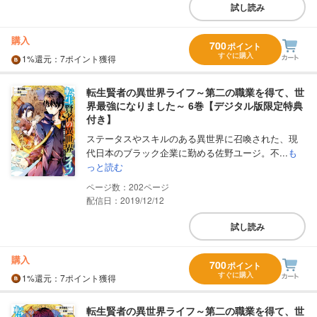
試し読み
購入
700
ポイント
すぐに購入
1%
還元
：7ポイント獲得
転生賢者の異世界ライフ～第二の職業を得て、世
界最強になりました～ 6巻【デジタル版限定特典
付き】
ステータスやスキルのある異世界に召喚された、現
代日本のブラック企業に勤める佐野ユージ。不...
も
っと読む
202
配信日：2019/12/12
試し読み
購入
700
ポイント
すぐに購入
1%
還元
：7ポイント獲得
転生賢者の異世界ライフ～第二の職業を得て、世