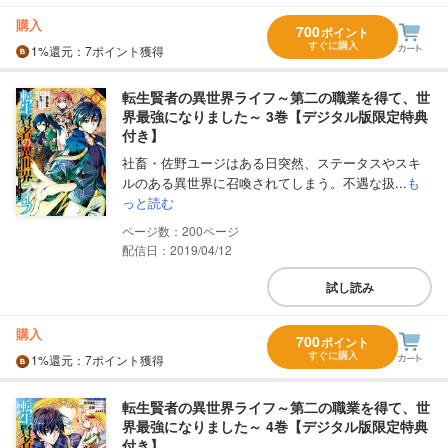
購入
700
ポイント
すぐに購入
1%
還元
：7ポイント獲得
転生賢者の異世界ライフ～第二の職業を得て、世
界最強になりました～ 3巻【デジタル版限定特典
付き】
社畜・佐野ユージはある日突然、ステータスやスキ
ルのある異世界に召喚されてしまう。不遇な扱...
も
っと読む
200
配信日：2019/04/12
試し読み
購入
700
ポイント
すぐに購入
1%
還元
：7ポイント獲得
転生賢者の異世界ライフ～第二の職業を得て、世
界最強になりました～ 4巻【デジタル版限定特典
付き】