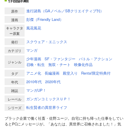
作品詳細
進行諸島（GAノベル／SBクリエイティブ刊）
原作
彭傑（Friendly Land）
漫画
風花風花
キャラクタ
ー原案
スクウェア・エニックス
発行
マンガ
カテゴリ
少年漫画
SF・ファンタジー
バトル・アクション
ジャンル
召喚・転生
無双・チート
映像化作品
アニメ化
長編漫画
殿堂入り
Renta!限定特典付
タグ
2010年代
2020年代
年代
マンガUP！
雑誌
ガンガンコミックスＵＰ！
レーベル
転生賢者の異世界ライフ
シリーズ
ブラック企業で働く社畜・佐野ユージ。自宅に持ち帰った仕事をしてい
るとPCにメッセージが。「あなたは、異世界に召喚されました！」気