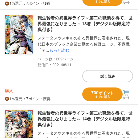
すぐに購入
1%
還元
：7ポイント獲得
転生賢者の異世界ライフ～第二の職業を得て、世
界最強になりました～ 13巻【デジタル版限定特
典付き】
ステータスやスキルのある異世界に召喚された、現
代日本のブラック企業に勤める佐野ユージ。不遇職
「テ...
もっと読む
202
配信日：2021/08/11
試し読み
購入
700
ポイント
すぐに購入
1%
還元
：7ポイント獲得
転生賢者の異世界ライフ～第二の職業を得て、世
界最強になりました～ 14巻【デジタル版限定特
典付き】
ステータスやスキルのある異世界に召喚された、現