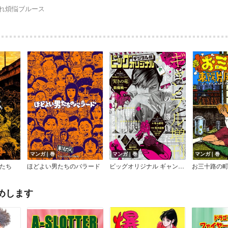
れ煩悩ブルース
マンガ｜巻
マンガ｜巻
マンガ｜巻
たち
ほどよい男たちのバラード
ビッグオリジナル ギャンブル増刊
お三十路の
めします