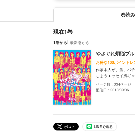
巻読
現在1巻
1巻から
最新巻から
やさぐれ煩悩ブル
お得な100ポイントレ
作家本人が、酒、パチ
しまうエッセイ風ギャ
334
配信日：2018/09/06
ポスト
LINEで送る