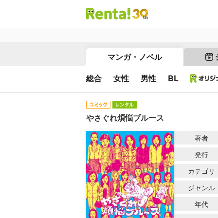
マンガ・ノベル
総合
女性
男性
BL
やさぐれ煩悩ブルース
著者
発行
カテゴリ
ジャンル
年代