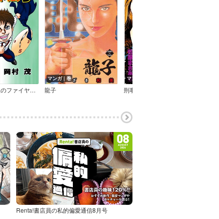
マンガ｜巻
マンガ｜巻
マン
ドラゴン先生のファイヤードラゴン5
龍子
刑事くずれ
一生
Renta!書店員の私的偏愛通信8月号