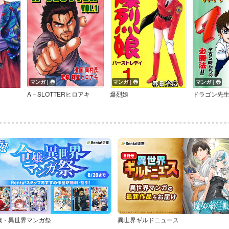
マンガ｜巻
マンガ｜巻
マンガ｜巻
A－SLOTTERヒロアキ
爆烈娘
嬢・異世界マンガ祭
異世界ギルドニュース