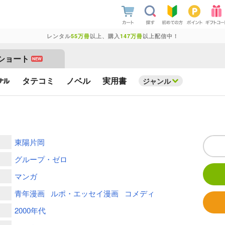
レンタル
55万冊
以上、購入
147万冊
以上配信中！
ショート
NEW
タテコミ
ノベル
実用書
ジャンル
東陽片岡
グループ・ゼロ
マンガ
青年漫画
ルポ・エッセイ漫画
コメディ
2000年代