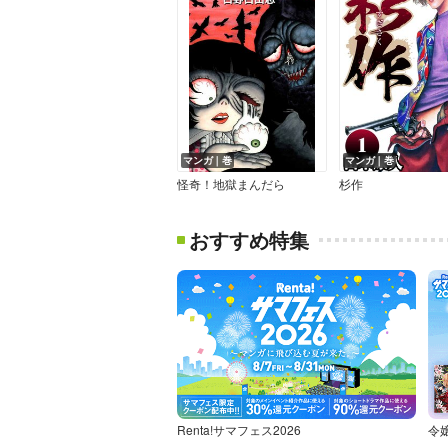
マンガ｜巻
マンガ｜巻
怪奇！地獄まんだら
杉作
おすすめ特集
Renta!サマフェス2026
令