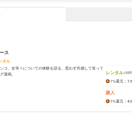
み
ース
ンタル
ンコ、女等々についての体験を語る、思わず共感して笑って
レンタル
(48
グ漫画。
1%
還元
：1
購入
1%
還元
：4