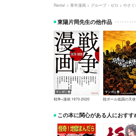
Renta!
青年漫画
グループ・ゼロ
やさぐ
東陽片岡先生の他作品
マンガ｜巻
マンガ｜巻
戦争×漫画 1970‐2020
段ボール低国の天使
この本に関心がある人におすす