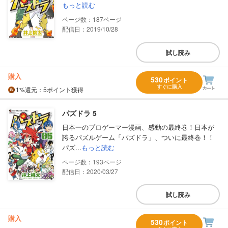
もっと読む
187
配信日：2019/10/28
試し読み
購入
530
ポイント
すぐに購入
1%
還元
：5ポイント獲得
パズドラ 5
日本一のプロゲーマー漫画、感動の最終巻！日本が
誇るパズルゲーム「パズドラ」、ついに最終巻！！
パズ...
もっと読む
193
配信日：2020/03/27
試し読み
購入
530
ポイント