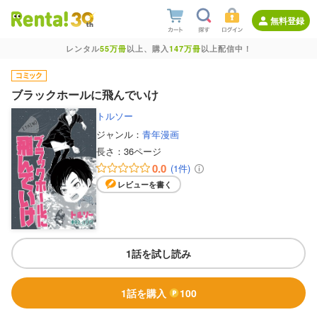
無料登録
レンタル
55万冊
以上、購入
147万冊
以上配信中！
ブラックホールに飛んでいけ
トルソー
ジャンル：
青年漫画
長さ：
36ページ
0.0
(1件)
レビューを書く
1話を試し読み
1話を購入
100