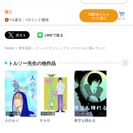
購入
100
ポイント
すぐに購入
1%
還元
：1ポイント獲得
ポスト
LINEで送る
Renta!
青年漫画
ナンバーナイン
ブラックホールに飛んでいけ
トルソー先生の他作品
マンガ｜話
マンガ｜話
マンガ｜話
人のセイ
サカサ
夜空も晴れる