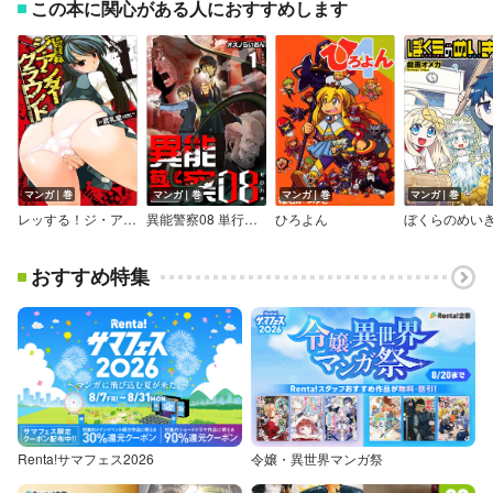
この本に関心がある人におすすめします
マンガ｜巻
マンガ｜巻
マンガ｜巻
マンガ｜巻
レッする！ジ・アンダーグラウンド
異能警察08 単行本版
ひろよん
ぼくらのめい
おすすめ特集
Renta!サマフェス2026
令嬢・異世界マンガ祭