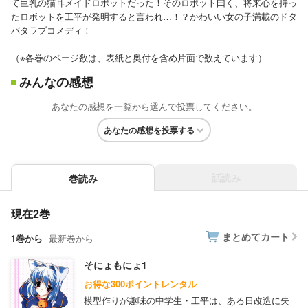
て巨乳の猫耳メイドロボットだった！そのロボット曰く、将来心を持っ
たロボットを工平が発明すると言われ…！？かわいい女の子満載のドタ
バタラブコメディ！
（※各巻のページ数は、表紙と奥付を含め片面で数えています）
みんなの感想
あなたの感想を一覧から選んで投票してください。
あなたの感想を投票する
話読み
巻読み
現在2巻
まとめてカート
1巻から
最新巻から
そにょもにょ1
お得な300ポイントレンタル
模型作りが趣味の中学生・工平は、ある日改造に失