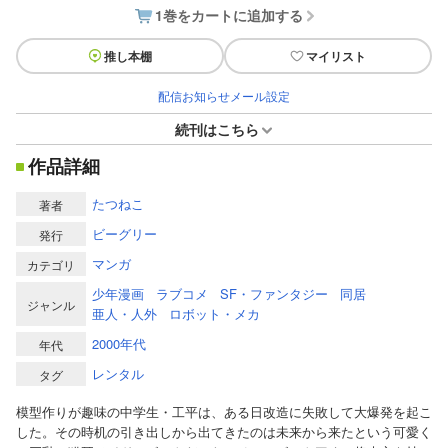
1巻をカートに追加する
推し本棚
マイリスト
配信お知らせメール設定
続刊はこちら
作品詳細
たつねこ
著者
ビーグリー
発行
マンガ
カテゴリ
少年漫画
ラブコメ
SF・ファンタジー
同居
ジャンル
亜人・人外
ロボット・メカ
2000年代
年代
レンタル
タグ
模型作りが趣味の中学生・工平は、ある日改造に失敗して大爆発を起こ
した。その時机の引き出しから出てきたのは未来から来たという可愛く