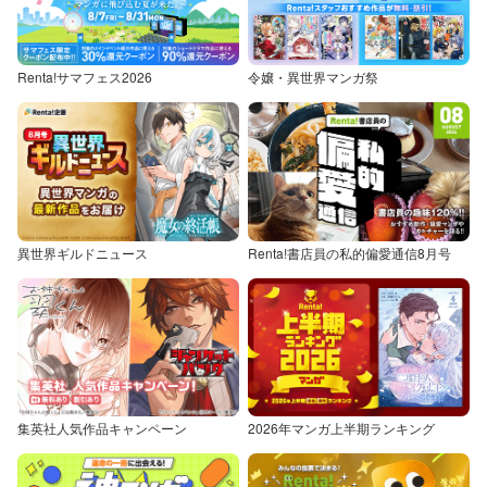
Renta!サマフェス2026
令嬢・異世界マンガ祭
異世界ギルドニュース
Renta!書店員の私的偏愛通信8月号
集英社人気作品キャンペーン
2026年マンガ上半期ランキング