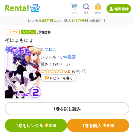
無料登録
レンタル
55万冊
以上、購入
147万冊
以上配信中！
現在2巻
そにょもにょ
たつねこ
ジャンル：
少年漫画
長さ：
191ページ
0.0
(0件)
レビューを書く
1巻を試し読み
1巻をレンタル
300
1巻を購入
600