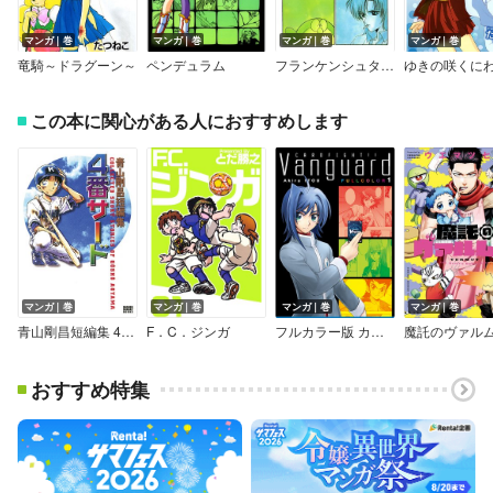
マンガ｜巻
マンガ｜巻
マンガ｜巻
マンガ｜巻
竜騎～ドラグーン～
ペンデュラム
フランケンシュタインズプリンセス
ゆきの咲くに
この本に関心がある人におすすめします
マンガ｜巻
マンガ｜巻
マンガ｜巻
マンガ｜巻
青山剛昌短編集 4番サード
F．C．ジンガ
フルカラー版 カードファイト！！ ヴァンガード
魔託のヴァル
おすすめ特集