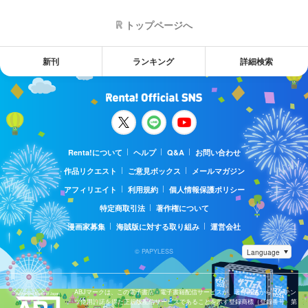
トップページへ
新刊
ランキング
詳細検索
Renta!について
ヘルプ
Q&A
お問い合わせ
作品リクエスト
ご意見ボックス
メールマガジン
アフィリエイト
利用規約
個人情報保護ポリシー
特定商取引法
著作権について
漫画家募集
海賊版に対する取り組み
運営会社
© PAPYLESS
ABJマークは、この電子書店・電子書籍配信サービスが、著作権者からコンテン
ツ使用許諾を得た正規版配信サービスであることを示す登録商標（登録番号 第