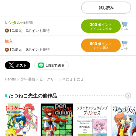
試し読み
レンタル
(48時間)
300
ポイント
すぐにレンタル
1%
還元
：3ポイント獲得
購入
600
ポイント
すぐに購入
1%
還元
：6ポイント獲得
ポスト
LINEで送る
Renta!
少年漫画
ビーグリー
そにょもにょ
たつねこ先生の他作品