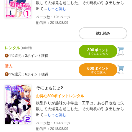
敗して大爆発を起こした。その時机の引き出しから
出て...
もっと読む
191
配信日：2018/08/09
試し読み
レンタル
(48時間)
300
ポイント
すぐにレンタル
1%
還元
：3ポイント獲得
購入
600
ポイント
すぐに購入
1%
還元
：6ポイント獲得
そにょもにょ2
お得な300ポイントレンタル
模型作りが趣味の中学生・工平は、ある日改造に失
敗して大爆発を起こした。その時机の引き出しから
出て...
もっと読む
189
配信日：2018/08/09