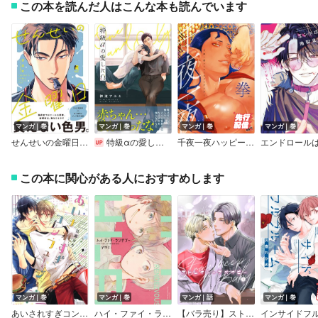
この本を読んだ人はこんな本も読んでいます
マンガ｜巻
マンガ｜巻
マンガ｜巻
マンガ｜巻
せんせいの金曜日【単行本版】（Renta！限定描き下ろし＆特典付き）
特級αの愛したΩ【電子限定かきおろし付】
千夜一夜ハッピーエバーアフター【電子限定描き下ろし漫画付き】
この本に関心がある人におすすめします
マンガ｜巻
マンガ｜巻
マンガ｜話
マンガ｜巻
あいされすぎコンフュージョン
ハイ・ファイ・ランデブー
【バラ売り】ストレイシープベイビー