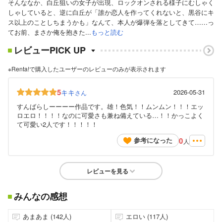
そんななか、白丘狙いの女子が出現、ロックオンされる様子にむしゃく
しゃしていると、逆に白丘が「誰か恋人を作ってくれないと、黒谷にキ
ス以上のことしちまうかも」なんて、本人が爆弾を落としてきて……っ
てお前、まさか俺を抱きた...
もっと読む
レビューPICK UP
※Renta!で購入したユーザーのレビューのみが表示されます
5
キキ
2026-05-31
さん
すんばらしーーーー作品です。雄！色気！！ムンムン！！！エッ
ロエロ！！！！なのに可愛さも兼ね備えている…！！かっこよく
て可愛い2人です！！！！！
0
参考になった
人
レビューを見る
みんなの感想
あまあま (142人)
エロい (117人)