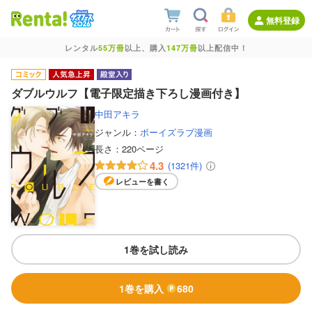
無料登録
レンタル
55万冊
以上、購入
147万冊
以上配信中！
ダブルウルフ【電子限定描き下ろし漫画付き】
中田アキラ
ジャンル：
ボーイズラブ漫画
長さ：
220ページ
4.3
(1321件)
レビューを書く
1巻を試し読み
1巻を購入
680