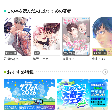
この本を読んだ人におすすめの著者
マンガ｜巻
音声
マンガ｜話
タテコミ｜話
吾瀬わぎもこ
鯛野ニッケ
鳩屋タマ
神波アユミ
おすすめ特集