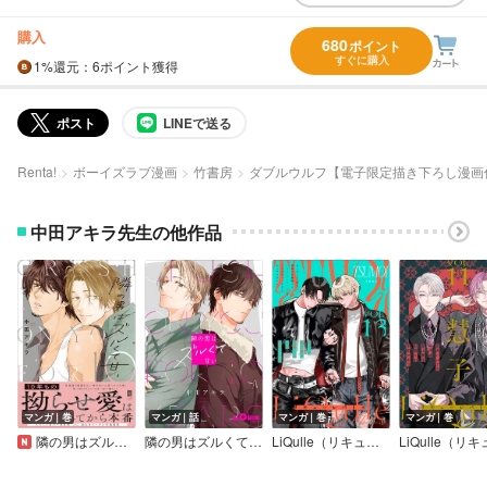
購入
680
ポイント
すぐに購入
1%
還元
：6ポイント獲得
ポスト
LINEで送る
Renta!
ボーイズラブ漫画
竹書房
ダブルウルフ【電子限定描き下ろし漫画
中田アキラ先生の他作品
マンガ｜巻
マンガ｜話
マンガ｜巻
マンガ｜巻
隣の男はズルくて甘い【単行本版】【電子限定描き下ろし漫画付き】
隣の男はズルくて甘い
LiQulle（リキューレ）pathos VOL.13