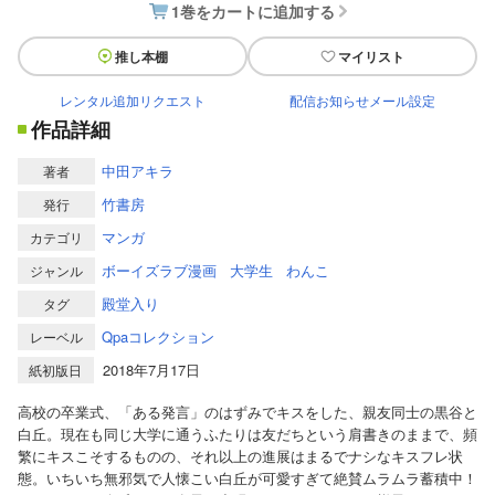
1巻をカートに追加する
推し本棚
マイリスト
レンタル追加リクエスト
配信お知らせメール設定
作品詳細
中田アキラ
著者
竹書房
発行
マンガ
カテゴリ
ボーイズラブ漫画
大学生
わんこ
ジャンル
殿堂入り
タグ
Qpaコレクション
レーベル
2018年7月17日
紙初版日
高校の卒業式、「ある発言」のはずみでキスをした、親友同士の黒谷と
白丘。現在も同じ大学に通うふたりは友だちという肩書きのままで、頻
繁にキスこそするものの、それ以上の進展はまるでナシなキスフレ状
態。いちいち無邪気で人懐こい白丘が可愛すぎて絶賛ムラムラ蓄積中！