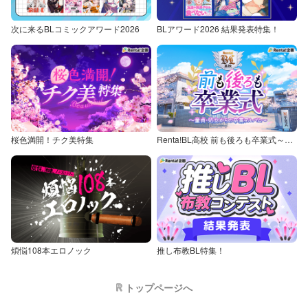
次に来るBLコミックアワード2026
BLアワード2026 結果発表特集！
桜色満開！チク美特集
Renta!BL高校 前も後ろも卒業式～童貞・処女からの卒業アルバム～
煩悩108本エロノック
推し布教BL特集！
トップページへ