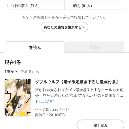
ほのぼの (71人)
萌え (61人)
あなたの感想を一覧から選んで投票してください。
あなたの感想を投票する
話読み
巻読み
現在1巻
1巻から
最新巻から
ダブルウルフ【電子限定描き下ろし漫画付き】
懐かれ系愛されイケメン攻×煽り上手なクール系男前
受 見た目のわりに“ウルフ”なふたりの不器用なラ...
もっと読む
220
配信日：2018/07/31
試し読み