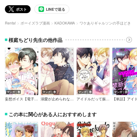
ポスト
LINEで送る
Renta!
ボーイズラブ漫画
KADOKAWA
ワケありギャルソンの手ほどき
桜庭ちどり先生の他作品
マンガ｜巻
マンガ｜巻
マンガ｜巻
マンガ｜話
妄想ボイス【電子限定おまけ付き】
溺愛が止められない恋もある【電子限定おまけ付き】
アイドルだって振り向かせたい 【電子特典付き】
この本に関心がある人におすすめします