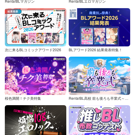
Renta!BLマガジン
Renta!BLエロマガジン
次に来るBLコミックアワード2026
BLアワード2026 結果発表特集！
桜色満開！チク美特集
Renta!BL高校 前も後ろも卒業式～童貞・処女からの卒業アルバム～