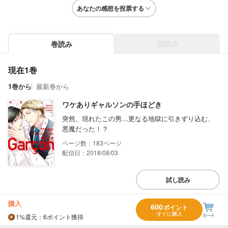
あなたの感想を投票する
話読み
巻読み
現在1巻
1巻から
最新巻から
ワケありギャルソンの手ほどき
突然、現れたこの男…更なる地獄に引きずり込む、
悪魔だった！？
183
配信日：2018/08/03
試し読み
購入
600
ポイント
すぐに購入
1%
還元
：6ポイント獲得