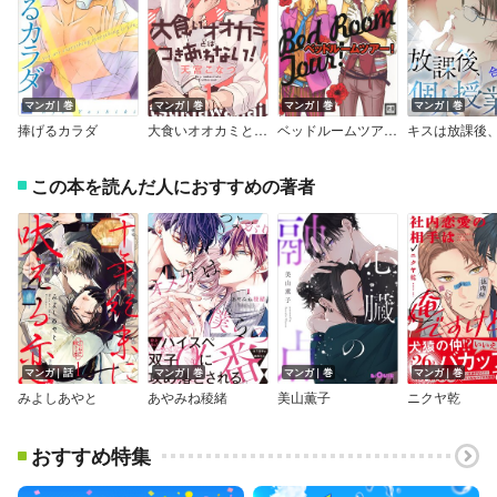
マンガ｜巻
マンガ｜巻
マンガ｜巻
マンガ｜巻
捧げるカラダ
大食いオオカミとはつきあわない！【おまけ描き下ろし付き】
ベッドルームツアー！
この本を読んだ人におすすめの著者
マンガ｜話
マンガ｜巻
マンガ｜巻
マンガ｜巻
みよしあやと
あやみね稜緒
美山薫子
ニクヤ乾
おすすめ特集