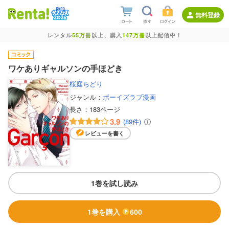
無料登録
レンタル
55万冊
以上、購入
147万冊
以上配信中！
ワケありギャルソンの手ほどき
桜庭ちどり
ジャンル：
ボーイズラブ漫画
長さ：
183ページ
3.9
(89件)
レビューを書く
1巻を試し読み
1巻を購入
600