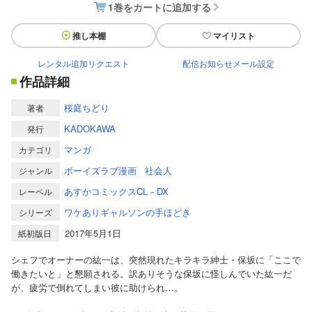
1巻をカートに追加する
推し本棚
マイリスト
レンタル追加リクエスト
配信お知らせメール設定
作品詳細
桜庭ちどり
著者
KADOKAWA
発行
マンガ
カテゴリ
ボーイズラブ漫画
社会人
ジャンル
あすかコミックスCL－DX
レーベル
ワケありギャルソンの手ほどき
シリーズ
2017年5月1日
紙初版日
シェフでオーナーの紘一は、突然現れたキラキラ紳士・保坂に「ここで
働きたいと」と懇願される。訳ありそうな保坂に怪しんでいた紘一だ
が、疲労で倒れてしまい彼に助けられ…。