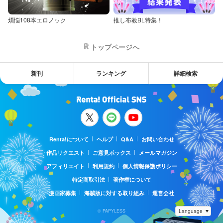
煩悩108本エロノック
推し布教BL特集！
トップページへ
新刊
ランキング
詳細検索
Renta!について
ヘルプ
Q&A
お問い合わせ
作品リクエスト
ご意見ボックス
メールマガジン
アフィリエイト
利用規約
個人情報保護ポリシー
特定商取引法
著作権について
漫画家募集
海賊版に対する取り組み
運営会社
© PAPYLESS