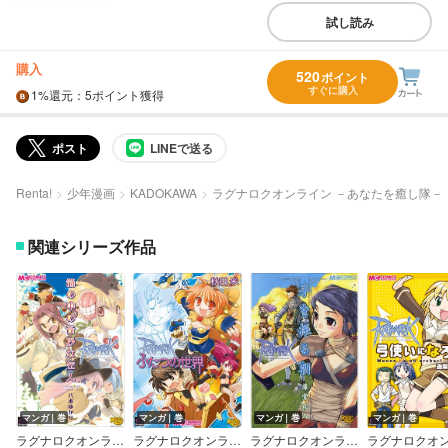
試し読み
購入
520
ポイント
すぐに購入
1%
還元
：5ポイント獲得
ポスト
LINEで送る
Renta!
少年漫画
KADOKAWA
ラグナロクオンライン －あなたを癒し隊－
関連シリーズ作品
マンガ｜巻
マンガ｜巻
マンガ｜巻
マンガ｜巻
ラグナロクオンライン 箱の中の奇妙な住人
ラグナロクオンライン －ふたつの世界－
ラグナロクオンライン －手を振る朝－