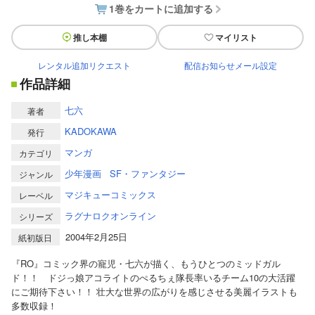
1巻をカートに追加する
推し本棚
マイリスト
レンタル追加リクエスト
配信お知らせメール設定
作品詳細
七六
著者
KADOKAWA
発行
マンガ
カテゴリ
少年漫画
SF・ファンタジー
ジャンル
マジキューコミックス
レーベル
ラグナロクオンライン
シリーズ
2004年2月25日
紙初版日
『RO』コミック界の寵児・七六が描く、もうひとつのミッドガル
ド！！ ドジっ娘アコライトのぺるちぇ隊長率いるチーム10の大活躍
にご期待下さい！！ 壮大な世界の広がりを感じさせる美麗イラストも
多数収録！