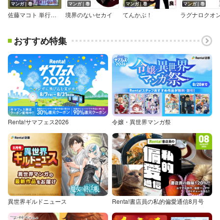
マンガ｜巻
マンガ｜巻
マンガ｜巻
マンガ｜巻
佐藤マコト 単行本未収録作品集
境界のないセカイ
てんかぶ！
おすすめ特集
Renta!サマフェス2026
令嬢・異世界マンガ祭
異世界ギルドニュース
Renta!書店員の私的偏愛通信8月号