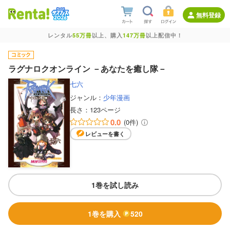
無料登録
レンタル
55万冊
以上、購入
147万冊
以上配信中！
ラグナロクオンライン －あなたを癒し隊－
七六
ジャンル：
少年漫画
長さ：
123ページ
0.0
(0件)
レビューを書く
1巻を試し読み
1巻を購入
520