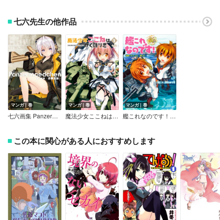
七六先生の他作品
マンガ｜巻
マンガ｜巻
マンガ｜巻
七六画集 Panzermaedchen－装甲少女－
魔法少女ここねはかく語りき
艦これなのです！ 艦隊これくしょん －艦これ－
この本に関心がある人におすすめします