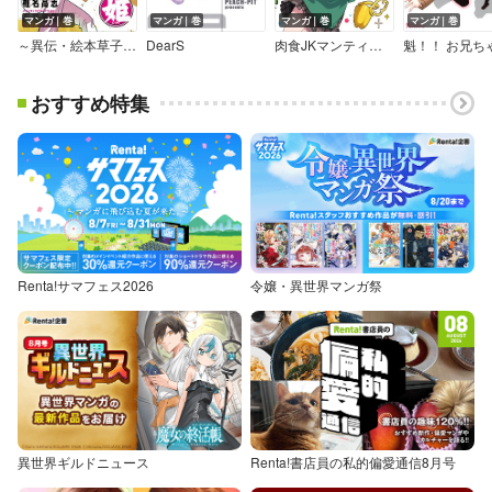
マンガ｜巻
マンガ｜巻
マンガ｜巻
マンガ｜巻
～異伝・絵本草子～ 半妖の夜叉姫
DearS
肉食JKマンティス秋山 ～むしむし料理研究部！～
おすすめ特集
Renta!サマフェス2026
令嬢・異世界マンガ祭
異世界ギルドニュース
Renta!書店員の私的偏愛通信8月号