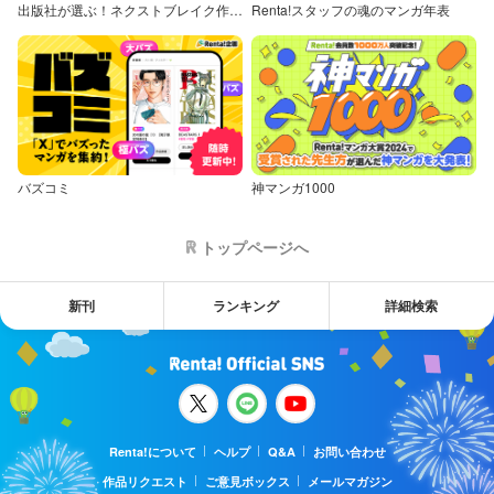
出版社が選ぶ！ネクストブレイク作品特集
Renta!スタッフの魂のマンガ年表
バズコミ
神マンガ1000
トップページへ
新刊
ランキング
詳細検索
Renta!について
ヘルプ
Q&A
お問い合わせ
作品リクエスト
ご意見ボックス
メールマガジン