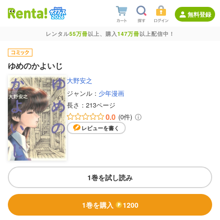
無料登録
レンタル
55万冊
以上、購入
147万冊
以上配信中！
ゆめのかよいじ
大野安之
ジャンル：
少年漫画
長さ：
213ページ
0.0
(0件)
レビューを書く
1巻を試し読み
1巻を購入
1200