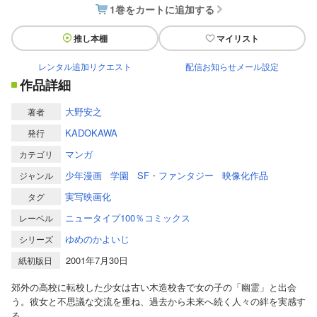
1巻をカートに追加する
推し本棚
マイリスト
レンタル追加リクエスト
配信お知らせメール設定
作品詳細
大野安之
著者
KADOKAWA
発行
マンガ
カテゴリ
少年漫画
学園
SF・ファンタジー
映像化作品
ジャンル
実写映画化
タグ
ニュータイプ100％コミックス
レーベル
ゆめのかよいじ
シリーズ
2001年7月30日
紙初版日
郊外の高校に転校した少女は古い木造校舎で女の子の「幽霊」と出会
う。彼女と不思議な交流を重ね、過去から未来へ続く人々の絆を実感す
る…。