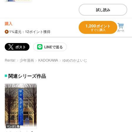
試し読み
購入
1,200
ポイント
すぐに購入
1%
還元
：12ポイント獲得
ポスト
LINEで送る
Renta!
少年漫画
KADOKAWA
ゆめのかよいじ
関連シリーズ作品
マンガ｜巻