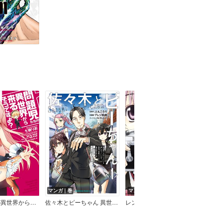
マンガ｜巻
マンガ｜巻
マン
問題児たちが異世界から来るそうですよ？
佐々木とピーちゃん 異世界でスローライフを楽しもうとしたら、現代で異能バトルに巻き込まれた件 ～魔法少女がアップを始めたようです～
レンズドロップス