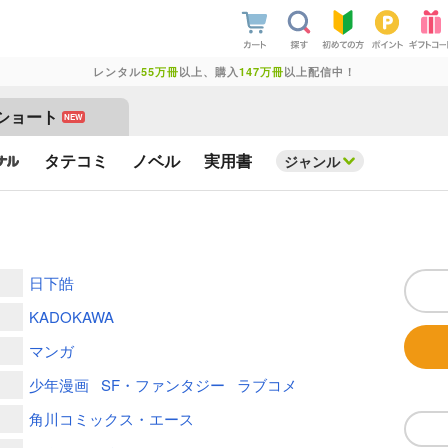
レンタル
55万冊
以上、購入
147万冊
以上配信中！
ショート
NEW
タテコミ
ノベル
実用書
ジャンル
日下皓
KADOKAWA
マンガ
少年漫画
SF・ファンタジー
ラブコメ
角川コミックス・エース