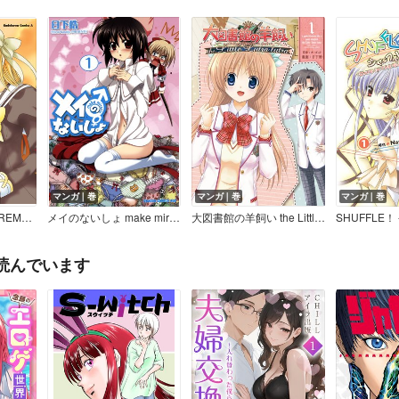
マンガ｜巻
マンガ｜巻
マンガ｜巻
Really？Really！－REMEMBER MEMORIES－
メイのないしょ make miracle
大図書館の羊飼い the Little Lutra lutra
読んでいます