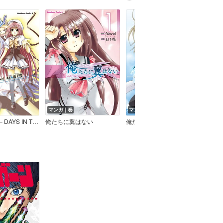
マンガ｜巻
マンガ｜巻
マン
SHUFFLE！－DAYS IN THE BLOOM－
俺たちに翼はない
俺たちに翼はない ～Rhapsody～