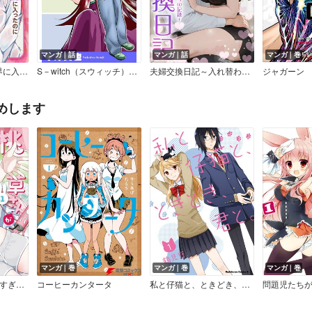
マンガ｜話
マンガ｜話
マンガ｜巻
ム学園ライフ【フルカラー】
S－witch（スウィッチ）［1話売り］
夫婦交換日記～入れ替わった僕らの記録～（フルカラー）
ジャガーン
めします
マンガ｜巻
マンガ｜巻
マンガ｜巻
桃草さんがものぐさすぎる！！【電子限定おまけ付き】
コーヒーカンタータ
私と仔猫と、ときどき、君と。