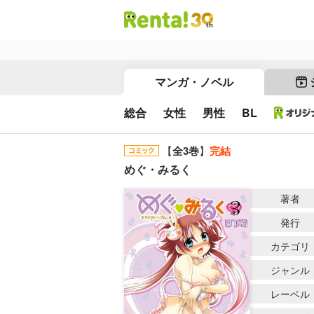
マンガ・ノベル
総合
女性
男性
BL
【
全3巻
】
完結
めぐ・みるく
著者
発行
カテゴリ
ジャンル
レーベル