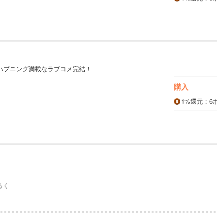
）
ハプニング満載なラブコメ完結！
購入
1%
還元
：6
るく