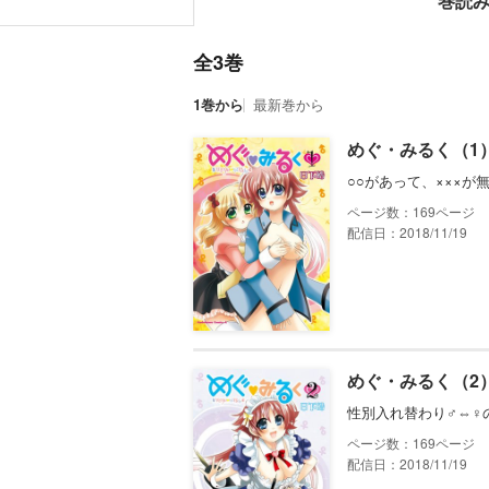
巻読
全3巻
1巻から
最新巻から
めぐ・みるく（1
○○があって、×××が
169
配信日：2018/11/19
めぐ・みるく（2
性別入れ替わり♂⇔♀
169
配信日：2018/11/19