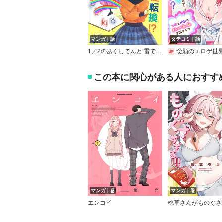
マンガ｜話
タテコミ｜話
1／2のあくしでんと 雷で性転換！？
念願のエロゲ世界に入ったのに俺がヒロインなんてどんなバグ？～天国と地獄のハーレ
この本に関心がある人におすす
マンガ｜巻
マンガ｜巻
エンコイ