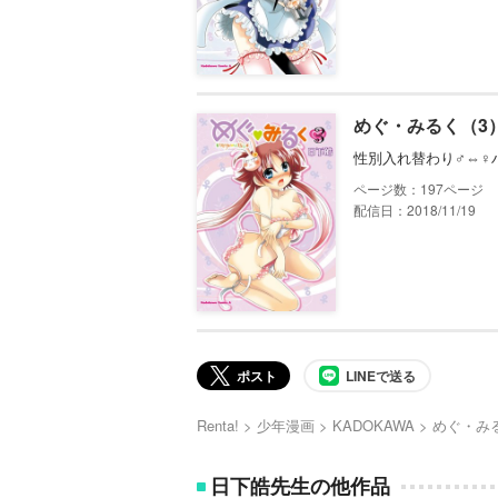
めぐ・みるく（3
性別入れ替わり♂⇔♀
197
配信日：2018/11/19
ポスト
LINEで送る
Renta!
少年漫画
KADOKAWA
めぐ・み
日下皓先生の他作品