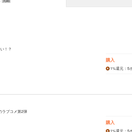
み
）
無い！？
購入
1%
還元
：5
）
のラブコメ第2弾
購入
1%
還元
：5