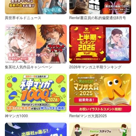
異世界ギルドニュース
Renta!書店員の私的偏愛通信8月号
集英社人気作品キャンペーン
2026年マンガ上半期ランキング
神マンガ1000
Renta!マンガ大賞2025