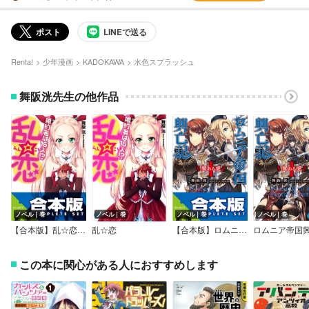
ポスト
LINEで送る
Renta!
少年漫画
KADOKAWA
水色スプラッシュ
舞阪洸先生の他作品
ノベル｜巻
ノベル｜巻
ノベル｜巻
ノベル｜巻
【合本版】乱☆恋 婚約者は16人！？
乱☆恋
【合本版】ロムニア帝国興亡記
ロムニア帝国
この本に関心がある人におすすめします