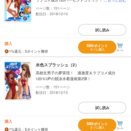
151
配信日：2018/12/10
試し読み
購入
580
ポイント
すぐに購入
1%
還元
：5ポイント獲得
水色スプラッシュ（2）
高校生男子の夢実現！ 過激度＆ラブコメ成分
120％UPの競泳水着漫画第2弾！
151
配信日：2018/12/10
試し読み
購入
580
ポイント
すぐに購入
1%
還元
：5ポイント獲得