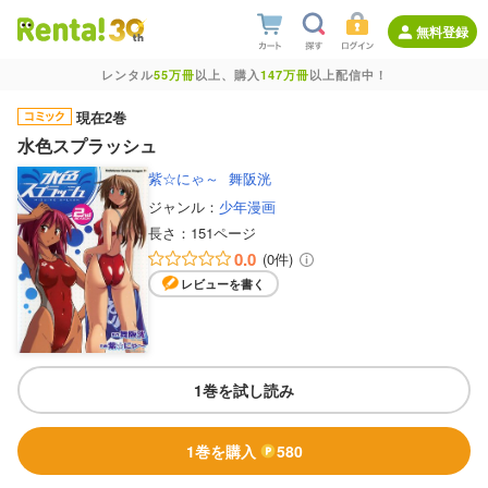
無料登録
レンタル
55万冊
以上、購入
147万冊
以上配信中！
現在2巻
水色スプラッシュ
紫☆にゃ～
舞阪洸
ジャンル：
少年漫画
長さ：
151ページ
0.0
(0件)
レビューを書く
1巻を試し読み
1巻を購入
580