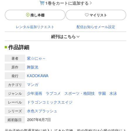
1巻をカートに追加する
推し本棚
マイリスト
レンタル追加リクエスト
配信お知らせメール設定
続刊はこちら
作品詳細
紫☆にゃ～
著者
舞阪洸
原作
KADOKAWA
発行
マンガ
カテゴリ
少年漫画
ラブコメ
スポーツ・格闘技
学園
水泳
ジャンル
ドラゴンコミックスエイジ
レーベル
水色スプラッシュ
シリーズ
2007年6月7日
紙初版日
元女子校の普通高校に編入してきた京橋。前の学校では心臓の持病によ