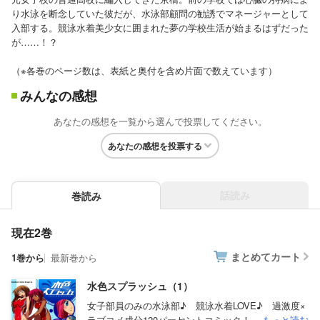
り水泳を断念していた彼だが、水泳部顧問の勧誘でマネージャーとして
入部する。競泳水着美少女に囲まれた夢の学校生活が始まるはずだった
が……！？
（※各巻のページ数は、表紙と奥付を含め片面で数えています）
みんなの感想
あなたの感想を一覧から選んで投票してください。
あなたの感想を投票する
話読み
巻読み
現在2巻
まとめてカート
1巻から
最新巻から
水色スプラッシュ（1）
女子部員のみの水泳部♪ 競泳水着LOVE♪ 過激度×
ラブコメ成分120パーセントコミック！ ...
もっと読む