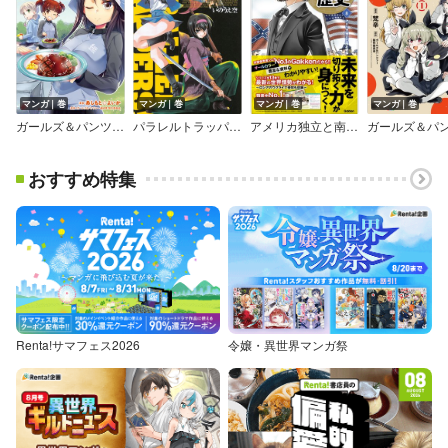
マンガ｜巻
マンガ｜巻
マンガ｜巻
マンガ｜巻
ガールズ＆パンツァー 最終章 継続高校はらぺこ食事道
パラレルトラッパーズ！
アメリカ独立と南北戦争
おすすめ特集
Renta!サマフェス2026
令嬢・異世界マンガ祭