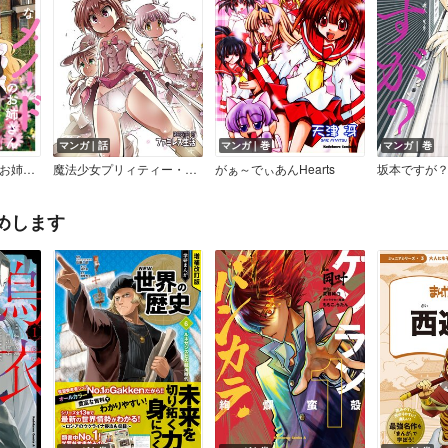
マンガ｜話
マンガ｜巻
マンガ｜巻
テキトーなメイドのお姉さんと偉そうで一途な坊っちゃん
魔法少女プリィティー・スミ
がぁ～でぃあんHearts
坂本ですが
めします