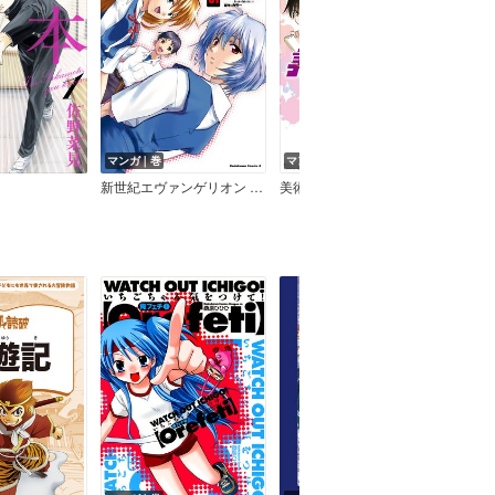
マンガ｜巻
マンガ｜巻
マン
？
新世紀エヴァンゲリオン 碇シンジ育成計画
美術室のモンスターず
くる