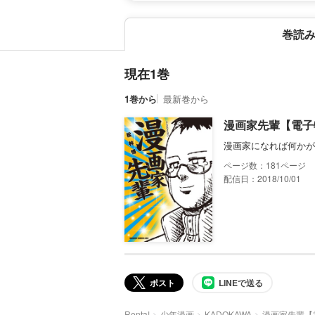
巻読
現在1巻
1巻から
最新巻から
漫画家先輩【電子
漫画家になれば何かが
181
配信日：2018/10/01
ポスト
LINEで送る
Renta!
少年漫画
KADOKAWA
漫画家先輩【