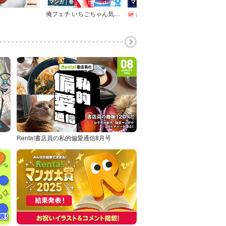
マンガ｜巻
マンガ｜話
マン
俺フェチ いちごちゃん気をつけて！
諸子百苑【分冊版】
廃人
Renta!書店員の私的偏愛通信8月号