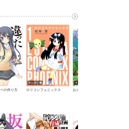
マンガ｜巻
マンガ｜巻
マン
ノベの作り方
ロリコンフェニックス
おとぎの国のいちごヒロイン童話集＋
魔王