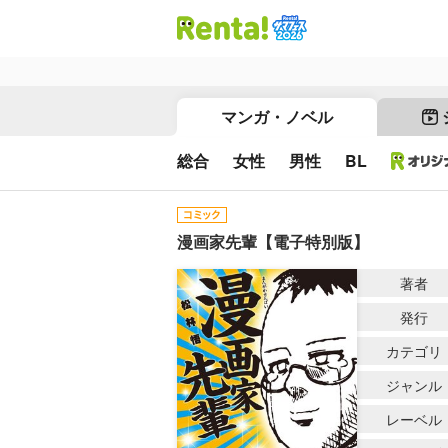
マンガ・ノベル
総合
女性
男性
BL
漫画家先輩【電子特別版】
著者
発行
カテゴリ
ジャンル
レーベル