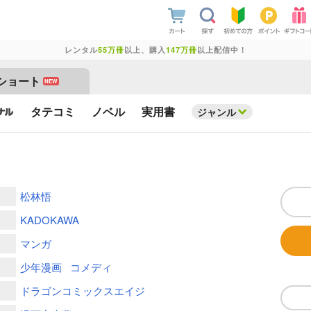
レンタル
55万冊
以上、購入
147万冊
以上配信中！
ショート
NEW
タテコミ
ノベル
実用書
ジャンル
松林悟
KADOKAWA
マンガ
少年漫画
コメディ
ドラゴンコミックスエイジ