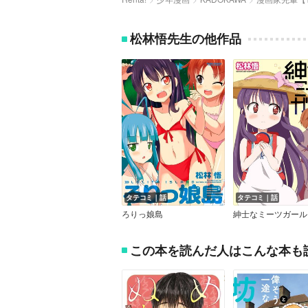
松林悟先生の他作品
タテコミ｜話
タテコミ｜話
ろりっ娘島
紳士なミーツガール
この本を読んだ人はこんな本も