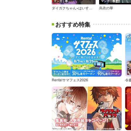
マンガ｜巻
マンガ｜巻
ダイガクちゃん×はいすくーる！
烏衣の華
おすすめ特集
Renta!サマフェス2026
令