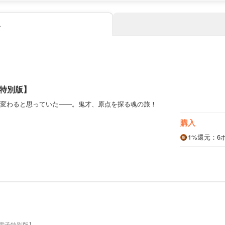
み
特別版】
変わると思っていた――。鬼才、原点を探る魂の旅！
購入
1%
還元
：6
電子特別版】