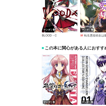
マンガ｜巻
マンガ｜巻
BLOOD－C
転生悪役幼女は最恐パパの愛娘に
この本に関心がある人におすす
マンガ｜巻
マンガ｜巻