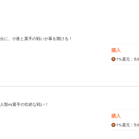
台に、小夜と翼手の戦いが幕を開ける！
購入
1%
還元
：5
人類vs翼手の壮絶な戦い！
購入
1%
還元
：5