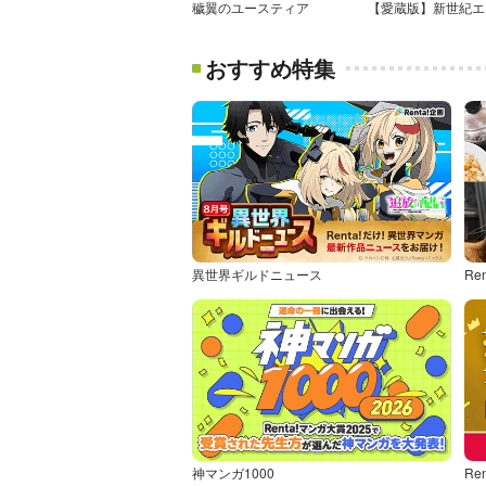
穢翼のユースティア
おすすめ特集
異世界ギルドニュース
Re
神マンガ1000
Re