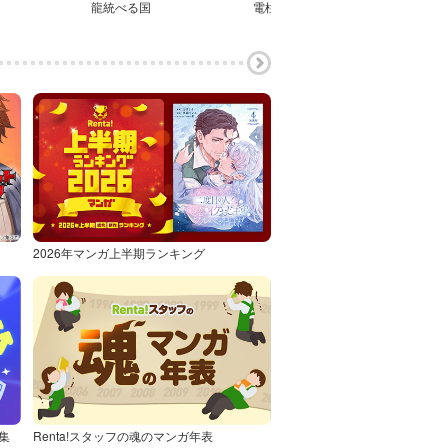
龍統べる国
電柱幻想
サト
2026年マンガ上半期ランキング
集
Renta!スタッフの魂のマンガ年表