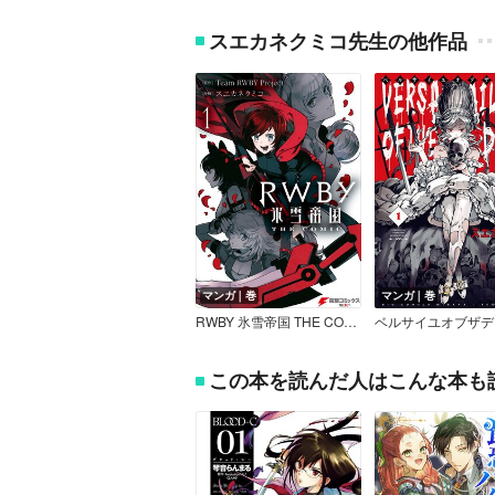
スエカネクミコ先生の他作品
マンガ｜巻
マンガ｜巻
RWBY 氷雪帝国 THE COMIC
ベルサイユオブザデ
この本を読んだ人はこんな本も