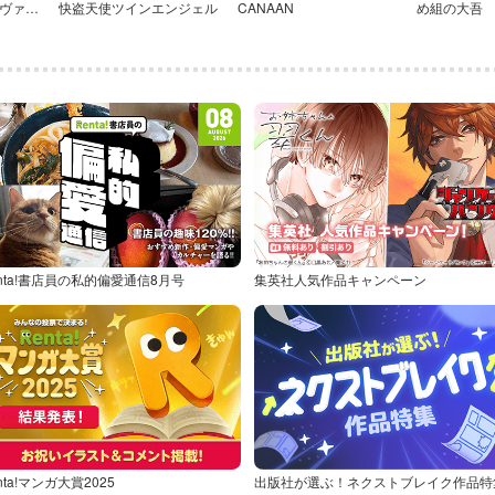
【愛蔵版】新世紀エヴァンゲリオン〈電子特別版〉
快盗天使ツインエンジェル
CANAAN
め組の大吾
nta!書店員の私的偏愛通信8月号
集英社人気作品キャンペーン
nta!マンガ大賞2025
出版社が選ぶ！ネクストブレイク作品特