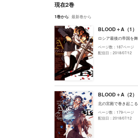
現在2巻
1巻から
最新巻から
BLOOD＋A（1）
ロシア最後の帝国を舞
187
配信日：2018/07/12
BLOOD＋A（2）
北の宮殿で巻き起こる
179
配信日：2018/07/12