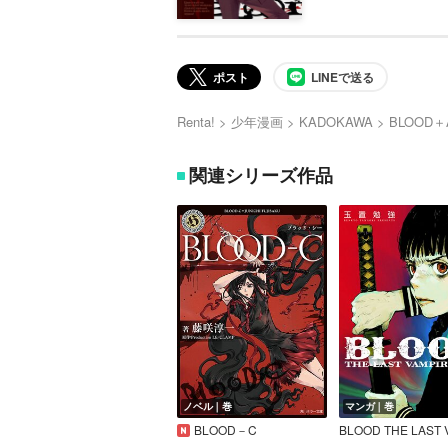
ポスト
LINEで送る
Renta!
少年漫画
KADOKAWA
BLOOD＋
関連シリーズ作品
ノベル｜巻
マンガ｜巻
BLOOD－C