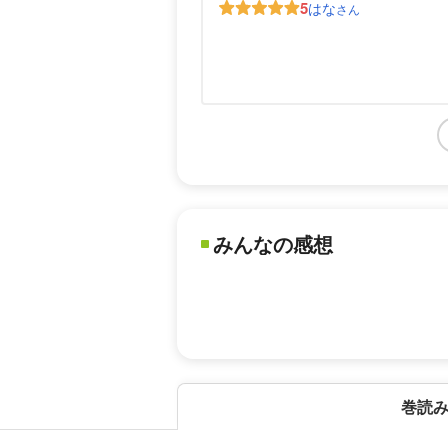
5
はな
さん
みんなの感想
巻読