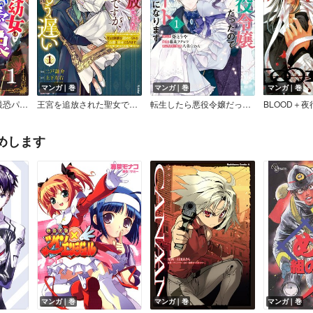
マンガ｜巻
マンガ｜巻
マンガ｜巻
なりました
王宮を追放された聖女ですが、実は本物の悪女は妹だと気づいてももう遅い ～私は価値を認めてくれる公爵と幸せになります～ コミック版
転生したら悪役令嬢だったので引きニートになります【電子限定描き下ろしイラスト付き】
BLOOD＋
めします
マンガ｜巻
マンガ｜巻
マンガ｜巻