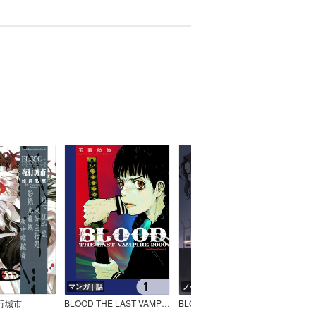
マンガ｜話
ノベル｜巻
夜行城市
BLOOD THE LAST VAMPIRE 2000【分冊版】
BLOOD♯