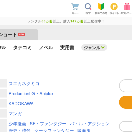
レンタル
55万冊
以上、購入
147万冊
以上配信中！
ショート
NEW
タテコミ
ノベル
実用書
ジャンル
スエカネクミコ
ProductionI.G・Aniplex
KADOKAWA
マンガ
少年漫画
SF・ファンタジー
バトル・アクション
歴史・時代
ダークファンタジー
吸血鬼