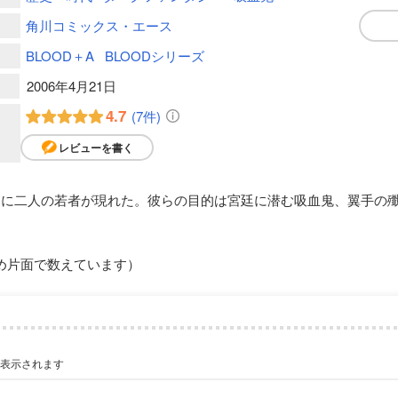
角川コミックス・エース
BLOOD＋A
BLOODシリーズ
2006年4月21日
4.7
(7件)
レビューを書く
ドに二人の若者が現れた。彼らの目的は宮廷に潜む吸血鬼、翼手の殲
め片面で数えています）
が表示されます