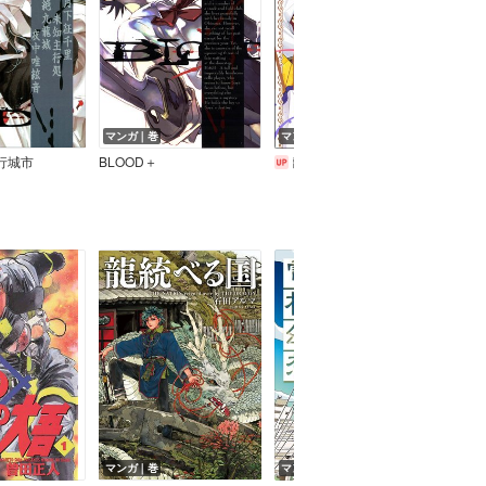
マンガ｜巻
マンガ｜巻
マン
夜行城市
BLOOD＋
離婚予定の契約婚なのに、冷酷公爵様に執着されています
マンガ｜巻
マンガ｜話
マン