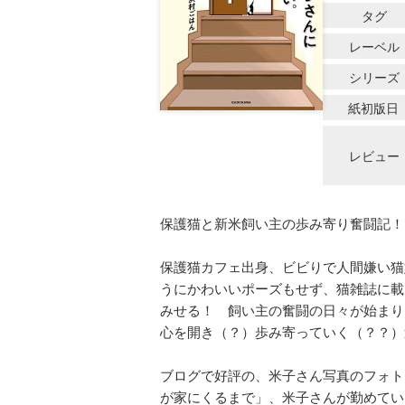
タグ
レーベル
シリーズ
紙初版日
レビュー
保護猫と新米飼い主の歩み寄り奮闘記！
保護猫カフェ出身、ビビりで人間嫌い猫
うにかわいいポーズもせず、猫雑誌に載
みせる！ 飼い主の奮闘の日々が始まり
心を開き（？）歩み寄っていく（？？）
ブログで好評の、米子さん写真のフォト
が家にくるまで」、米子さんが勤めてい