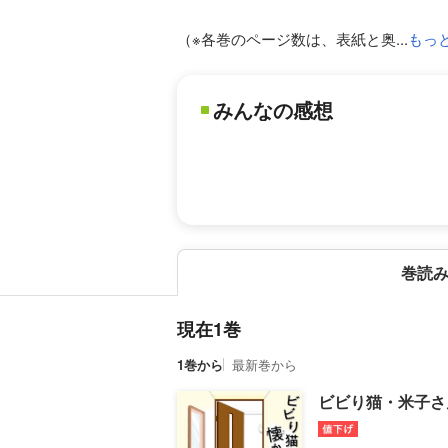
（※各巻のページ数は、表紙と奥...
もっ
みんなの感想
巻読
現在1巻
1巻から
最新巻から
ビビり猫・米子さ