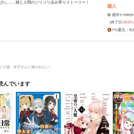
少し……猫と人間のジリジリ歩み寄りストーリー！
購入
通常1,100
（終了日:
08/20
1%
還元
：5
ビり猫・米子さんに懐かれたい。
読んでいます