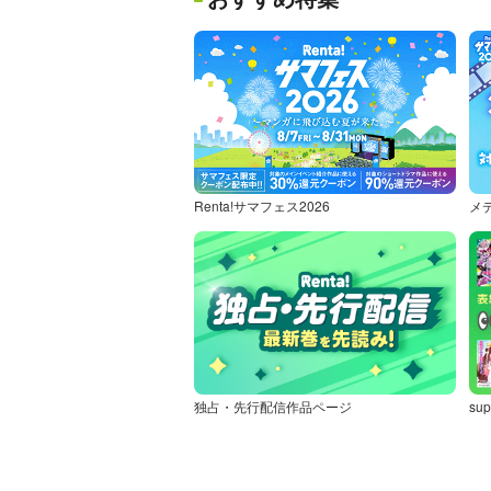
Renta!サマフェス2026
メ
独占・先行配信作品ページ
sup