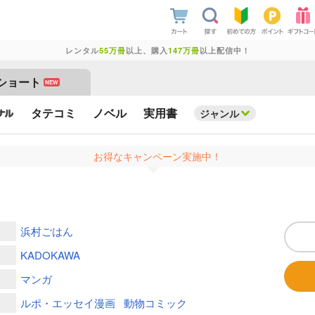
レンタル
55万冊
以上、購入
147万冊
以上配信中！
ショート
NEW
タテコミ
ノベル
実用書
ジャンル
お得なキャンペーン実施中！
浜村ごはん
KADOKAWA
マンガ
ルポ・エッセイ漫画
動物コミック