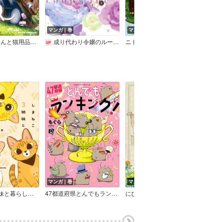
マンガ｜巻
マンガ｜巻
マン
神猫ミーちゃんと猫用品召喚師の異世界奮闘記～目指すは、もふもふスローライフ！～
成り代わり令嬢のループライン
ニトの怠惰な異世界症候群 ～最弱職＜ヒーラー＞なのに最強はチートですか？～
マンガ｜巻
マンガ｜巻
マン
しまねこ3姉妹と暮らしています
47都道府県とんでもランキング！
にひきといっぴき
水族