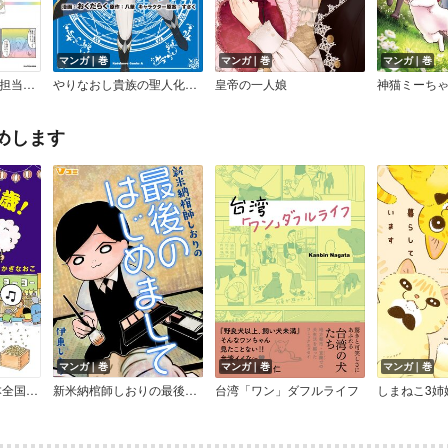
マンガ｜巻
マンガ｜巻
マンガ｜巻
ヤベー高齢者ばかり担当しているケアマネの日常 記憶に残らない個人の記憶をたどる
やりなおし貴族の聖人化レベルアップ
皇帝の一人娘
めします
マンガ｜巻
マンガ｜巻
マンガ｜巻
おまつり万歳！ 日本全国、四季のまつりとご当地ごはん
新米納棺師しおりの最後のはじめまして【合冊版】
台湾「ワン」ダフルライフ