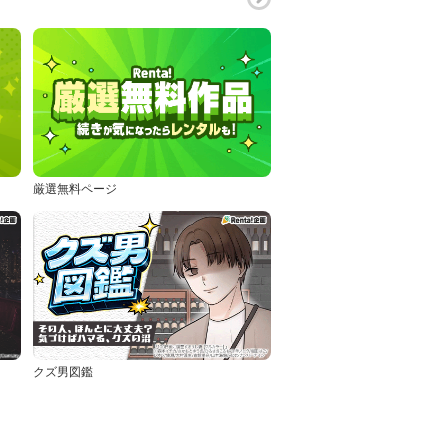
厳選無料ページ
クズ男図鑑