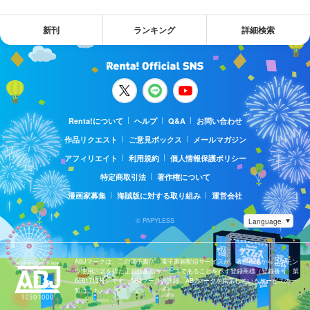
新刊
ランキング
詳細検索
Renta!について
ヘルプ
Q&A
お問い合わせ
作品リクエスト
ご意見ボックス
メールマガジン
アフィリエイト
利用規約
個人情報保護ポリシー
特定商取引法
著作権について
漫画家募集
海賊版に対する取り組み
運営会社
© PAPYLESS
ABJマークは、この電子書店・電子書籍配信サービスが、著作権者からコンテン
ツ使用許諾を得た正規版配信サービスであることを示す登録商標（登録番号 第
6091713号）です。ABJマークの詳細、ABJマークを掲示しているサービスの一
覧はこちら。
https://aebs.or.jp