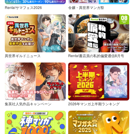
Renta!サマフェス2026
令嬢・異世界マンガ祭
異世界ギルドニュース
Renta!書店員の私的偏愛通信8月号
集英社人気作品キャンペーン
2026年マンガ上半期ランキング