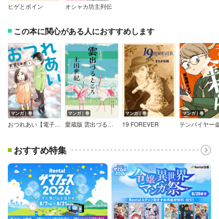
ヒゲとボイン
オシャカ坊主列伝
この本に関心がある人におすすめします
マンガ｜巻
マンガ｜巻
マンガ｜巻
マンガ｜巻
おつれあい【電子版限定特典付き】
愛蔵版 雲出づるところ
19 FOREVER
おすすめ特集