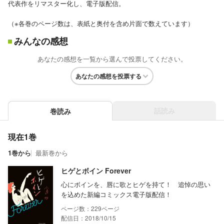
代表作をリマスター化し、電子版配信。
（※各巻のページ数は、表紙と奥付を含め片面で数えています）
みんなの感想
あなたの感想を一覧から選んで投票してください。
あなたの感想を投票する
話読み
巻読み
現在1巻
1巻から
最新巻から
ヒゲとボイン Forever
心にボインを、唇に歌とヒゲを持て！ 追悼の思い
を込めた新編コミックス電子版配信！
229
配信日：2018/10/15