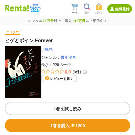
無料登録
レンタル
55万冊
以上、購入
147万冊
以上配信中！
ヒゲとボイン Forever
小島功
ジャンル：
青年漫画
長さ：
229ページ
0.0
(0件)
レビューを書く
1巻を試し読み
1巻を購入
1200