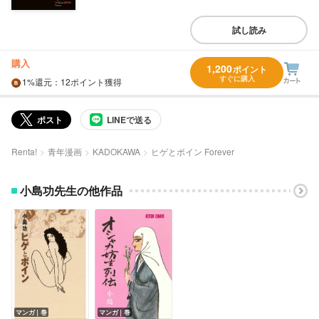
試し読み
購入
1,200
ポイント
すぐに購入
1%
還元
：12ポイント獲得
ポスト
LINEで送る
Renta!
青年漫画
KADOKAWA
ヒゲとボイン Forever
小島功先生の他作品
マンガ｜巻
マンガ｜巻