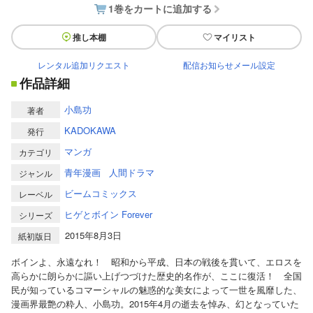
1巻をカートに追加する
推し本棚
マイリスト
レンタル追加リクエスト
配信お知らせメール設定
作品詳細
小島功
著者
KADOKAWA
発行
マンガ
カテゴリ
青年漫画
人間ドラマ
ジャンル
ビームコミックス
レーベル
ヒゲとボイン Forever
シリーズ
2015年8月3日
紙初版日
ボインよ、永遠なれ！ 昭和から平成、日本の戦後を貫いて、エロスを
高らかに朗らかに謳い上げつづけた歴史的名作が、ここに復活！ 全国
民が知っているコマーシャルの魅惑的な美女によって一世を風靡した、
漫画界最艶の粋人、小島功。2015年4月の逝去を悼み、幻となっていた