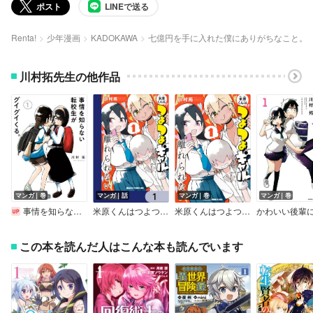
ポスト
LINEで送る
Renta!
少年漫画
KADOKAWA
七億円を手に入れた僕にありがちなこと。
川村拓先生の他作品
マンガ｜巻
マンガ｜話
マンガ｜巻
マンガ｜巻
事情を知らない転校生がグイグイくる。【デジタル版限定特典付き】
米原くんはつよつよギャルから離れられない【分冊版】
米原くんはつよつよギャルから離れられない
この本を読んだ人はこんな本も読んでいます