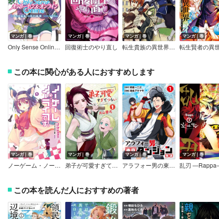
マンガ｜巻
マンガ｜巻
マンガ｜巻
マンガ｜巻
Only Sense Online ―オンリーセンス・オンライン―
回復術士のやり直し
転生貴族の異世界冒険録
この本に関心がある人におすすめします
マンガ｜巻
マンガ｜巻
マンガ｜巻
マンガ｜巻
ノーゲーム・ノーライフ、です！
弟子が可愛すぎてつらい
アラフォー男の東京ダンジョン生活（1）【期間限定試し読み増量版】
乱刃 ―Rappa
この本を読んだ人におすすめの著者