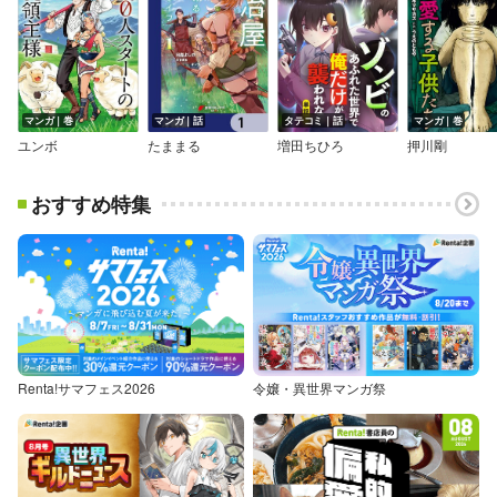
マンガ｜巻
マンガ｜話
タテコミ｜話
マンガ｜巻
ユンボ
たままる
増田ちひろ
押川剛
おすすめ特集
Renta!サマフェス2026
令嬢・異世界マンガ祭