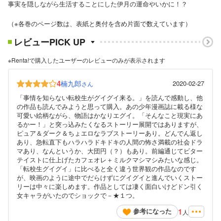
事実を隠しながら生活することにした伊月の運命やいかに！？
（※各巻のページ数は、表紙と奥付を含め片面で数えています）
レビューPICK UP
※Renta!で購入したユーザーのレビューのみが表示されます
4
楠九郎
2020-02-27
さん
「事情を知らない転校生がグイグイ来る。」を読んで感動し、他
の作品も読んでみようと思って購入。あの少年漫画誌に載る様な
可愛い絵柄ながら、物語はかなりエグイ。「そんなこと現実にあ
るかー！」と突っ込みたくなるストーリー展開ではありますが、
ピュア＆ダーク＆ちょエロなラブストーリーあり。どんでん返し
あり、急転直下もハラハラドキドキの人間の怖さ満載の社会ドラ
マあり、なんというか、大団円（？）もあり。前編通じてビター
テイストに仕上げたカフェオレ＋ミルクマシマシみたいな感じ。
「転校生グイグイ」に比べると全く違う世界観の作品なのです
が、映画のように途中でだらけずにグイグイと進んでいくストー
リーは中々に楽しめます。作品としては凄く面白いけどドン引く
女キャラがいたのでショックで－★１つ。
1
参考になった
人