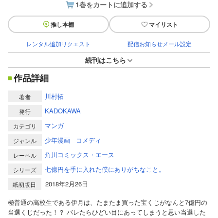
1巻をカートに追加する
推し本棚
マイリスト
レンタル追加リクエスト
配信お知らせメール設定
続刊はこちら
作品詳細
川村拓
著者
KADOKAWA
発行
マンガ
カテゴリ
少年漫画
コメディ
ジャンル
角川コミックス・エース
レーベル
七億円を手に入れた僕にありがちなこと。
シリーズ
2018年2月26日
紙初版日
極普通の高校生である伊月は、たまたま買った宝くじがなんと7億円の
当選くじだった！？ バレたらひどい目にあってしまうと思い当選した