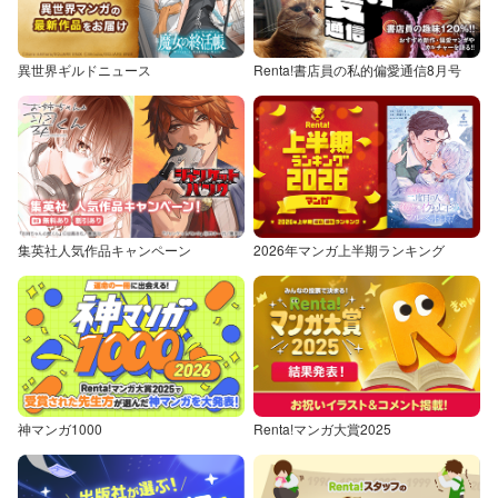
異世界ギルドニュース
Renta!書店員の私的偏愛通信8月号
集英社人気作品キャンペーン
2026年マンガ上半期ランキング
神マンガ1000
Renta!マンガ大賞2025