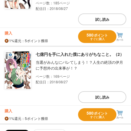
185
配信日：2018/08/27
試し読み
購入
580
ポイント
すぐに購入
1%
還元
：5ポイント獲得
七億円を手に入れた僕にありがちなこと。（2）
当選がみんなにバレてしまう！？人生の絶頂の伊月
に予想外の出来事が！？
169
配信日：2018/08/27
試し読み
購入
580
ポイント
すぐに購入
1%
還元
：5ポイント獲得