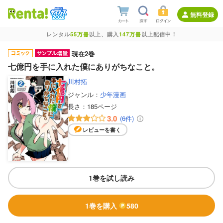
無料登録
レンタル
55万冊
以上、購入
147万冊
以上配信中！
現在2巻
七億円を手に入れた僕にありがちなこと。
川村拓
ジャンル：
少年漫画
長さ：
185ページ
3.0
(6件)
レビューを書く
1巻を試し読み
1巻を購入
580