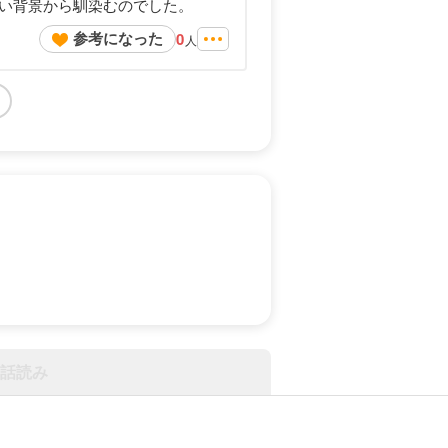
い背景から馴染むのでした。
参考になった
0
人
話読み