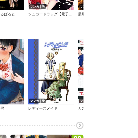
マンガ｜巻
マンガ｜巻
マン
はるばると
シュガードラッグ【電子限定特典付き】
最期の火を灯す者 火葬場で働く僕の日常
マンガ｜巻
マンガ｜巻
マン
予習
レディーズメイド
カスミ伝