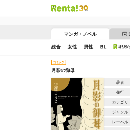
マンガ・ノベル
総合
女性
男性
BL
月影の御母
著者
発行
カテゴリ
ジャンル
レーベル