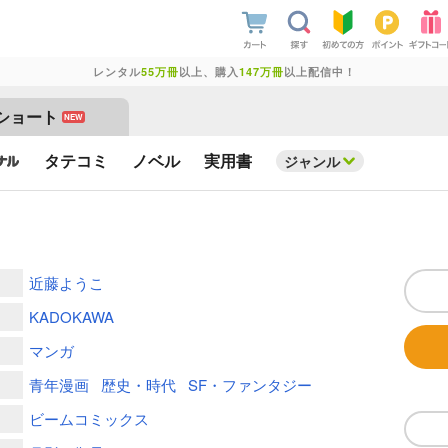
レンタル
55万冊
以上、購入
147万冊
以上配信中！
ショート
NEW
タテコミ
ノベル
実用書
ジャンル
近藤ようこ
KADOKAWA
マンガ
青年漫画
歴史・時代
SF・ファンタジー
ビームコミックス