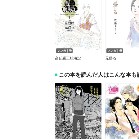
マンガ｜巻
マンガ｜巻
高丘親王航海記
兄帰る
この本を読んだ人はこんな本も