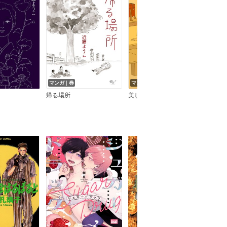
マンガ｜巻
マンガ｜巻
マン
帰る場所
美しの首
説経 