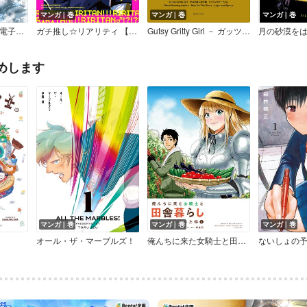
マンガ｜巻
マンガ｜巻
マンガ｜巻
キケンなお隣さん【電子限定版】
ガチ推し☆リアリティ 【電子限定特典付き】
Gutsy Gritty Girl － ガッツィ・グリティ・ガール －
月の砂漠を
めします
マンガ｜巻
マンガ｜巻
マンガ｜巻
オール・ザ・マーブルズ！
俺んちに来た女騎士と田舎暮らしすることになった件
ないしょの