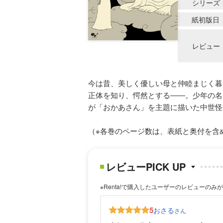
シリーズ
紙初版日
レビュー
今は昔、美しく優しい母と仲睦まじく暮
正体を知り、愕然とする――。少年の名
が「おかあさん」を主題に描いた中世怪
（※各巻のページ数は、表紙と奥付を含
レビューPICK UP
※Renta!で購入したユーザーのレビューのみ
5
おさる
さん