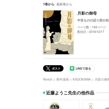
1巻から
最新巻から
月影の御母
中世ものの語り部が紡
193
配信日：2018/12/17
ポスト
LINEで送る
Renta!
青年漫画
KADOKAWA
月影の御
近藤ようこ先生の他作品