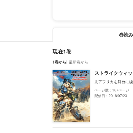
巻読
現在1巻
1巻から
最新巻から
ストライクウィッ
北アフリカを舞台に繰
167
配信日：2018/07/23