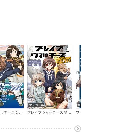
マンガ｜巻
マンガ｜巻
マン
ブレイブウィッチーズ 公式コミックアラカルト
ブレイブウィッチーズ 第502部隊発進しますっ！
ワールドウィッチーズ 魔女たちの航跡雲 Contrail of Witches