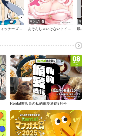
マンガ｜巻
マンガ｜巻
マン
ストライクウィッチーズ零 1937 扶桑海事変
あそんじゃいけないトイボックス
銀のヴェンデッタ
tak
Renta!書店員の私的偏愛通信8月号