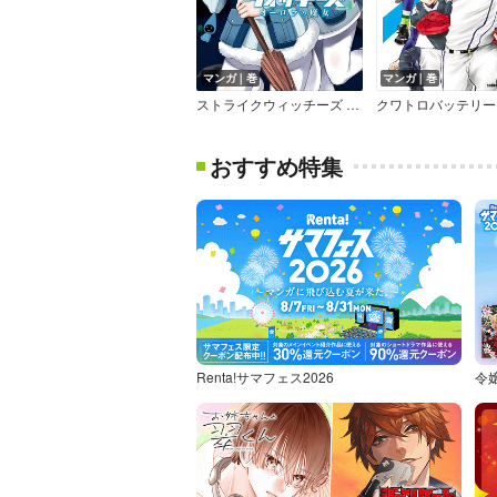
マンガ｜巻
マンガ｜巻
ストライクウィッチーズ オーロラの魔女
クワトロバッテリー
おすすめ特集
Renta!サマフェス2026
令