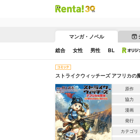
マンガ・ノベル
総合
女性
男性
BL
ストライクウィッチーズ アフリカの
原作
協力
漫画
発行
カテゴリ