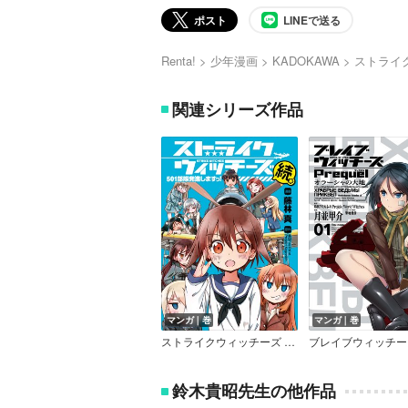
ポスト
LINEで送る
Renta!
少年漫画
KADOKAWA
ストライ
関連シリーズ作品
マンガ｜巻
マンガ｜巻
ストライクウィッチーズ 501部隊発進しますっ！続
鈴木貴昭先生の他作品