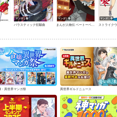
マンガ｜巻
マンガ｜巻
マンガ｜巻
パラスティック狂騒曲
まんが人物伝 ベートーベン 生きる喜びを伝えた作曲家
嬢・異世界マンガ祭
異世界ギルドニュース