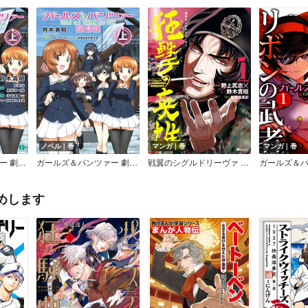
ノベル｜巻
マンガ｜巻
マンガ｜巻
ガールズ＆パンツァー 劇場版（MF文庫J）
ガールズ＆パンツァー 劇場版
戦翼のシグルドリーヴァ 狂撃の英雄
めします