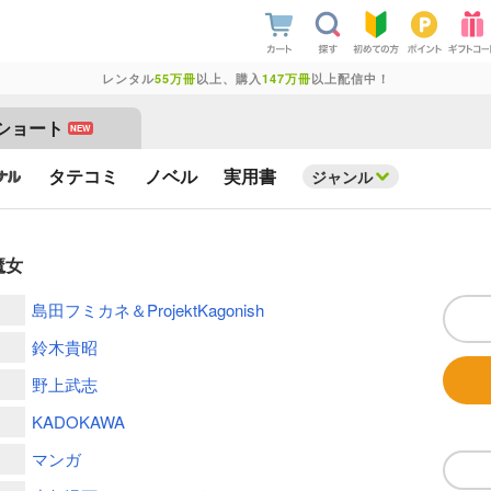
レンタル
55万冊
以上、購入
147万冊
以上配信中！
ショート
NEW
タテコミ
ノベル
実用書
ジャンル
魔女
島田フミカネ＆ProjektKagonish
鈴木貴昭
野上武志
KADOKAWA
マンガ