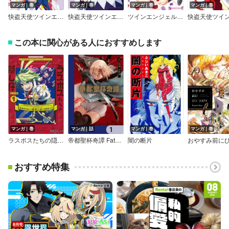
マンガ｜巻
マンガ｜巻
マンガ｜巻
マンガ｜巻
快盗天使ツインエンジェル コミックアラカルト エンジェルSide
快盗天使ツインエンジェル コミックアラカルト ファントムSide
ツインエンジェルBREAK
この本に関心がある人におすすめします
マンガ｜巻
マンガ｜話
マンガ｜巻
マンガ｜巻
ラスボスたちの隠し仔 ～魔王城に転生した元社畜プログラマーは自由気ままに『魔導言語』を開発する～
帝都聖杯奇譚 Fate／type Redline【分冊版】
闇の断片
おすすめ特集