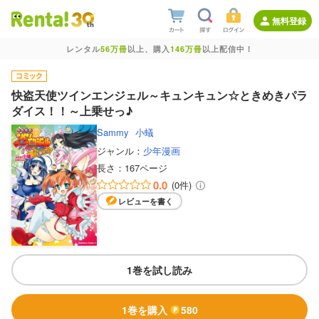
無料登録
レンタル
56万冊
以上、購入
146万冊
以上配信中！
快盗天使ツインエンジェル～キュンキュン☆ときめきパラ
ダイス！！～上乗せっ♪
Sammy
小蟻
ジャンル：
少年漫画
長さ：
167ページ
0.0
(0件)
レビューを書く
1巻を試し読み
1巻を購入
580