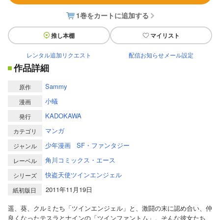
1巻をカートに追加する
推し本棚
マイリスト
レンタル追加リクエスト
配信お知らせメール設定
作品詳細
Sammy
原作
小蟻
漫画
KADOKAWA
発行
マンガ
カテゴリ
少年漫画
SF・ファンタジー
ジャンル
角川コミックス・エース
レーベル
快盗天使ツインエンジェル
シリーズ
2011年11月19日
紙初版日
遥、葵、クルミたち「ツインエンジェル」と、激闘の末に認め合い、仲
良くなったテスラとナインの「ツインファントム」。そんな彼女たち