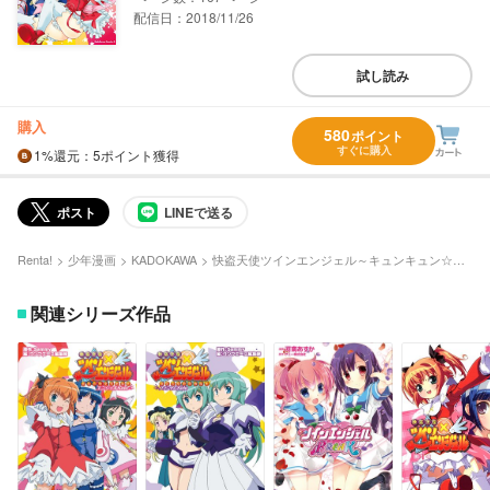
配信日：2018/11/26
試し読み
購入
580
ポイント
すぐに購入
1%
還元
：5ポイント獲得
ポスト
LINEで送る
Renta!
少年漫画
KADOKAWA
快盗天使ツインエンジェル～キュンキュン☆ときめきパラダイス！！～上乗せっ♪
関連シリーズ作品