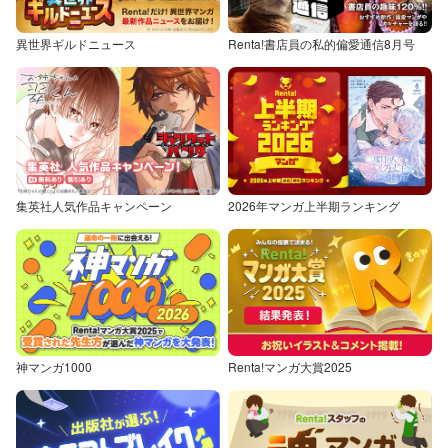
異世界ギルドニュース
Renta!書店員の私的偏愛通信8月号
集英社人気作品キャンペーン
2026年マンガ上半期ランキング
神マンガ1000
Renta!マンガ大賞2025