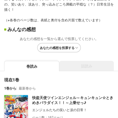
の、笑いあり、涙あり、突っ込みどころ満載の平穏な（？）日常生活を
描く！
（※各巻のページ数は、表紙と奥付を含め片面で数えています）
みんなの感想
あなたの感想を一覧から選んで投票してください。
あなたの感想を投票する
話読み
巻読み
現在1巻
1巻から
最新巻から
快盗天使ツインエンジェル～キュンキュン☆とき
めきパラダイス！！～上乗せっ♪
エンジェルたちの笑いと涙の日常！
167