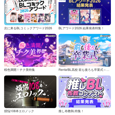
次に来るBLコミックアワード2026
BLアワード2026 結果発表特集！
桜色満開！チク美特集
Renta!BL高校 前も後ろも卒業式～童貞・処女からの卒業アルバム～
煩悩108本エロノック
推し布教BL特集！