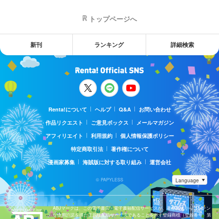
トップページへ
新刊
ランキング
詳細検索
Renta!について
ヘルプ
Q&A
お問い合わせ
作品リクエスト
ご意見ボックス
メールマガジン
アフィリエイト
利用規約
個人情報保護ポリシー
特定商取引法
著作権について
漫画家募集
海賊版に対する取り組み
運営会社
© PAPYLESS
ABJマークは、この電子書店・電子書籍配信サービスが、著作権者からコンテン
ツ使用許諾を得た正規版配信サービスであることを示す登録商標（登録番号 第