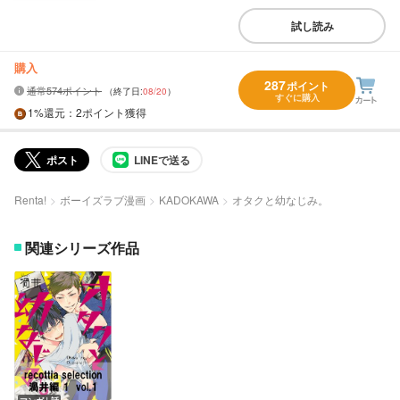
試し読み
購入
287
ポイント
通常574ポイント
（終了日:
08/20
）
すぐに購入
1%
還元
：2ポイント獲得
ポスト
LINEで送る
Renta!
ボーイズラブ漫画
KADOKAWA
オタクと幼なじみ。
関連シリーズ作品