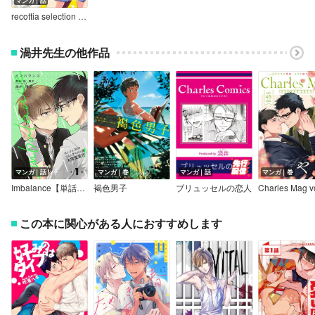
マンガ｜話
recottia selection 渦井編1
渦井先生の他作品
マンガ｜話
マンガ｜巻
マンガ｜話
マンガ｜巻
Imbalance【単話版】
褐色男子
ブリュッセルの恋人
この本に関心がある人におすすめします