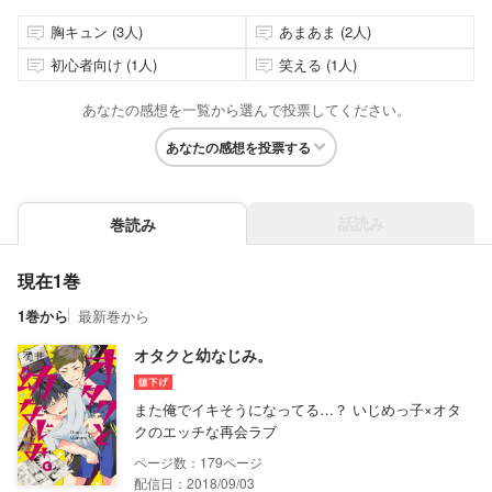
胸キュン (3人)
あまあま (2人)
初心者向け (1人)
笑える (1人)
あなたの感想を一覧から選んで投票してください。
あなたの感想を投票する
話読み
巻読み
現在1巻
1巻から
最新巻から
オタクと幼なじみ。
また俺でイキそうになってる…？ いじめっ子×オタ
クのエッチな再会ラブ
179
配信日：2018/09/03