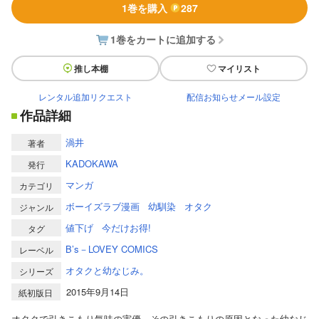
1巻を購入
287
1巻をカートに追加する
推し本棚
マイリスト
レンタル追加リクエスト
配信お知らせメール設定
作品詳細
渦井
著者
KADOKAWA
発行
マンガ
カテゴリ
ボーイズラブ漫画
幼馴染
オタク
ジャンル
値下げ
今だけお得!
タグ
B’s－LOVEY COMICS
レーベル
オタクと幼なじみ。
シリーズ
2015年9月14日
紙初版日
オタクで引きこもり気味の実優。その引きこもりの原因となった幼なじ