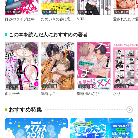
マンガ｜話
マンガ｜巻
マンガ｜巻
マンガ｜話
好みのタイプは年下幼なじみ
ためいきの春に恋の夏【ペーパー付】【電子限定ペーパー付】
VITAL
この本を読んだ人におすすめの著者
マンガ｜巻
マンガ｜巻
マンガ｜巻
マンガ｜巻
由元千子
鳴海はこ
御茶漬わさび
さり
おすすめ特集