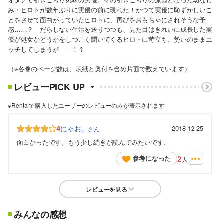
み・ヒロトが数年ぶりに実優の前に現れた！かつて実優に恥ずかしいこ
とをさせて面白がっていたヒロトに、再びをおもちゃにされそうな予
感……？ だらしない生活を送りつつも、見た目はきれいに成長した実
優が処女かどうかをしつこく聞いてくるヒロトに苛立ち、勢いのままエ
ッチしてしまうが――！？
（※各巻のページ数は、表紙と奥付を含め片面で数えています）
レビューPICK UP
※Renta!で購入したユーザーのレビューのみが表示されます
4
にゃお。
2018-12-25
さん
面白かったです。もう少し続きが読んでみたいです。
2
参考になった
人
レビューを見る
みんなの感想