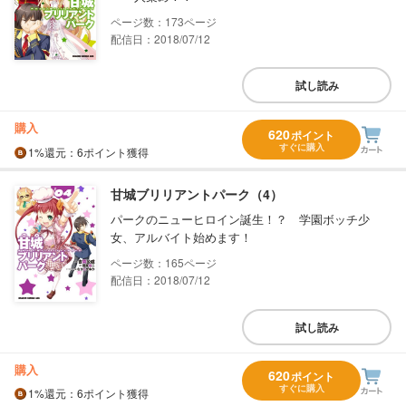
173
配信日：2018/07/12
試し読み
購入
620
ポイント
すぐに購入
1%
還元
：6ポイント獲得
甘城ブリリアントパーク（4）
パークのニューヒロイン誕生！？ 学園ボッチ少
女、アルバイト始めます！
165
配信日：2018/07/12
試し読み
購入
620
ポイント
すぐに購入
1%
還元
：6ポイント獲得