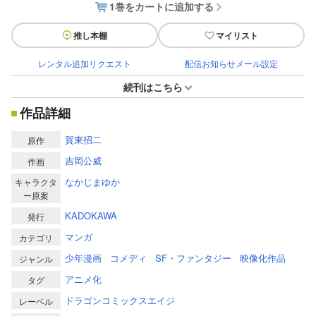
1巻をカートに追加する
推し本棚
マイリスト
レンタル追加リクエスト
配信お知らせメール設定
続刊はこちら
作品詳細
賀東招二
原作
吉岡公威
作画
なかじまゆか
キャラクタ
ー原案
KADOKAWA
発行
マンガ
カテゴリ
少年漫画
コメディ
SF・ファンタジー
映像化作品
ジャンル
アニメ化
タグ
ドラゴンコミックスエイジ
レーベル