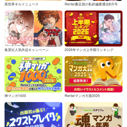
異世界ギルドニュース
Renta!書店員の私的偏愛通信8月号
集英社人気作品キャンペーン
2026年マンガ上半期ランキング
神マンガ1000
Renta!マンガ大賞2025