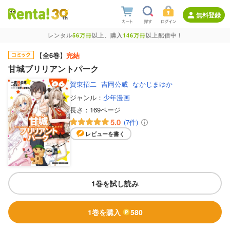
無料登録
レンタル
56万冊
以上、購入
146万冊
以上配信中！
【
全6巻
】
完結
甘城ブリリアントパーク
賀東招二
吉岡公威
なかじまゆか
ジャンル：
少年漫画
長さ：
169ページ
5.0
(7件)
レビューを書く
1巻を試し読み
1巻を購入
580