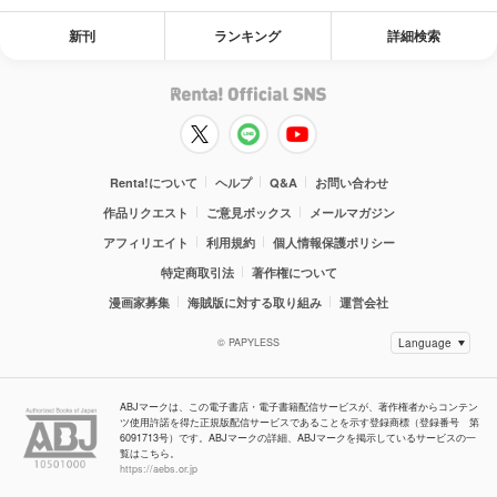
新刊
ランキング
詳細検索
Renta!について
ヘルプ
Q&A
お問い合わせ
作品リクエスト
ご意見ボックス
メールマガジン
アフィリエイト
利用規約
個人情報保護ポリシー
特定商取引法
著作権について
漫画家募集
海賊版に対する取り組み
運営会社
© PAPYLESS
ABJマークは、この電子書店・電子書籍配信サービスが、著作権者からコンテン
ツ使用許諾を得た正規版配信サービスであることを示す登録商標（登録番号 第
6091713号）です。ABJマークの詳細、ABJマークを掲示しているサービスの一
覧はこちら。
https://aebs.or.jp