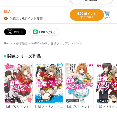
購入
620
ポイント
すぐに購入
1%
還元
：6ポイント獲得
ポスト
LINEで送る
Renta!
少年漫画
KADOKAWA
甘城ブリリアントパーク
関連シリーズ作品
マンガ｜巻
マンガ｜巻
ノベル｜巻
ノベル｜巻
甘城ブリリアントパーク？ ふも
甘城ブリリアントパーク The Animation
甘城ブリリアントパーク メープルサモナー