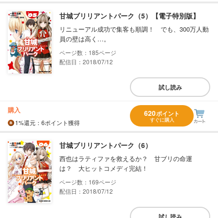
甘城ブリリアントパーク（5）【電子特別版】
リニューアル成功で集客も順調！ でも、300万人動
員の壁は高く…。
185
配信日：2018/07/12
試し読み
購入
620
ポイント
すぐに購入
1%
還元
：6ポイント獲得
甘城ブリリアントパーク（6）
西也はラティファを救えるか？ 甘ブリの命運
は？ 大ヒットコメディ完結！
169
配信日：2018/07/12
試し読み