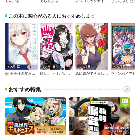
てんぷる
ぐらんぶる
公式コミックガイド てんぷるヒロインブック 恋の経典
この本に関心がある人におすすめします
マンガ｜話
マンガ｜巻
マンガ｜巻
マンガ｜話
王子様の友達【分冊版】
幽活。 ～オバケになった俺が憧れの女の子にイタズラする～
急に姉ができまして！
おすすめ特集