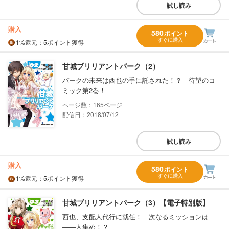
試し読み
購入
580
ポイント
すぐに購入
1%
還元
：5ポイント獲得
甘城ブリリアントパーク（2）
パークの未来は西也の手に託された！？ 待望のコ
ミック第2巻！
165
配信日：2018/07/12
試し読み
購入
580
ポイント
すぐに購入
1%
還元
：5ポイント獲得
甘城ブリリアントパーク（3）【電子特別版】
西也、支配人代行に就任！ 次なるミッションは
――人集め！？