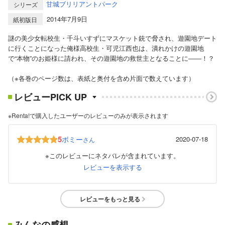
甘城ブリリアントパーク
シリーズ
2014年7月9日
紙初版日
謎の美少女転校生・千斗いすずにマスケット銃で脅され、遊園地デート
に行くことになった俺様高校生・可児江西也は、潰れかけの遊園地
で“本物”のお姫様に請われ、その遊園地の救世主となることに――！？
（※各巻のページ数は、表紙と奥付を含め片面で数えています）
レビューPICK UP
※Renta!で購入したユーザーのレビューのみが表示されます
5
ボミー
2020-07-18
さん
※このレビューにネタバレが含まれています。
レビューを表示する
レビューをもっと見る
みんなの感想