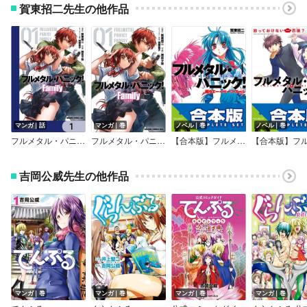
賀東招二先生の他作品
マンガ｜話
マンガ｜巻
ノベル｜巻
ノベル｜巻
フルメタル・パニック！ Family【分冊版】
フルメタル・パニック！ Family
【合本版】フルメタル・パニック！（新装版） 全12巻
吉岡公威先生の他作品
マンガ｜巻
マンガ｜巻
マンガ｜巻
マンガ｜巻