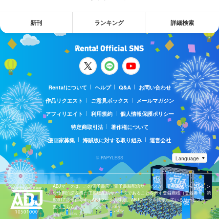
新刊
ランキング
詳細検索
Renta!について
ヘルプ
Q&A
お問い合わせ
作品リクエスト
ご意見ボックス
メールマガジン
アフィリエイト
利用規約
個人情報保護ポリシー
特定商取引法
著作権について
漫画家募集
海賊版に対する取り組み
運営会社
© PAPYLESS
ABJマークは、この電子書店・電子書籍配信サービスが、著作権者からコンテン
ツ使用許諾を得た正規版配信サービスであることを示す登録商標（登録番号 第
6091713号）です。ABJマークの詳細、ABJマークを掲示しているサービスの一
覧はこちら。
https://aebs.or.jp