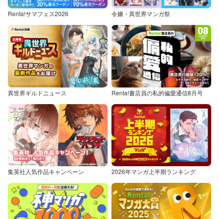
Renta!サマフェス2026
令嬢・異世界マンガ祭
異世界ギルドニュース
Renta!書店員の私的偏愛通信8月号
集英社人気作品キャンペーン
2026年マンガ上半期ランキング