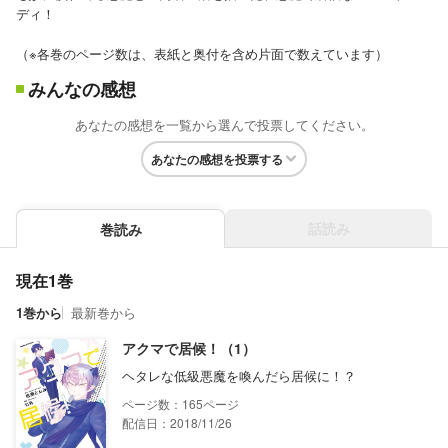
ディ！
（※各巻のページ数は、表紙と奥付を含め片面で数えています）
みんなの感想
あなたの感想を一覧から選んで投票してください。
あなたの感想を投票する
話読み
巻読み
現在1巻
1巻から
最新巻から
アクマで居候！（1）
ヘタレな低級悪魔を喚んだら居候に！？
165
配信日：2018/11/26