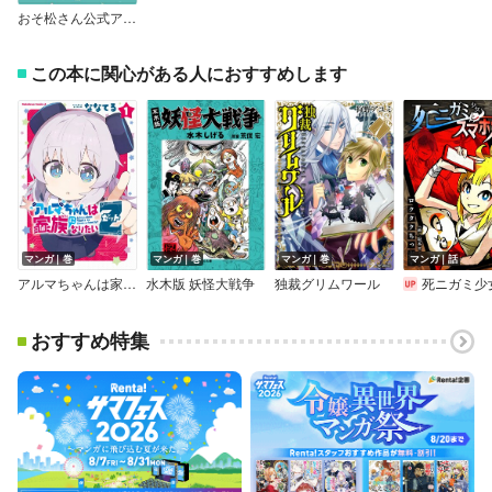
おそ松さん公式アンソロジーコミック NEET GOING ON！ 1
この本に関心がある人におすすめします
マンガ｜巻
マンガ｜巻
マンガ｜巻
マンガ｜話
アルマちゃんは家族になりたいZ
水木版 妖怪大戦争
独裁グリムワール
死ニガミ少女とスマ
おすすめ特集