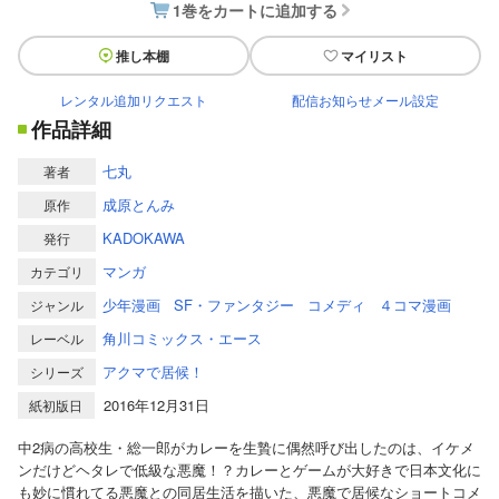
1巻をカートに追加する
推し本棚
マイリスト
レンタル追加リクエスト
配信お知らせメール設定
作品詳細
七丸
著者
成原とんみ
原作
KADOKAWA
発行
マンガ
カテゴリ
少年漫画
SF・ファンタジー
コメディ
４コマ漫画
ジャンル
角川コミックス・エース
レーベル
アクマで居候！
シリーズ
2016年12月31日
紙初版日
中2病の高校生・総一郎がカレーを生贄に偶然呼び出したのは、イケメ
ンだけどヘタレで低級な悪魔！？カレーとゲームが大好きで日本文化に
も妙に慣れてる悪魔との同居生活を描いた、悪魔で居候なショートコメ