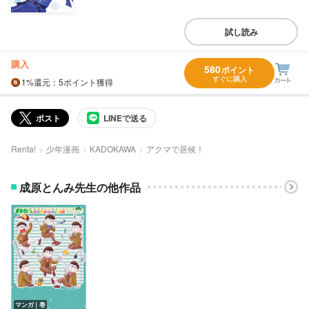
試し読み
購入
580
ポイント
すぐに購入
1%
還元
：5ポイント獲得
ポスト
LINEで送る
Renta!
少年漫画
KADOKAWA
アクマで居候！
成原とんみ先生の他作品
マンガ｜巻