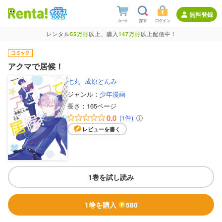
無料登録
レンタル
55万冊
以上、購入
147万冊
以上配信中！
アクマで居候！
七丸
成原とんみ
ジャンル：
少年漫画
長さ：
165ページ
0.0
(1件)
レビューを書く
1巻を試し読み
1巻を購入
580