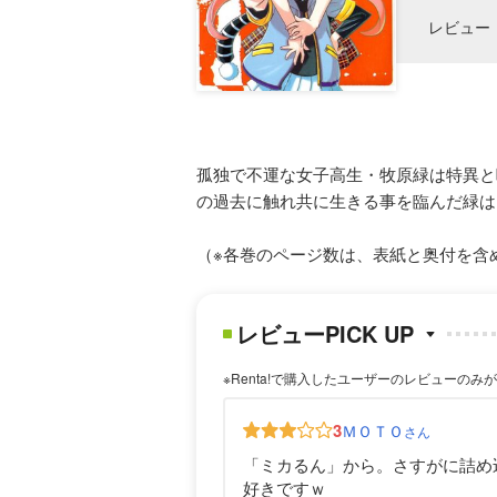
レビュー
孤独で不運な女子高生・牧原緑は特異と
の過去に触れ共に生きる事を臨んだ緑は
（※各巻のページ数は、表紙と奥付を含
レビューPICK UP
※Renta!で購入したユーザーのレビューのみ
3
ＭＯＴＯ
さん
「ミカるん」から。さすがに詰め
好きですｗ