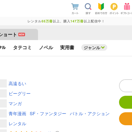
レンタル
55万冊
以上、購入
147万冊
以上配信中！
ショート
NEW
タテコミ
ノベル
実用書
ジャンル
高遠るい
ビーグリー
マンガ
青年漫画
SF・ファンタジー
バトル・アクション
レンタル