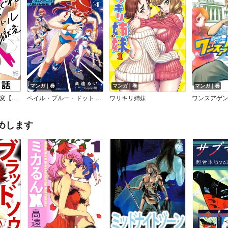
マンガ｜巻
マンガ｜巻
マンガ｜巻
はぐれアイドル地獄変【単話版】
ペイル・ブルー・ドット バトルアスリーテス大運動会 ReSTART！
ワリキリ姉妹
ワンスアゲン
めします