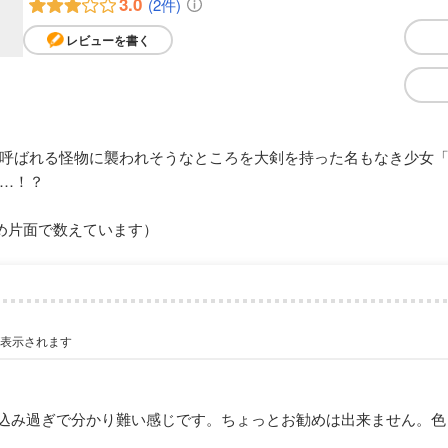
3.0
(2件)
レビューを書く
呼ばれる怪物に襲われそうなところを大剣を持った名もなき少女
…！？
め片面で数えています）
が表示されます
込み過ぎで分かり難い感じです。ちょっとお勧めは出来ません。色