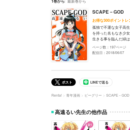
1巻から
最新巻から
SCAPE－GOD
お得な300ポイントレ
孤独で不運な女子高生
を持った名もなき少女
生きる事を臨んだ緑は
197
配信日：2018/06/07
ポスト
LINEで送る
Renta!
青年漫画
ビーグリー
SCAPE－GOD
高遠るい先生の他作品