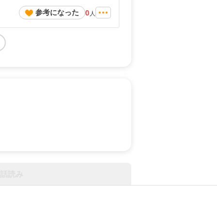
参考になった
0
人
話読み