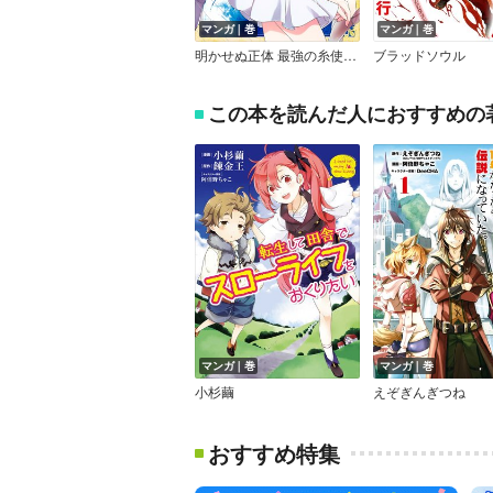
マンガ｜巻
マンガ｜巻
明かせぬ正体 最強の糸使いは復讐の死神になる
ブラッドソウル
この本を読んだ人におすすめの
マンガ｜巻
マンガ｜巻
小杉繭
えぞぎんぎつね
おすすめ特集