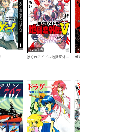
マンガ｜巻
マンガ｜巻
マン
!
はぐれアイドル地獄変外伝V ボイス坂
ボアザン
ボイ