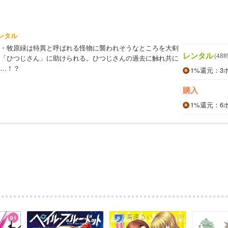
ンタル
・牧原緑は特異と呼ばれる怪物に襲われそうなところを大剣
レンタル
(48
「ひつじさん」に助けられる。ひつじさんの過去に触れ共に
…！？
1%
還元
：3
購入
1%
還元
：6