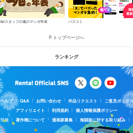
nta!スタッフの魂のマンガ年表
バズコミ
トップページへ
ランキング
ヘルプ
Q&A
お問い合わせ
作品リクエスト
ご意見ボック
アフィリエイト
利用規約
個人情報保護ポリシー
取引法
著作権について
漫画家募集
海賊版に対する取り組み
© PAPYLESS