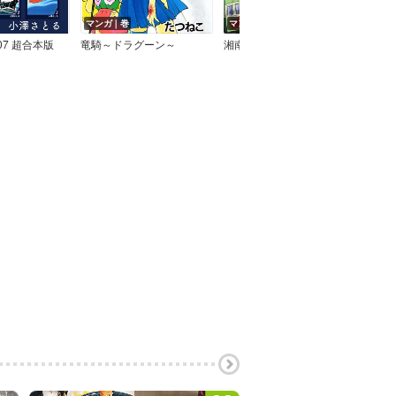
マンガ｜巻
マンガ｜巻
マン
07 超合本版
竜騎～ドラグーン～
湘南らーめんガール
VIT