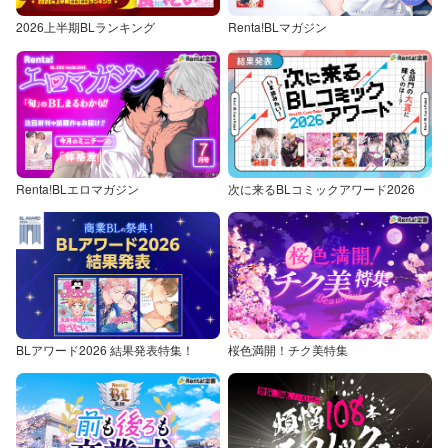
2026上半期BLランキング
Renta!BLマガジン
Renta!BLエロマガジン
次に来るBLコミックアワード2026
BLアワード2026 結果発表特集！
桜色満開！チク美特集