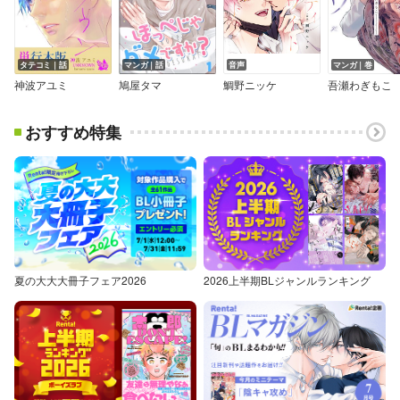
タテコミ｜話
マンガ｜話
音声
マンガ｜巻
神波アユミ
鳩屋タマ
鯛野ニッケ
吾瀬わぎもこ
おすすめ特集
夏の大大大冊子フェア2026
2026上半期BLジャンルランキング