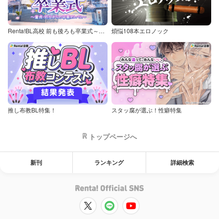
Renta!BL高校 前も後ろも卒業式～童貞・処女からの卒業アルバム～
煩悩108本エロノック
推し布教BL特集！
スタッ腐が選ぶ！性癖特集
トップページへ
新刊
ランキング
詳細検索