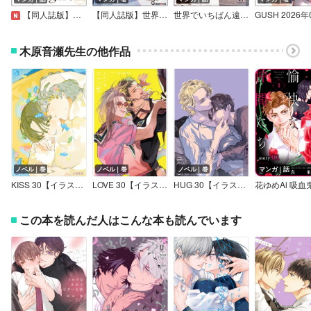
【同人誌版】リバース
【同人誌版】世界でいちばん遠い恋
世界でいちばん遠い恋（分冊版）
木原音瀬先生の他作品
ノベル｜巻
ノベル｜巻
ノベル｜巻
マンガ｜話
KISS 30【イラスト入り】
LOVE 30【イラスト入り】
HUG 30【イラスト入り】
この本を読んだ人はこんな本も読んでいます