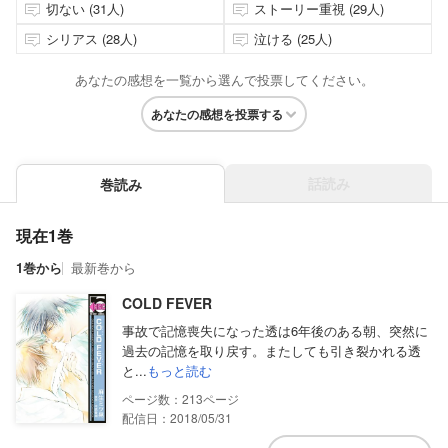
切ない (31人)
ストーリー重視 (29人)
シリアス (28人)
泣ける (25人)
あなたの感想を一覧から選んで投票してください。
あなたの感想を投票する
話読み
巻読み
現在1巻
1巻から
最新巻から
COLD FEVER
事故で記憶喪失になった透は6年後のある朝、突然に
過去の記憶を取り戻す。またしても引き裂かれる透
と...
もっと読む
213
配信日：2018/05/31