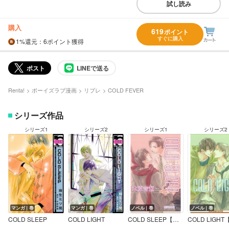
試し読み
購入
619
ポイント
すぐに購入
1%
還元
：6ポイント獲得
ポスト
LINEで送る
Renta!
ボーイズラブ漫画
リブレ
COLD FEVER
シリーズ作品
シリーズ1
シリーズ2
シリーズ1
シリーズ2
マンガ｜巻
マンガ｜巻
ノベル｜巻
ノベル｜巻
COLD SLEEP
COLD LIGHT
COLD SLEEP【イラスト入り】