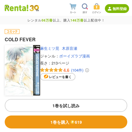
無料登録
レンタル
56万冊
以上、購入
146万冊
以上配信中！
COLD FEVER
麻生ミツ晃
木原音瀬
ジャンル：
ボーイズラブ漫画
長さ：
213ページ
4.6
(104件)
レビューを書く
1巻を試し読み
1巻を購入
619