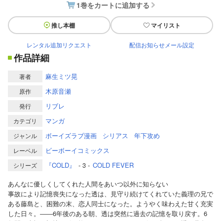
1巻をカートに追加する
推し本棚
マイリスト
レンタル追加リクエスト
配信お知らせメール設定
作品詳細
麻生ミツ晃
著者
木原音瀬
原作
リブレ
発行
マンガ
カテゴリ
ボーイズラブ漫画
シリアス
年下攻め
ジャンル
ビーボーイコミックス
レーベル
『COLD』
- 3 -
COLD FEVER
シリーズ
あんなに優しくしてくれた人間をあいつ以外に知らない
事故により記憶喪失になった透は、見守り続けてくれていた義理の兄で
ある藤島と、困難の末、恋人同士になった。ようやく味わえた甘く充実
した日々。――6年後のある朝、透は突然に過去の記憶を取り戻す。6