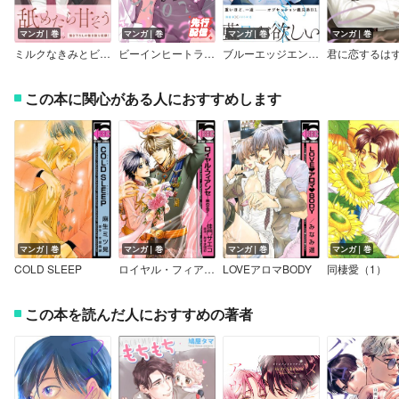
マンガ｜巻
マンガ｜巻
マンガ｜巻
マンガ｜巻
ミルクなきみとビターな彼【コミックス版】
ビーインヒートラブシック 【電子限定特典付き】
ブルーエッジエンゲージ【コミックス版】
この本に関心がある人におすすめします
マンガ｜巻
マンガ｜巻
マンガ｜巻
マンガ｜巻
COLD SLEEP
ロイヤル・フィアンセ―黒の王子―＜単行本未収録ショート付＞
LOVEアロマBODY
同棲愛（1）
この本を読んだ人におすすめの著者