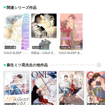
関連シリーズ作品
マンガ｜巻
マンガ｜話
ノベル｜巻
COLD SLEEP －COLDシリーズ－《コミック》【合本版】
同窓会～COLD SLEEP～
COLD SLEEP 全3巻【合冊版】【イラスト入り】
麻生ミツ晃先生の他作品
マンガ｜話
マンガ｜巻
マンガ｜話
マンガ｜巻