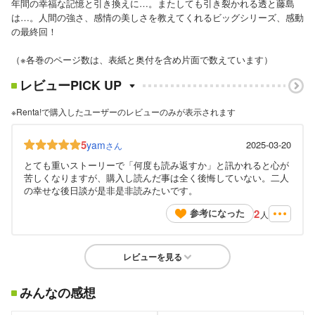
年間の幸福な記憶と引き換えに…。またしても引き裂かれる透と藤島
は…。人間の強さ、感情の美しさを教えてくれるビッグシリーズ、感動
の最終回！
（※各巻のページ数は、表紙と奥付を含め片面で数えています）
レビューPICK UP
※Renta!で購入したユーザーのレビューのみが表示されます
5
yam
2025-03-20
さん
とても重いストーリーで「何度も読み返すか」と訊かれると心が
苦しくなりますが、購入し読んだ事は全く後悔していない。二人
の幸せな後日談が是非是非読みたいです。
2
参考になった
人
レビューを見る
みんなの感想