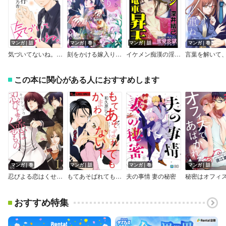
マンガ｜話
マンガ｜巻
マンガ｜話
マンガ｜巻
気づいてないね。【吉野裕行直筆あとがき＆ボーナスコミック 菊乃杏『パーフェクトスキャンダル』付き】【マイクロ】
刻をかける嫁入り～大奥から華と恋～
イケメン痴漢の淫音プレイで満員電車昇天～蜜愛恋獄
この本に関心がある人におすすめします
マンガ｜巻
マンガ｜話
マンガ｜巻
マンガ｜話
忍びよる恋はくせもの
もてあそばれてもかまわない【マイクロ】
夫の事情 妻の秘密
おすすめ特集