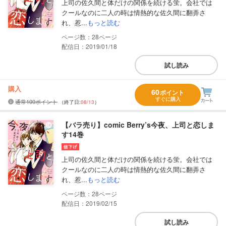
上司の佐久間と体だけの関係を続ける蛍。会社では
クールなのに二人の時は情熱的な佐久間に翻弄さ
れ、惹...
もっと読む
28
配信日：2019/01/18
試し読み
購入
60
ポイント
すぐに購入
通常100ポイント
（終了日:
08/13
）
【バラ売り】comic Berry’s今夜、上司と恋しま
す14巻
上司の佐久間と体だけの関係を続ける蛍。会社では
クールなのに二人の時は情熱的な佐久間に翻弄さ
れ、惹...
もっと読む
28
配信日：2019/02/15
試し読み