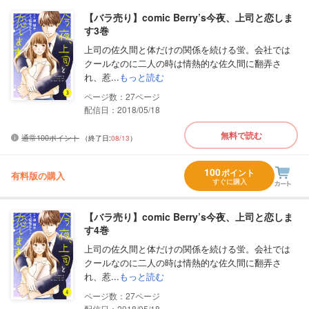
【バラ売り】comic Berry’s今夜、上司と恋しま
す3巻
上司の佐久間と体だけの関係を続ける蛍。会社では
クールなのに二人の時は情熱的な佐久間に翻弄さ
れ、惹...
もっと読む
27
配信日：2018/05/18
無料で読む
通常100ポイント
（終了日:
08/13
）
100
ポイント
有料版の購入
すぐに購入
【バラ売り】comic Berry’s今夜、上司と恋しま
す4巻
上司の佐久間と体だけの関係を続ける蛍。会社では
クールなのに二人の時は情熱的な佐久間に翻弄さ
れ、惹...
もっと読む
27
配信日：2018/05/18