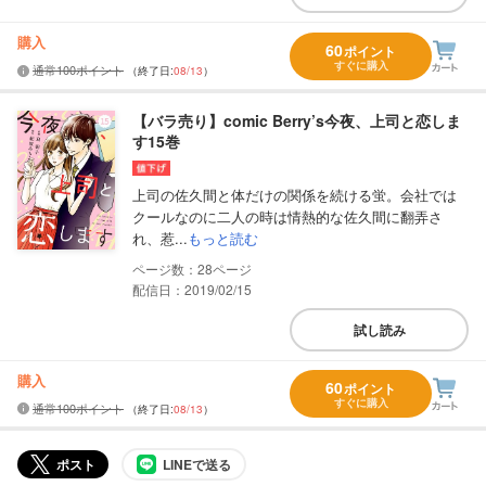
購入
60
ポイント
すぐに購入
通常100ポイント
（終了日:
08/13
）
【バラ売り】comic Berry’s今夜、上司と恋しま
す15巻
上司の佐久間と体だけの関係を続ける蛍。会社では
クールなのに二人の時は情熱的な佐久間に翻弄さ
れ、惹...
もっと読む
28
配信日：2019/02/15
試し読み
購入
60
ポイント
すぐに購入
通常100ポイント
（終了日:
08/13
）
ポスト
LINEで送る