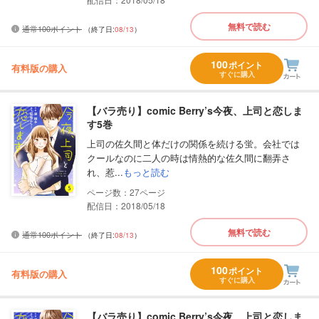
無料で読む
通常100ポイント
（終了日:
08/13
）
100
ポイント
有料版の購入
すぐに購入
【バラ売り】comic Berry’s今夜、上司と恋しま
す5巻
上司の佐久間と体だけの関係を続ける蛍。会社では
クールなのに二人の時は情熱的な佐久間に翻弄さ
れ、惹...
もっと読む
27
配信日：2018/05/18
無料で読む
通常100ポイント
（終了日:
08/13
）
100
ポイント
有料版の購入
すぐに購入
【バラ売り】comic Berry’s今夜、上司と恋しま