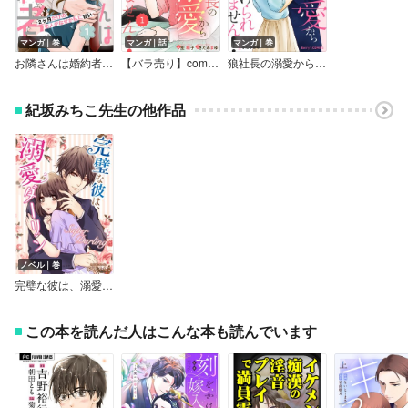
マンガ｜巻
マンガ｜話
マンガ｜巻
お隣さんは婚約者（仮） ～2ヶ月だけの恋人がなぜか私に甘い～
【バラ売り】comic Berry’s狼社長の溺愛から逃げられません！
狼社長の溺愛から逃げられません！
紀坂みちこ先生の他作品
ノベル｜巻
完璧な彼は、溺愛ダーリン
この本を読んだ人はこんな本も読んでいます