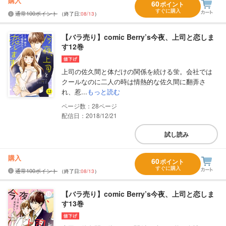
購入
60
ポイント
すぐに購入
通常100ポイント
（終了日:
08/13
）
【バラ売り】comic Berry’s今夜、上司と恋しま
す12巻
上司の佐久間と体だけの関係を続ける蛍。会社では
クールなのに二人の時は情熱的な佐久間に翻弄さ
れ、惹...
もっと読む
28
配信日：2018/12/21
試し読み
購入
60
ポイント
すぐに購入
通常100ポイント
（終了日:
08/13
）
【バラ売り】comic Berry’s今夜、上司と恋しま
す13巻