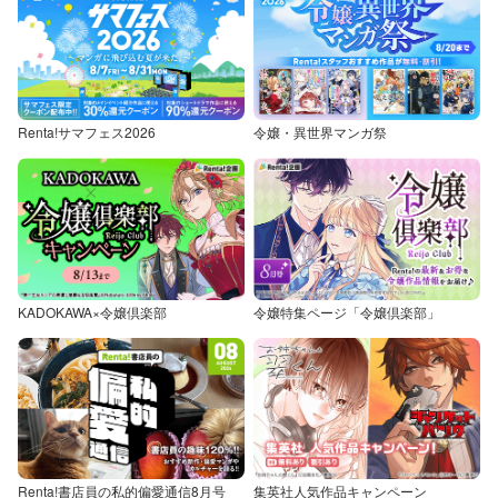
Renta!サマフェス2026
令嬢・異世界マンガ祭
KADOKAWA×令嬢倶楽部
令嬢特集ページ「令嬢倶楽部」
Renta!書店員の私的偏愛通信8月号
集英社人気作品キャンペーン