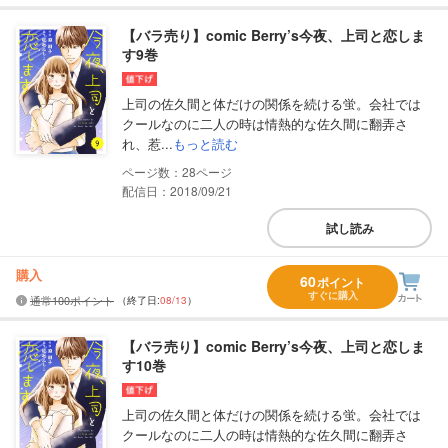
【バラ売り】comic Berry’s今夜、上司と恋しま
す9巻
上司の佐久間と体だけの関係を続ける蛍。会社では
クールなのに二人の時は情熱的な佐久間に翻弄さ
れ、惹...
もっと読む
28
配信日：2018/09/21
試し読み
購入
60
ポイント
すぐに購入
通常100ポイント
（終了日:
08/13
）
【バラ売り】comic Berry’s今夜、上司と恋しま
す10巻
上司の佐久間と体だけの関係を続ける蛍。会社では
クールなのに二人の時は情熱的な佐久間に翻弄さ