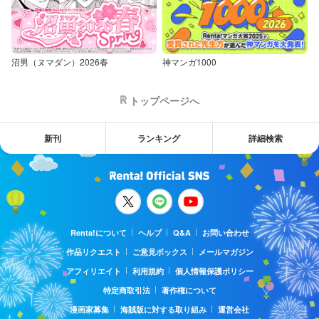
沼男（ヌマダン）2026春
神マンガ1000
トップページへ
新刊
ランキング
詳細検索
Renta!について
ヘルプ
Q&A
お問い合わせ
作品リクエスト
ご意見ボックス
メールマガジン
アフィリエイト
利用規約
個人情報保護ポリシー
特定商取引法
著作権について
漫画家募集
海賊版に対する取り組み
運営会社