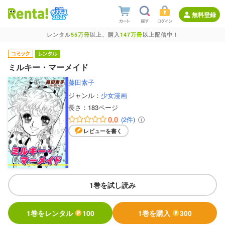
無料登録
レンタル
55万冊
以上、購入
147万冊
以上配信中！
ミルキー・マーメイド
藤田素子
ジャンル：
少女漫画
長さ：
183ページ
0.0
(2件)
レビューを書く
1巻を試し読み
1巻をレンタル
100
1巻を購入
300