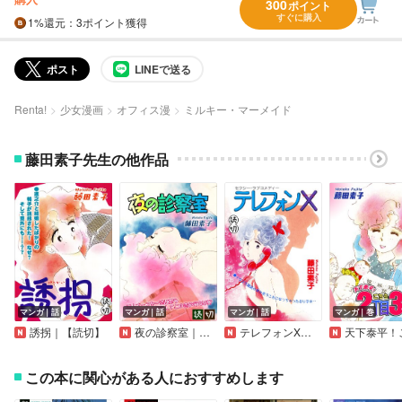
300
ポイント
すぐに購入
1%
還元
：3ポイント獲得
ポスト
LINEで送る
Renta!
少女漫画
オフィス漫
ミルキー・マーメイド
藤田素子先生の他作品
マンガ｜話
マンガ｜話
マンガ｜話
マンガ｜巻
誘拐｜【読切】
夜の診察室｜【読切】
テレフォンX｜【読切】
天下泰平！こちら2丁目3
この本に関心がある人におすすめします