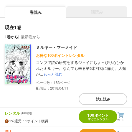
話読み
巻読み
現在1巻
1巻から
最新巻から
ミルキー・マーメイド
お得な100ポイントレンタル
コンブで謎の研究をするジェイにちょっぴり心ひか
れたミルキー。なんでも来る第5氷河期に備え、人類
が...
もっと読む
183
配信日：2018/04/11
試し読み
レンタル
(48時間)
100
ポイント
すぐにレンタル
1%
還元
：1ポイント獲得
購入