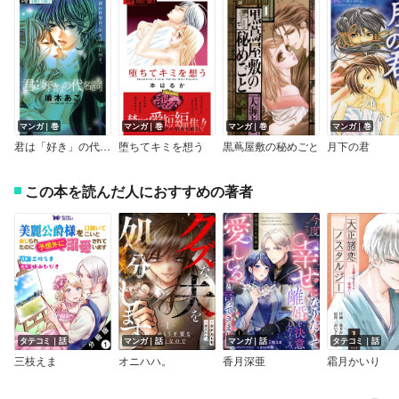
マンガ｜巻
マンガ｜巻
マンガ｜巻
マンガ｜巻
君は「好き」の代名詞
堕ちてキミを想う
黒蔦屋敷の秘めごと
月下の君
この本を読んだ人におすすめの著者
タテコミ｜話
マンガ｜話
マンガ｜話
タテコミ｜話
三枝えま
オニハハ。
香月深亜
霜月かいり