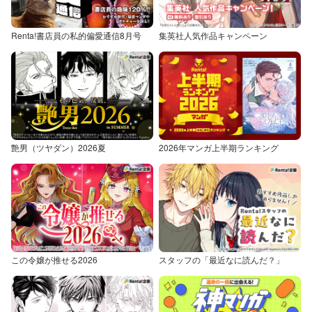
Renta!書店員の私的偏愛通信8月号
集英社人気作品キャンペーン
艶男（ツヤダン）2026夏
2026年マンガ上半期ランキング
この令嬢が推せる2026
スタッフの「最近なに読んだ？」