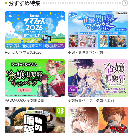
おすすめ特集
Renta!サマフェス2026
令嬢・異世界マンガ祭
KADOKAWA×令嬢倶楽部
令嬢特集ページ「令嬢倶楽部」