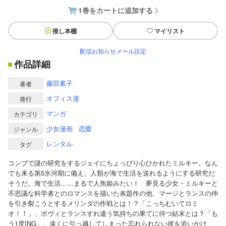
1巻をカートに追加する
推し本棚
マイリスト
配信お知らせメール設定
作品詳細
藤田素子
著者
オフィス漫
発行
マンガ
カテゴリ
少女漫画
恋愛
ジャンル
レンタル
タグ
コンブで謎の研究をするジェイにちょっぴり心ひかれたミルキー。なん
でも来る第5氷河期に備え、人類が海で生活を送れるようにする研究だ
そうだ。海で生活……まるで人魚姫みたい！ 夢見る少女・ミルキーと
不思議な科学者とのロマンスを描いた表題作の他、マージとランスの仲
を引き裂こうとするメリンダの作戦とは！？「こっちむいてロミ
オ！！」、ボヴィとランスすれ違う気持ちの果てに待つ結末とは？「も
う1度ING」、遠くに引っ越してしまった忘れられない彼を追いかけ