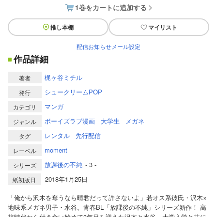
1巻をカートに追加する
推し本棚
マイリスト
配信お知らせメール設定
作品詳細
梶ヶ谷ミチル
著者
シュークリームPOP
発行
マンガ
カテゴリ
ボーイズラブ漫画
大学生
メガネ
ジャンル
レンタル
先行配信
タグ
moment
レーベル
放課後の不純
- 3 -
シリーズ
2018年1月25日
紙初版日
「俺から沢木を奪うなら晴君だって許さないよ」若オス系彼氏・沢木×
地味系メガネ男子・水谷。青春BL「放課後の不純」シリーズ新作！ 高
校時代から付き合い始めて3年目を迎えた沢木と水谷。大学入学と共に