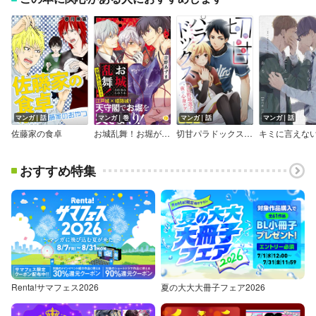
マンガ｜話
マンガ｜巻
マンガ｜話
マンガ｜話
佐藤家の食卓
お城乱舞！お堀があふれちゃう（合本版）
切甘パラドックス～プロ野球選手の夜の心身ケア～
おすすめ特集
Renta!サマフェス2026
夏の大大大冊子フェア2026