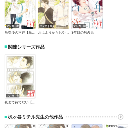
マンガ｜巻
マンガ｜巻
マンガ｜話
放課後の不純【単行本版（電子限定描き下ろし付）】
おはようからおやすみまで【電子限定特典付】
3年目の独占欲
関連シリーズ作品
マンガ｜巻
夜まで待てない【単行本版（電子限定描き下ろし付）】
梶ヶ谷ミチル先生の他作品