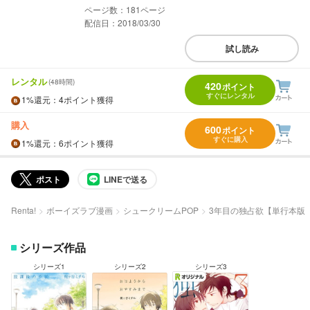
181
配信日：2018/03/30
試し読み
レンタル
(48時間)
420
ポイント
すぐにレンタル
1%
還元
：4ポイント獲得
購入
600
ポイント
すぐに購入
1%
還元
：6ポイント獲得
ポスト
LINEで送る
Renta!
ボーイズラブ漫画
シュークリームPOP
3年目の独占欲【単行本版
シリーズ作品
シリーズ1
シリーズ2
シリーズ3