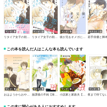
マンガ｜巻
マンガ｜話
マンガ｜巻
タテコミ｜話
リタイア女子の初恋リベンジ
リタイア女子の初恋リベンジ【分冊版】
彼が兄をオメガにする
この本を読んだ人はこんな本も読んでいます
マンガ｜巻
マンガ｜巻
マンガ｜巻
マンガ｜巻
おはようからおやすみまで【電子限定特典付】
放課後の不純【単行本版（電子限定描き下ろし付）】
小説家と家政夫【Renta！限定描き下ろし付】
この本に関心がある人におすすめします