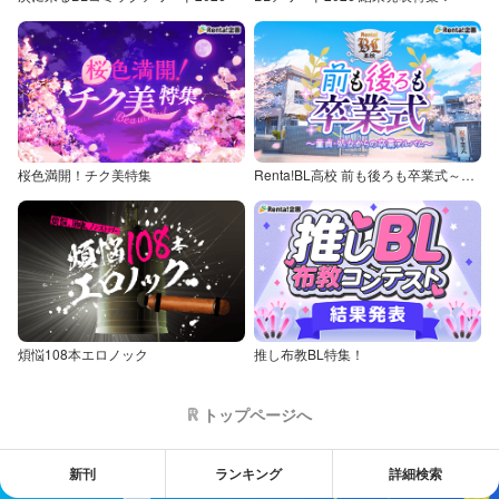
桜色満開！チク美特集
Renta!BL高校 前も後ろも卒業式～童貞・処女からの卒業アルバム～
煩悩108本エロノック
推し布教BL特集！
トップページへ
新刊
ランキング
詳細検索