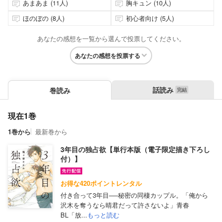
あまあま (11人)
胸キュン (10人)
ほのぼの (8人)
初心者向け (5人)
あなたの感想を一覧から選んで投票してください。
あなたの感想を投票する
話読み
巻読み
現在1巻
1巻から
最新巻から
3年目の独占欲【単行本版（電子限定描き下ろし
付）】
お得な420ポイントレンタル
付き合って3年目──秘密の同棲カップル。「俺から
沢木を奪うなら晴君だって許さないよ」青春
BL「放...
もっと読む