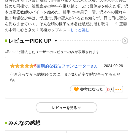
始めた同棲で、波乱含みの半年を乗り越え、ぶじ夏休みを終えた頃、沢
木は家庭教師のバイトを始めた。相手は中3男子・晴。沢木への憧れを
抱く無垢な少年は、“先生”に男の恋人がいるとも知らず、日に日に恋心
を膨らませていく。そんな晴の様子を水谷は敏感に感じ取り──？ 正妻
の本気に心ときめく同棲カップルス...
もっと読む
レビューPICK UP
※Renta!で購入したユーザーのレビューのみが表示されます
5
画期的な石油ファンヒーター
2024-02-26
さん
付き合ってから結構経つのに、まだ2人苗字で呼び合ってるんだ
ね。
0
参考になった
人
レビューを見る
みんなの感想