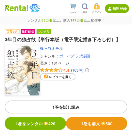
無料登録
レンタル
55万冊
以上、購入
147万冊
以上配信中！
3年目の独占欲【単行本版（電子限定描き下ろし付）】
梶ヶ谷ミチル
ジャンル：
ボーイズラブ漫画
長さ：
181ページ
4.4
(163件)
レビューを書く
1巻を試し読み
1巻をレンタル
420
1巻を購入
600