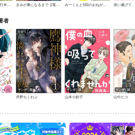
家族になろうよ【単行本版】（Renta！限定描き下ろし付）
きみが番になるまで【電子特典付き】
みーくんと5回のおねがい【Renta！限定版】
著者
マンガ｜話
マンガ｜話
マンガ｜話
丹野ちくわぶ
山本小鉄子
山中ヒコ