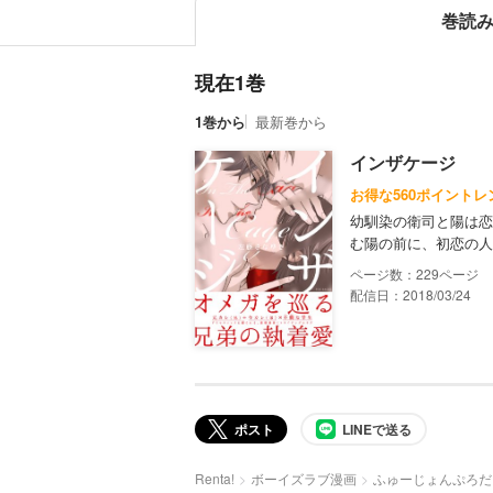
巻読
現在1巻
1巻から
最新巻から
インザケージ
お得な560ポイントレ
幼馴染の衛司と陽は恋
む陽の前に、初恋の人
229
配信日：2018/03/24
ポスト
LINEで送る
Renta!
ボーイズラブ漫画
ふゅーじょんぷろだ