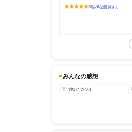
5
温和な船員
さん
みんなの感想
切ない (57人)