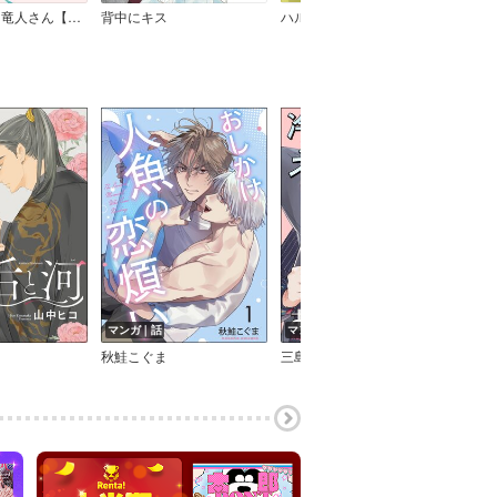
添い遂げて、竜人さん【Renta！限定特典付き】
背中にキス
ハルキの尻は俺のモノ！～桃色性感フィッティング～
マンガ｜話
マンガ｜話
タテ
秋鮭こぐま
三島ピタリ
ゆく