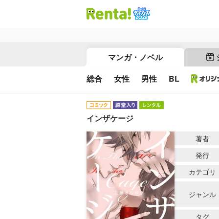
マンガ・ノベル
総合
女性
男性
BL
インザケージ
著者
発行
カテゴリ
ジャンル
タグ