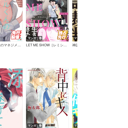
マンガ｜巻
マンガ｜巻
マン
アイドルくんのマネジメント業務【電子限定描き下ろし漫画付き】
LET ME SHOW［レミショー］【単行本版（Renta！限定描き下ろし付き）】
神話裁判
マンガ｜巻
マンガ｜話
マン