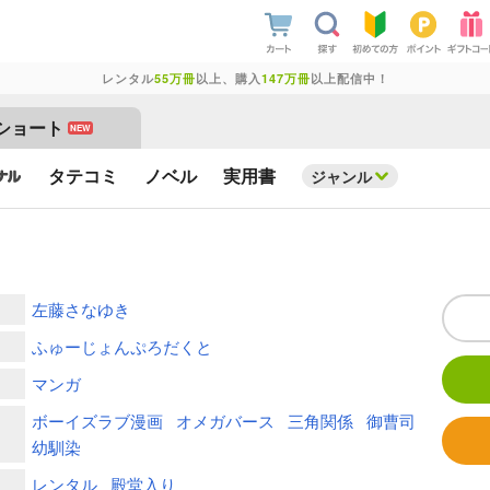
レンタル
55万冊
以上、購入
147万冊
以上配信中！
ショート
NEW
タテコミ
ノベル
実用書
ジャンル
左藤さなゆき
ふゅーじょんぷろだくと
マンガ
ボーイズラブ漫画
オメガバース
三角関係
御曹司
幼馴染
レンタル
殿堂入り