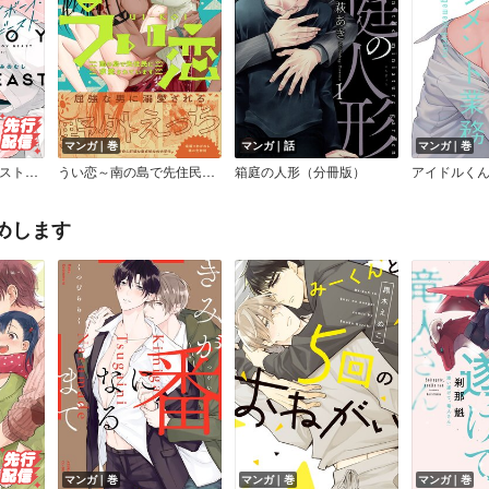
マンガ｜巻
マンガ｜話
マンガ｜巻
プレイボーイ・ビースト【電子限定漫画付きRenta！特別版】
うい恋～南の島で先住民に求愛されています～【コミックス版】
箱庭の人形（分冊版）
めします
マンガ｜巻
マンガ｜巻
マンガ｜巻