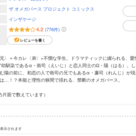
ザ オメガバース プロジェクト コミックス
インザケージ
4.2
(776件)
レビューを書く
兄〉＋今カレ〈弟〉×不憫な学生。ドラマティックに綴られる、愛
”幼馴染であるα・衛司（えいじ）と恋人同士のΩ・陽（はる）。
む陽の前に、初恋の人で衛司の兄でもあるα・廉司（れんじ）が現
は…！？本能と理性の狭間で揺れる、禁断のオメガバース。
め片面で数えています）
が表示されます