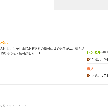
み
ンタル
人同士。しかし由緒ある家柄の衛司には婚約者が…。落ち込
レンタル
(48
で衛司の兄・廉司が現れ！？
1%
還元
：5
購入
1%
還元
：7
くと
インザケージ