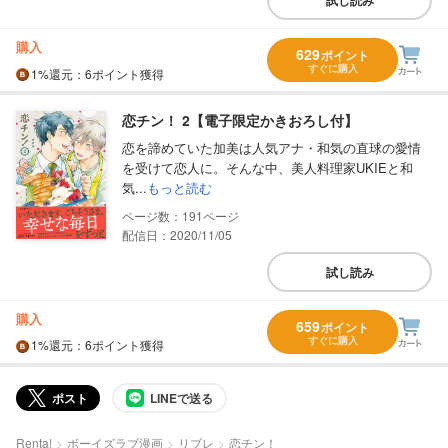
試し読み
購入
629
ポイント
すぐに購入
1%
還元
：6ポイント獲得
恋チン！ 2【電子限定かきおろし付】
恋を諦めていた加美は人気アナ・和気の直球の愛情
を受けて恋人に。そんな中、美人料理家UKIEと和
気...
もっと読む
191
配信日：2020/11/05
試し読み
購入
659
ポイント
すぐに購入
1%
還元
：6ポイント獲得
ポスト
LINEで送る
Renta!
ボーイズラブ漫画
リブレ
恋チン！