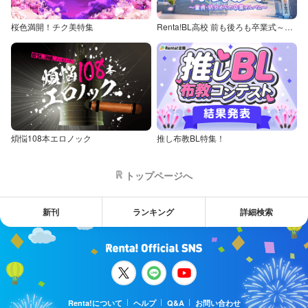
桜色満開！チク美特集
Renta!BL高校 前も後ろも卒業式～童貞・処女からの卒業アルバム～
煩悩108本エロノック
推し布教BL特集！
トップページへ
新刊
ランキング
詳細検索
Renta!について
ヘルプ
Q&A
お問い合わせ