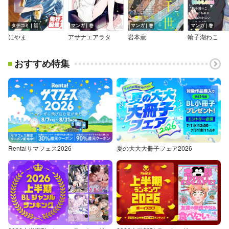
タテコミ｜話
マンガ｜巻
マンガ｜巻
マンガ｜巻
にやま
アサナエアラタ
岩本薫
輪子湖わこ
おすすめ特集
Renta!サマフェス2026
夏の大大大冊子フェア2026