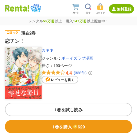
無料登録
レンタル
55万冊
以上、購入
147万冊
以上配信中！
現在2巻
恋チン！
カキネ
ジャンル：
ボーイズラブ漫画
長さ：
190ページ
4.4
(338件)
レビューを書く
1巻を試し読み
1巻を購入
629