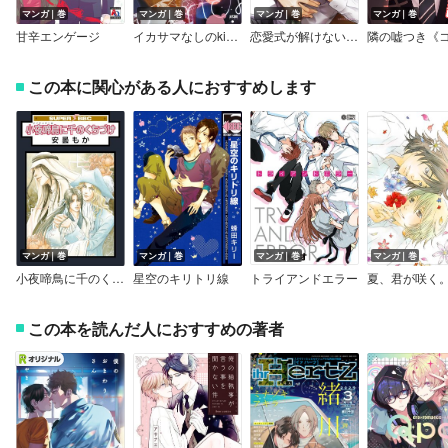
マンガ｜巻
マンガ｜巻
マンガ｜巻
マンガ｜巻
甘辛エンゲージ
イカサマなしのkissがしたい
恋愛式が解けないそのワケ【おまけ漫画付きRenta！限定版】
この本に関心がある人におすすめします
マンガ｜巻
マンガ｜巻
マンガ｜巻
マンガ｜巻
小夜啼鳥に千のくちづけ
星空のキリトリ線
トライアンドエラー
夏、君が咲く
この本を読んだ人におすすめの著者