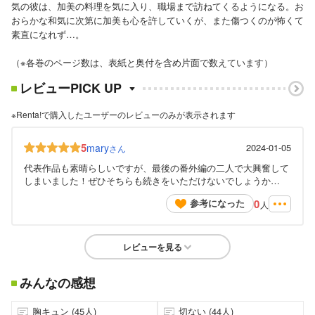
気の彼は、加美の料理を気に入り、職場まで訪ねてくるようになる。お
おらかな和気に次第に加美も心を許していくが、また傷つくのが怖くて
素直になれず…。
（※各巻のページ数は、表紙と奥付を含め片面で数えています）
レビューPICK UP
※Renta!で購入したユーザーのレビューのみが表示されます
5
mary
2024-01-05
さん
代表作品も素晴らしいですが、最後の番外編の二人で大興奮して
しまいました！ぜひそちらも続きをいただけないでしょうか…
0
参考になった
人
レビューを見る
みんなの感想
胸キュン (45人)
切ない (44人)