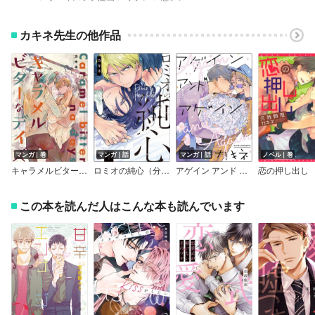
カキネ先生の他作品
マンガ｜巻
マンガ｜話
マンガ｜話
ノベル｜巻
キャラメルビターなデイズ
ロミオの純心（分冊版）
アゲイン アンド アゲイン（分冊版）
恋の押し出し
この本を読んだ人はこんな本も読んでいます