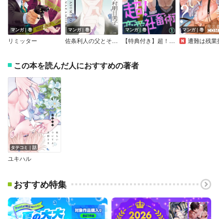
マンガ｜巻
マンガ｜巻
マンガ｜巻
マンガ｜巻
リミッター
佐条利人の父とその部下
【特典付き】超！恋愛社畜術
遭難は残業扱いになりますか？【COMIC
この本を読んだ人におすすめの著者
タテコミ｜話
ユキハル
おすすめ特集