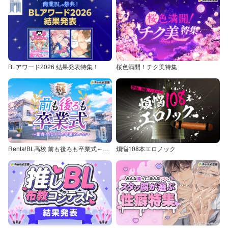
BLアワード2026 結果発表特集！
桜色満開！チク美特集
Renta!BL高校 前も後ろも卒業式～童貞・処女からの卒業アルバム～
煩悩108本エロノック