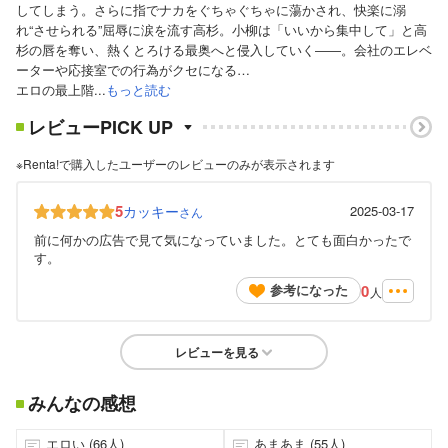
してしまう。さらに指でナカをぐちゃぐちゃに蕩かされ、快楽に溺
れ“させられる”屈辱に涙を流す高杉。小柳は「いいから集中して」と高
杉の唇を奪い、熱くとろける最奥へと侵入していく――。会社のエレベ
ーターや応接室での行為がクセになる…
エロの最上階...
もっと読む
レビューPICK UP
※Renta!で購入したユーザーのレビューのみが表示されます
5
カッキー
2025-03-17
さん
前に何かの広告で見て気になっていました。とても面白かったで
す。
0
参考になった
人
レビューを見る
みんなの感想
エロい (66人)
あまあま (55人)