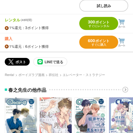
試し読み
レンタル
(48時間)
300
ポイント
すぐにレンタル
1%
還元
：3ポイント獲得
購入
600
ポイント
すぐに購入
1%
還元
：6ポイント獲得
ポスト
LINEで送る
Renta!
ボーイズラブ漫画
祥伝社
エレベーター・ストラテジー
春之先生の他作品