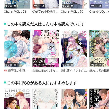
マンガ｜巻
マンガ｜巻
マンガ｜巻
マンガ｜巻
Char＠ VOL．71
保健室の小松先生が誰にでも優しい理由【SS付き電子限定版】
Char＠ VOL．70
Char＠ VOL．
この本を読んだ人はこんな本も読んでいます
マンガ｜巻
マンガ｜巻
マンガ｜巻
マンガ｜巻
優等生の制服のなか
お前に抱かれるなんて聞いてない！～ハマった男はAV男優【単行本版／電子限定おまけ付き】
惚れ薬イベントが私に起きてしまいました
この本に関心がある人におすすめします