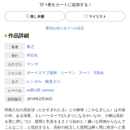
1巻をカートに追加する
推し本棚
マイリスト
配信お知らせメール設定
作品詳細
春之
著者
祥伝社
発行
マンガ
カテゴリ
ボーイズラブ漫画
リーマン
スーツ
S攻め
ジャンル
レンタル
殿堂入り
タグ
onBLUE comics
レーベル
2018年2月24日
紙初版日
同期入社の高杉渉（たかすぎわたる）と小柳尋（こやなぎじん）は犬猿
の仲。ある深夜、エレベーターで2人きりになるやいなや、小柳は高杉
を壁に押しつけ、股間と乳首をまさぐり始めた！嫌いな同僚からなんで
こんなこと…と抵抗するも、高杉の屹立した股間は瞬く間に絶頂へと達