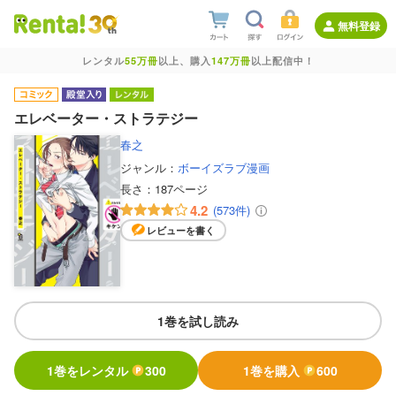
無料登録
レンタル
55万冊
以上、購入
147万冊
以上配信中！
エレベーター・ストラテジー
春之
ジャンル：
ボーイズラブ漫画
長さ：
187ページ
4.2
(573件)
レビューを書く
1巻を試し読み
1巻をレンタル
300
1巻を購入
600