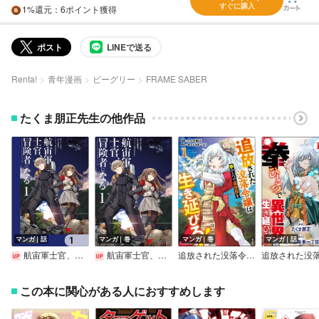
すぐに購入
1%
還元
：6ポイント獲得
ポスト
LINEで送る
Renta!
青年漫画
ビーグリー
FRAME SABER
たくま朋正先生の他作品
マンガ｜話
マンガ｜巻
マンガ｜巻
マンガ｜話
航宙軍士官、冒険者になる【分冊版】
航宙軍士官、冒険者になる
追放された没落令嬢は拳ひとつで異世界を生き延びる！ コミック版
この本に関心がある人におすすめします