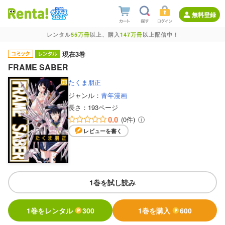
無料登録
レンタル
55万冊
以上、購入
147万冊
以上配信中！
現在3巻
FRAME SABER
たくま朋正
ジャンル：
青年漫画
長さ：
193ページ
0.0
(0件)
レビューを書く
1巻を試し読み
1巻をレンタル
300
1巻を購入
600