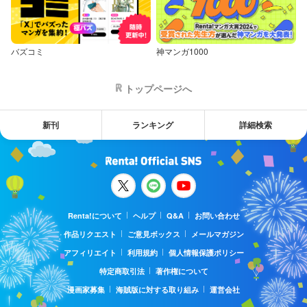
バズコミ
神マンガ1000
トップページへ
新刊
ランキング
詳細検索
Renta!について
ヘルプ
Q&A
お問い合わせ
作品リクエスト
ご意見ボックス
メールマガジン
アフィリエイト
利用規約
個人情報保護ポリシー
特定商取引法
著作権について
漫画家募集
海賊版に対する取り組み
運営会社