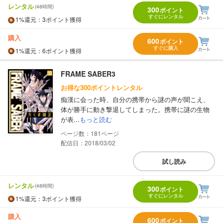
レンタル
(48時間)
300
ポイント
すぐにレンタル
1%
還元
：3ポイント獲得
購入
600
ポイント
すぐに購入
1%
還元
：6ポイント獲得
FRAME SABER3
お得な300ポイントレンタル
痴漢に会った時、自分の携帯から謎の声が聞こえ、
体が勝手に動き撃退してしまった。携帯に謎の生物
が表...
もっと読む
181
配信日：2018/03/02
試し読み
レンタル
(48時間)
300
ポイント
すぐにレンタル
1%
還元
：3ポイント獲得
購入
600
ポイント