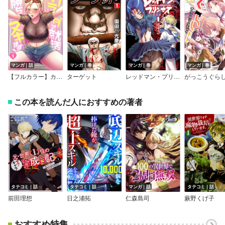
マンガ｜話
マンガ｜巻
マンガ｜巻
マンガ｜巻
【フルカラー】カラダで就活勝ちヌキます！
ターゲット
レッドマン・プリンセス 悪霊皇女
この本を読んだ人におすすめの著者
タテコミ｜話
タテコミ｜話
マンガ｜話
タテコミ｜話
前田理想
日之浦拓
仁森島司
蕨野くげ子
おすすめ特集