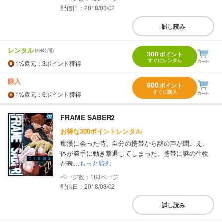
配信日：2018/03/02
試し読み
レンタル
(48時間)
300
ポイント
すぐにレンタル
1%
還元
：3ポイント獲得
購入
600
ポイント
すぐに購入
1%
還元
：6ポイント獲得
FRAME SABER2
お得な300ポイントレンタル
痴漢に会った時、自分の携帯から謎の声が聞こえ、
体が勝手に動き撃退してしまった。携帯に謎の生物
が表...
もっと読む
183
配信日：2018/03/02
試し読み