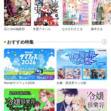
マンガ｜巻
マンガ｜巻
マンガ｜巻
マンガ｜話
花とゆめ編集部
冬夏アキハル
ながさわさとる
藤本さみ
おすすめ特集
Renta!サマフェス2026
令嬢・異世界マンガ祭