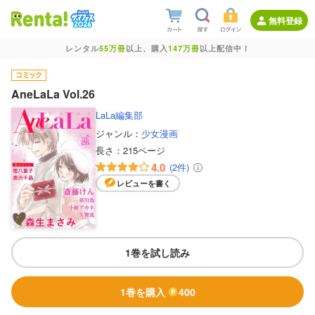
無料登録
レンタル
55万冊
以上、購入
147万冊
以上配信中！
AneLaLa Vol.26
LaLa編集部
ジャンル：
少女漫画
長さ：
215ページ
4.0
(2件)
レビューを書く
1巻を試し読み
1巻を購入
400