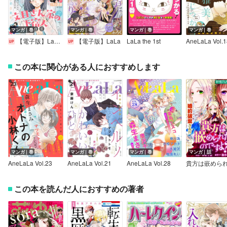
マンガ｜巻
マンガ｜巻
マンガ｜巻
マンガ｜巻
【電子版】LaLaDX
【電子版】LaLa
LaLa the 1st
AneLaLa Vol.1
この本に関心がある人におすすめします
マンガ｜巻
マンガ｜巻
マンガ｜巻
マンガ｜話
AneLaLa Vol.23
AneLaLa Vol.21
AneLaLa Vol.28
この本を読んだ人におすすめの著者