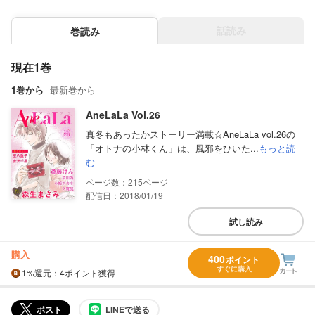
話読み
巻読み
現在1巻
1巻から
最新巻から
AneLaLa Vol.26
真冬もあったかストーリー満載☆AneLaLa vol.26の
「オトナの小林くん」は、風邪をひいた...
もっと読
む
215
配信日：2018/01/19
試し読み
購入
400
ポイント
すぐに購入
1%
還元
：4ポイント獲得
ポスト
LINEで送る