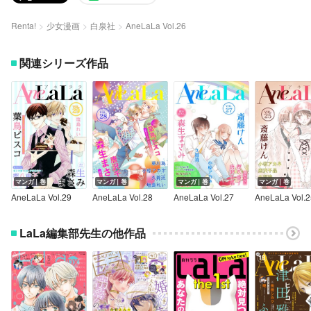
Renta!
少女漫画
白泉社
AneLaLa Vol.26
関連シリーズ作品
マンガ｜巻
マンガ｜巻
マンガ｜巻
マンガ｜巻
AneLaLa Vol.29
AneLaLa Vol.28
AneLaLa Vol.27
AneLaLa Vol.2
LaLa編集部先生の他作品