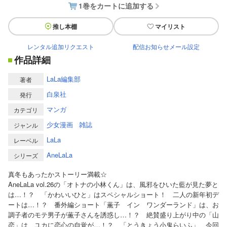
1巻をカートに追加する
推し本棚
マイリスト
レンタル追加リクエスト
配信お知らせメール設定
作品詳細
LaLa編集部
著者
白泉社
発行
マンガ
カテゴリ
少女漫画
雑誌
ジャンル
LaLa
レーベル
AneLaLa
シリーズ
真冬もあったかストーリー満載☆
AneLaLa vol.26の「オトナの小林くん」は、風邪をひいた藍が見た夢と
は…！？ 「かわいいひと」はスペシャルショート！ 二人の新年初デ
ートは…！？ 番外編ショート「薫子 イン ワンダーランド」は、お
調子者のモテ男子が薫子さんを誘惑し…！？ 絶賛盛り上がり中の「山
恋」は、ユカに恋心の自覚が…！？ 「とうきょう小鬼らいふ」、今回