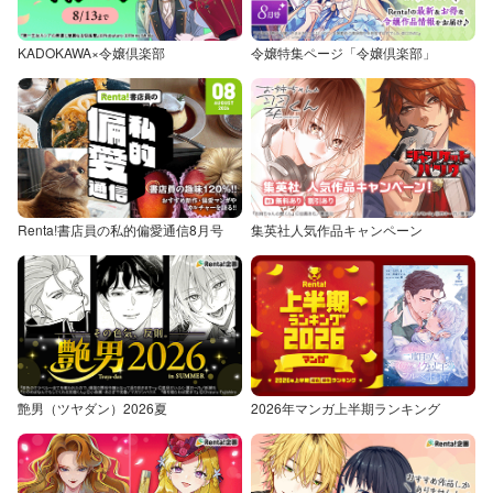
KADOKAWA×令嬢倶楽部
令嬢特集ページ「令嬢倶楽部」
Renta!書店員の私的偏愛通信8月号
集英社人気作品キャンペーン
艶男（ツヤダン）2026夏
2026年マンガ上半期ランキング