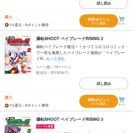
試し読み
購入
690
ポイント
すぐに購入
1%
還元
：6ポイント獲得
爆転SHOOT ベイブレードRISING 2
爆転ベイブレード復活！！かつてコロコロコミック
で一世を風靡したベイブレード漫画が「ベイブレー
ドR...
もっと読む
191
配信日：2019/04/11
試し読み
購入
690
ポイント
すぐに購入
1%
還元
：6ポイント獲得
爆転SHOOT ベイブレードRISING 3