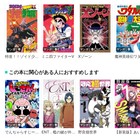
マンガ｜巻
マンガ｜巻
マンガ｜巻
マンガ｜巻
特攻！！ゾイド少年隊
ミニ四ファイターV
Xゾーン
この本に関心がある人におすすめします
マンガ｜巻
マンガ｜巻
マンガ｜巻
マンガ｜巻
でんぢゃらすじーさん大長編これくしょん
ENT．檻の鍵が外されたK能界
野良猫世界