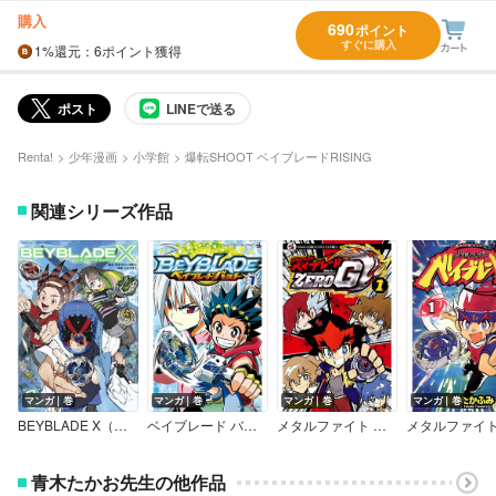
購入
690
ポイント
すぐに購入
1%
還元
：6ポイント獲得
ポスト
LINEで送る
Renta!
少年漫画
小学館
爆転SHOOT ベイブレードRISING
関連シリーズ作品
マンガ｜巻
マンガ｜巻
マンガ｜巻
マンガ｜巻
BEYBLADE X（ベイブレード エックス）
ベイブレード バースト
メタルファイト ベイブレードZERO G
青木たかお先生の他作品