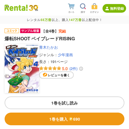
無料登録
レンタル
55万冊
以上、購入
147万冊
以上配信中！
【
全4巻
】
完結
爆転SHOOT ベイブレードRISING
青木たかお
ジャンル：
少年漫画
長さ：
191ページ
5.0
(2件)
レビューを書く
1巻を試し読み
1巻を購入
690