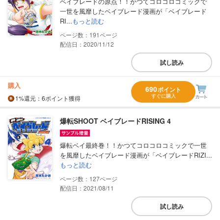
ベイブレードの原点！！かつてコロコロコミックで
一世を風靡したベイブレード漫画が「ベイブレード
RI...
もっと読む
191
配信日：2020/11/12
試し読み
購入
690
ポイント
すぐに購入
1%
還元
：6ポイント獲得
爆転SHOOT ベイブレードRISING 4
爆転ベイ最終巻！！かつてコロコロコミックで一世
を風靡したベイブレード漫画が「ベイブレードRIZI...
もっと読む
127
配信日：2021/08/11
試し読み