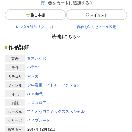
1巻をカートに追加する
推し本棚
マイリスト
レンタル追加リクエスト
配信お知らせメール設定
続刊はこちら
作品詳細
青木たかお
著者
小学館
発行
マンガ
カテゴリ
少年漫画
バトル・アクション
ジャンル
2010年代
年代
コロコロアニキ
雑誌
てんとう虫コミックススペシャル
レーベル
ベイブレード
シリーズ
2017年12月12日
紙初版日