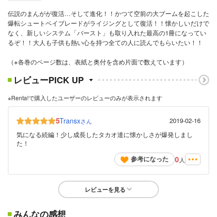
伝説のまんがが復活…そして進化！！かつて空前の大ブームを起こした
爆転シュートベイブレードがライジングとして復活！！懐かしいだけで
なく、新しいシステム「バースト」も取り入れた最高の1冊になってい
るぞ！！大人も子供も熱い心を持つ全ての人に読んでもらいたい！！
（※各巻のページ数は、表紙と奥付を含め片面で数えています）
レビューPICK UP
※Renta!で購入したユーザーのレビューのみが表示されます
5
Transx
2019-02-16
さん
気になる続編！少し成長したタカオ達に懐かしさが爆発しまし
た！
0
参考になった
人
レビューを見る
みんなの感想