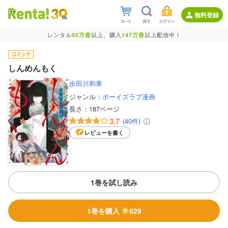
無料登録
レンタル
55万冊
以上、購入
147万冊
以上配信中！
しんめんもく
歩田川和果
ジャンル：
ボーイズラブ漫画
長さ：
187ページ
3.7
(40件)
レビューを書く
1巻を試し読み
1巻を購入
629