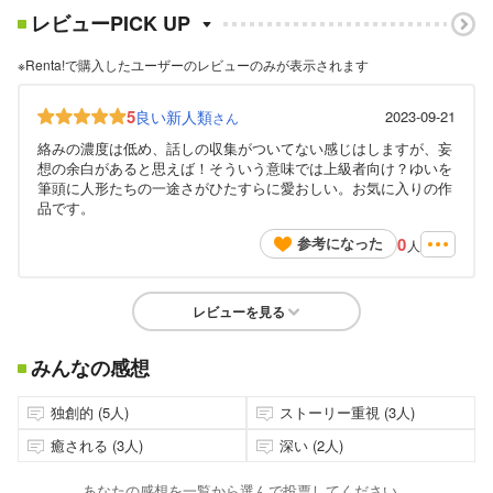
レビューPICK UP
※Renta!で購入したユーザーのレビューのみが表示されます
5
良い新人類
2023-09-21
さん
絡みの濃度は低め、話しの収集がついてない感じはしますが、妄
想の余白があると思えば！そういう意味では上級者向け？ゆいを
筆頭に人形たちの一途さがひたすらに愛おしい。お気に入りの作
品です。
0
参考になった
人
レビューを見る
みんなの感想
独創的 (5人)
ストーリー重視 (3人)
癒される (3人)
深い (2人)
あなたの感想を一覧から選んで投票してください。