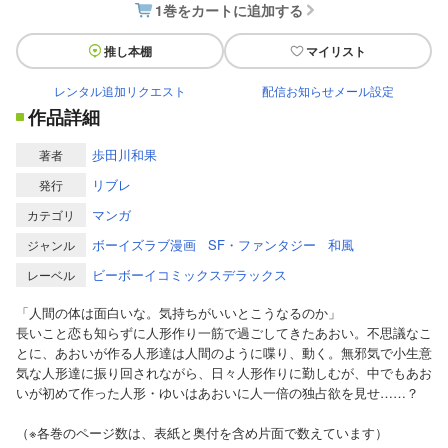
1巻をカートに追加する
推し本棚
マイリスト
レンタル追加リクエスト
配信お知らせメール設定
作品詳細
歩田川和果
著者
リブレ
発行
マンガ
カテゴリ
ボーイズラブ漫画
SF・ファンタジー
和風
ジャンル
ビーボーイコミックスデラックス
レーベル
「人間の体は面白いな。気持ちがいいとこうなるのか」
長いこと恋も知らずに人形作り一筋で過ごしてきたあおい。不思議なこ
とに、あおいが作る人形達は人間のように喋り、動く。無邪気で小生意
気な人形達に振り回されながら、日々人形作りに勤しむが、中でもあお
いが初めて作った人形・ゆいはあおいに人一倍の独占欲を見せ……？
（※各巻のページ数は、表紙と奥付を含め片面で数えています）