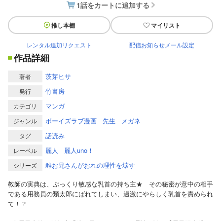
1話をカートに追加する
推し本棚
マイリスト
レンタル追加リクエスト
配信お知らせメール設定
作品詳細
茨芽ヒサ
著者
竹書房
発行
マンガ
カテゴリ
ボーイズラブ漫画
先生
メガネ
ジャンル
話読み
タグ
麗人
麗人uno！
レーベル
雌お兄さんがおれの理性を壊す
シリーズ
教師の実典は、ぷっくり敏感な乳首の持ち主★ その秘密が意中の相手
である用務員の類太郎にばれてしまい、過激にやらしく乳首を責められ
て！？