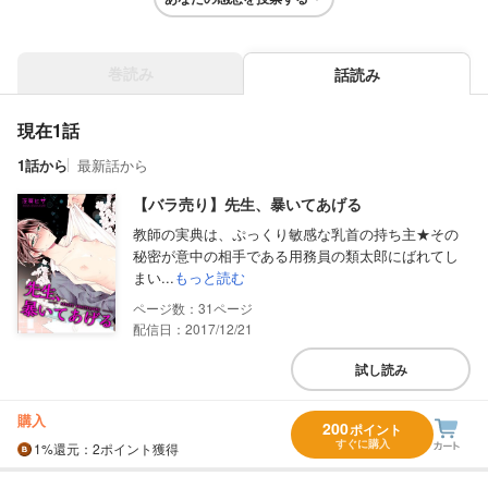
巻読み
話読み
現在1話
1話から
最新話から
【バラ売り】先生、暴いてあげる
教師の実典は、ぷっくり敏感な乳首の持ち主★その
秘密が意中の相手である用務員の類太郎にばれてし
まい...
もっと読む
31
配信日：2017/12/21
試し読み
購入
200
ポイント
すぐに購入
1%
還元
：2ポイント獲得