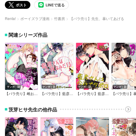
ポスト
LINEで送る
Renta!
ボーイズラブ漫画
竹書房
【バラ売り】先生、暴いてあげる
関連シリーズ作品
マンガ｜話
マンガ｜話
マンガ｜話
マンガ｜話
【バラ売り】雌お兄さんがおれの理性を壊す
【バラ売り】藍彦さんは今夜なみだ目
【バラ売り】藍彦さんは今夜ズタボロ
茨芽ヒサ先生の他作品