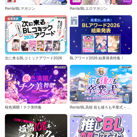
Renta!BLマガジン
Renta!BLエロマガジン
次に来るBLコミックアワード2026
BLアワード2026 結果発表特集！
桜色満開！チク美特集
Renta!BL高校 前も後ろも卒業式～童貞・処女からの卒業アルバム～