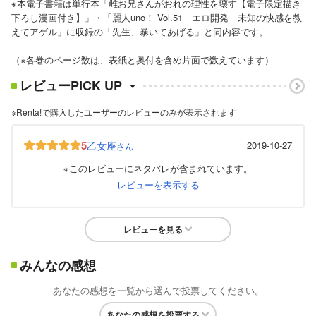
※本電子書籍は単行本「雌お兄さんがおれの理性を壊す【電子限定描き
下ろし漫画付き】」・「麗人uno！ Vol.51 エロ開発 未知の快感を教
えてアゲル」に収録の「先生、暴いてあげる」と同内容です。
（※各巻のページ数は、表紙と奥付を含め片面で数えています）
レビューPICK UP
※Renta!で購入したユーザーのレビューのみが表示されます
5
乙女座
2019-10-27
さん
※このレビューにネタバレが含まれています。
レビューを表示する
レビューを見る
みんなの感想
あなたの感想を一覧から選んで投票してください。
あなたの感想を投票する