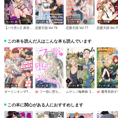
マンガ｜話
マンガ｜巻
マンガ｜巻
マンガ｜巻
【バラ売り】異世界から来た賢者様はお嫁様をさがしている 獣人の乙女は運命のつがいに愛されて
恋愛天国 Vol.79
恋愛天国 Vol.77
恋愛天国 Vol.7
この本を読んだ人はこんな本も読んでいます
マンガ｜巻
マンガ｜話
マンガ｜巻
マンガ｜話
ダーリンオンザTV【電子限定特典付き】
フー俗に堕ちたエミちゃん～私のキャバ嬢体験記～
ムサシノ輪舞曲【電子限定特典付】
魔導具師ダリヤはうつむかない ～Dahliya Wilts No More～
この本に関心がある人におすすめします