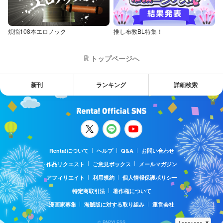
煩悩108本エロノック
推し布教BL特集！
トップページへ
新刊
ランキング
詳細検索
Renta!について
ヘルプ
Q&A
お問い合わせ
作品リクエスト
ご意見ボックス
メールマガジン
アフィリエイト
利用規約
個人情報保護ポリシー
特定商取引法
著作権について
漫画家募集
海賊版に対する取り組み
運営会社
© PAPYLESS