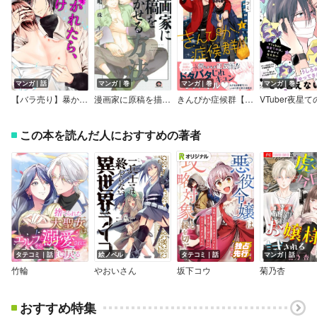
マンガ｜話
マンガ｜巻
マンガ｜巻
マンガ｜巻
【バラ売り】暴かれたら、負け
漫画家に原稿を描かせる方法【電子限定かきおろし漫画付】
きんぴか症候群【電子限定かきおろし付】
この本を読んだ人におすすめの著者
タテコミ｜話
絵ノベル
タテコミ｜話
マンガ｜話
竹輪
やおいさん
坂下コウ
菊乃杏
おすすめ特集