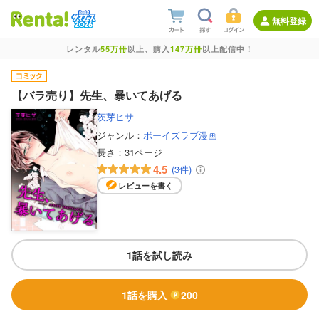
無料登録
レンタル
55万冊
以上、購入
147万冊
以上配信中！
【バラ売り】先生、暴いてあげる
茨芽ヒサ
ジャンル：
ボーイズラブ漫画
長さ：
31ページ
4.5
(3件)
レビューを書く
1話を試し読み
1話を購入
200