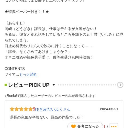
★特典ペーパー付き！！★
〈あらすじ〉
同崎（どうざき）課長は、仕事はデキるが女運がない！
ある日、彼女と別れ話をしているところを部下の五十君（いしみ）に見
られてしまう。
口止め料代わりに2人で飲みに行くことになって……
「課長、なぐさめてあげましょうか？」
オネエ攻めや褐色男子受け、優等生受けも同時収録！
CONTENTS
ツイて...
もっと読む
レビューPICK UP
※Renta!で購入したユーザーのレビューのみが表示されます
5
ゆきみだいふく
2024-03-21
さん
課長の色気が半端ない、最高の作品でした！
1
参考になった
人