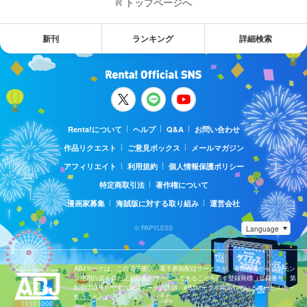
トップページへ
新刊
ランキング
詳細検索
Renta!について
ヘルプ
Q&A
お問い合わせ
作品リクエスト
ご意見ボックス
メールマガジン
アフィリエイト
利用規約
個人情報保護ポリシー
特定商取引法
著作権について
漫画家募集
海賊版に対する取り組み
運営会社
© PAPYLESS
ABJマークは、この電子書店・電子書籍配信サービスが、著作権者からコンテン
ツ使用許諾を得た正規版配信サービスであることを示す登録商標（登録番号 第
6091713号）です。ABJマークの詳細、ABJマークを掲示しているサービスの一
覧はこちら。
https://aebs.or.jp