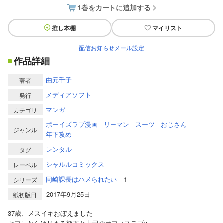
1巻をカートに追加する
推し本棚
マイリスト
配信お知らせメール設定
作品詳細
由元千子
著者
メディアソフト
発行
マンガ
カテゴリ
ボーイズラブ漫画
リーマン
スーツ
おじさん
ジャンル
年下攻め
レンタル
タグ
シャルルコミックス
レーベル
同崎課長はハメられたい
- 1 -
シリーズ
2017年9月25日
紙初版日
37歳、メスイキおぼえました
セフレからはじまる部下と上司のオフィスラブv