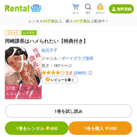
無料登録
レンタル
55万冊
以上、購入
147万冊
以上配信中！
同崎課長はハメられたい【特典付き】
由元千子
ジャンル：
ボーイズラブ漫画
長さ：
167ページ
3.9
(336件)
レビューを書く
1巻を試し読み
1巻をレンタル
400
1巻を購入
650