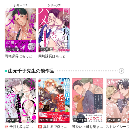
シリーズ2
シリーズ2
マンガ｜巻
マンガ｜話
同崎課長はもっとハメられたい【特典付き】
同崎課長はもっとハメられたい
由元千子先生の他作品
マンガ｜巻
マンガ｜巻
マンガ｜巻
マンガ｜巻
子持ちΩは暴かれたくない
異世界で愛されすぎて困ってます！異世界BLアンソロジー 4
可愛い上司を奥までいじめていいですか？【電子単行本版／限定特典まんが付き】