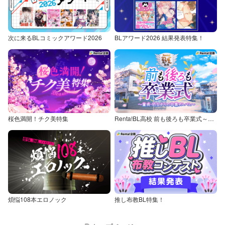
次に来るBLコミックアワード2026
BLアワード2026 結果発表特集！
桜色満開！チク美特集
Renta!BL高校 前も後ろも卒業式～童貞・処女からの卒業アルバム～
煩悩108本エロノック
推し布教BL特集！