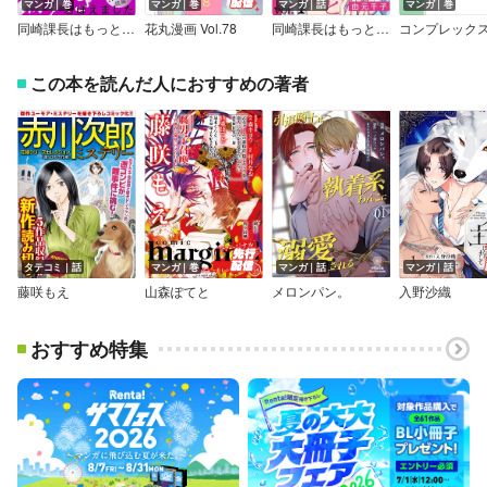
マンガ｜巻
マンガ｜巻
マンガ｜話
マンガ｜巻
同崎課長はもっとハメられたい【特典付き】
花丸漫画 Vol.78
同崎課長はもっとハメられたい
コンプレック
この本を読んだ人におすすめの著者
タテコミ｜話
マンガ｜巻
マンガ｜話
マンガ｜話
藤咲もえ
山森ぽてと
メロンパン。
入野沙織
おすすめ特集