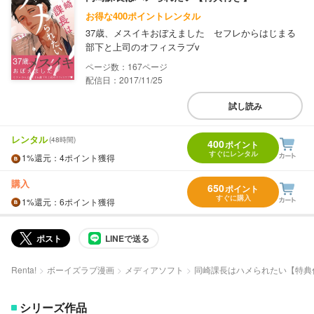
お得な400ポイントレンタル
37歳、メスイキおぼえました セフレからはじまる
部下と上司のオフィスラブv
167
配信日：2017/11/25
試し読み
レンタル
(48時間)
400
ポイント
すぐにレンタル
1%
還元
：4ポイント獲得
購入
650
ポイント
すぐに購入
1%
還元
：6ポイント獲得
ポスト
LINEで送る
Renta!
ボーイズラブ漫画
メディアソフト
同崎課長はハメられたい【特典
シリーズ作品