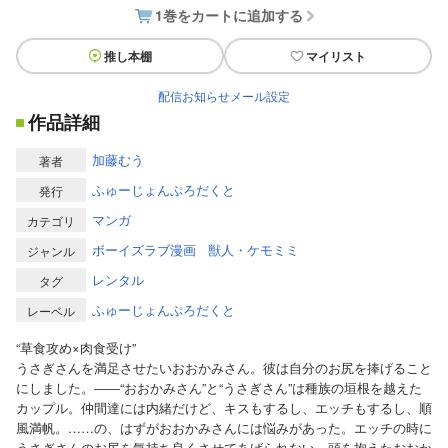
1巻をカートに追加する
推し本棚
マイリスト
配信お知らせメール設定
作品詳細
加藤むう
著者
ふゅーじょんぷろだくと
発行
マンガ
カテゴリ
ボーイズラブ漫画
獣人・ケモミミ
ジャンル
レンタル
タグ
ふゅーじょんぷろだくと
レーベル
“草食攻め×肉食受け”
うさぎさんを満足させたいおおかみさん。彼は自分のお尻を捧げること
にしました。――“おおかみさん”と“うさぎさん”は種族の垣根を越えた
カップル。仲間達には内緒だけど、キスもするし、エッチもするし、順
風満帆。……の、はずがおおかみさんには悩みがあった。エッチの時に
うさぎさんのお尻を気持ち良くさせてあげられない。頭を抱えたおおか