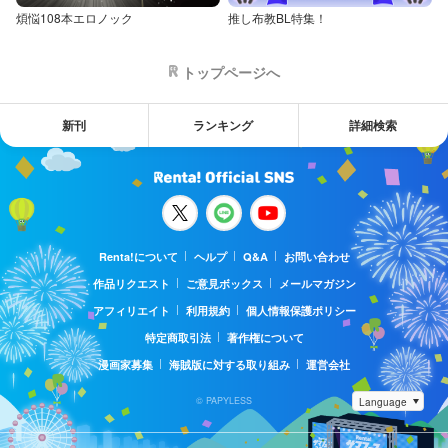
煩悩108本エロノック
推し布教BL特集！
トップページへ
新刊
ランキング
詳細検索
Renta!について
ヘルプ
Q&A
お問い合わせ
作品リクエスト
ご意見ボックス
メールマガジン
アフィリエイト
利用規約
個人情報保護ポリシー
特定商取引法
著作権について
漫画家募集
海賊版に対する取り組み
運営会社
© PAPYLESS