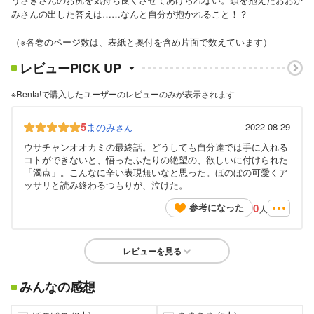
みさんの出した答えは……なんと自分が抱かれること！？
（※各巻のページ数は、表紙と奥付を含め片面で数えています）
レビューPICK UP
※Renta!で購入したユーザーのレビューのみが表示されます
5
まのみ
2022-08-29
さん
ウサチャンオオカミの最終話。どうしても自分達では手に入れる
コトができないと、悟ったふたりの絶望の、欲しいに付けられた
「濁点」。こんなに辛い表現無いなと思った。ほのぼの可愛くア
ッサリと読み終わるつもりが、泣けた。
0
参考になった
人
レビューを見る
みんなの感想