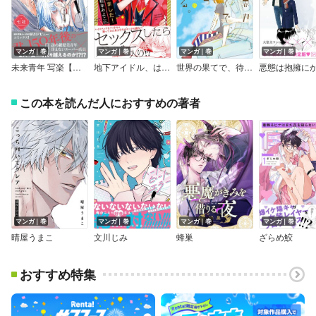
マンガ｜巻
マンガ｜巻
マンガ｜巻
マンガ｜巻
未来青年 写楽【ペーパー付】【電子限定ペーパー付】
地下アイドル、はじめました！【Renta！＆電子限定かきおろし漫画付】
世界の果てで、待ってる。
この本を読んだ人におすすめの著者
マンガ｜巻
マンガ｜巻
マンガ｜巻
マンガ｜巻
晴屋うまこ
文川じみ
蜂巣
ざらめ鮫
おすすめ特集