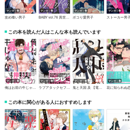
マンガ｜巻
マンガ｜巻
マンガ｜巻
マンガ｜巻
攻め喰い男子
BABY vol.76 異世界特集
ボコり愛男子
ストーカー男
この本を読んだ人はこんな本も読んでいます
マンガ｜巻
マンガ｜巻
マンガ｜巻
マンガ｜巻
俺はお前の牛じゃない！【電子限定版特典付き】
ラブアタックセフレバトル
鬼と天国 及 【電子限定特典付き】
この本に関心がある人におすすめします