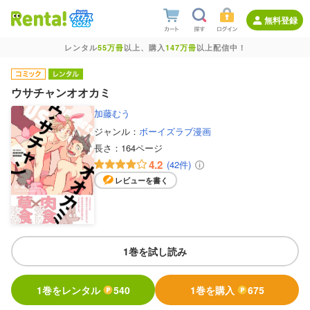
無料登録
レンタル
55万冊
以上、購入
147万冊
以上配信中！
ウサチャンオオカミ
加藤むう
ジャンル：
ボーイズラブ漫画
長さ：
164ページ
4.2
(42件)
レビューを書く
1巻を試し読み
1巻をレンタル
540
1巻を購入
675