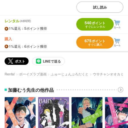
試し読み
レンタル
(48時間)
540
ポイント
すぐにレンタル
1%
還元
：5ポイント獲得
購入
675
ポイント
すぐに購入
1%
還元
：6ポイント獲得
ポスト
LINEで送る
Renta!
ボーイズラブ漫画
ふゅーじょんぷろだくと
ウサチャンオオカミ
加藤むう先生の他作品