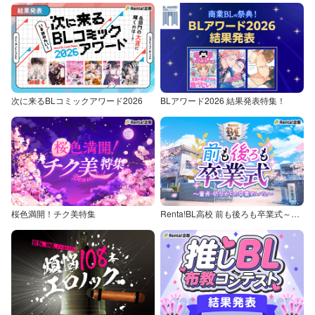
次に来るBLコミックアワード2026
BLアワード2026 結果発表特集！
桜色満開！チク美特集
Renta!BL高校 前も後ろも卒業式～童貞・処女からの卒業アルバム～