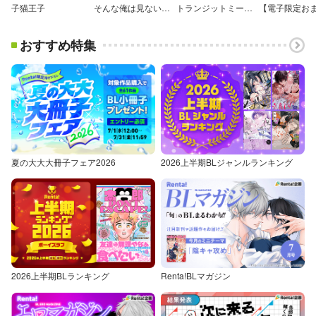
子猫王子
そんな俺は見ないでくれ 【電子限定かきおろし漫画付】
トランジットミーダーリン（単話版）
おすすめ特集
夏の大大大冊子フェア2026
2026上半期BLジャンルランキング
2026上半期BLランキング
Renta!BLマガジン