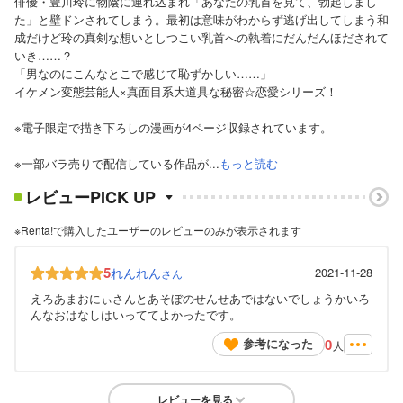
俳優・豊川玲に物陰に連れ込まれ「あなたの乳首を見て、勃起しまし
た」と壁ドンされてしまう。最初は意味がわからず逃げ出してしまう和
成だけど玲の真剣な想いとしつこい乳首への執着にだんだんほだされて
いき……？
「男なのにこんなとこで感じて恥ずかしい……」
イケメン変態芸能人×真面目系大道具な秘密☆恋愛シリーズ！
※電子限定で描き下ろしの漫画が4ページ収録されています。
※一部バラ売りで配信している作品が...
もっと読む
レビューPICK UP
※Renta!で購入したユーザーのレビューのみが表示されます
5
れんれん
2021-11-28
さん
えろあまおにぃさんとあそぼのせんせあではないでしょうかいろ
んなおはなしはいっててよかったです。
0
参考になった
人
レビューを見る