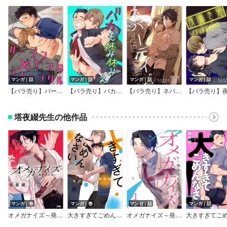
マンガ｜話
マンガ｜話
マンガ｜話
マンガ｜話
【バラ売り】バージンピンク×スキャンダル
【バラ売り】バカも休み休み言え
【バラ売り】ネバーデイズ
塔夜綴先生の他作品
マンガ｜巻
マンガ｜巻
マンガ｜話
マンガ｜話
オメガナイズ～発情するα～【電子単行本】【Renta！限定ペーパー付】
大きすぎてごめんなさい！【特典ペーパー／電子限定描き下ろし付き】
オメガナイズ～発情するα～