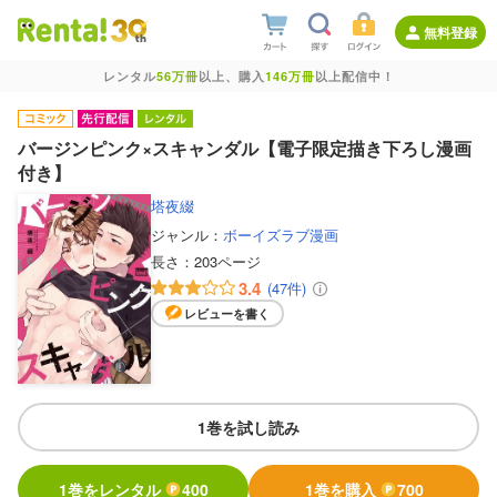
無料登録
レンタル
56万冊
以上、購入
146万冊
以上配信中！
バージンピンク×スキャンダル【電子限定描き下ろし漫画
付き】
塔夜綴
ジャンル：
ボーイズラブ漫画
長さ：
203ページ
3.4
(47件)
レビューを書く
1巻を試し読み
1巻をレンタル
400
1巻を購入
700