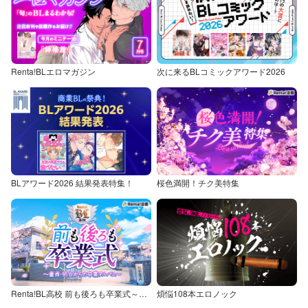
Renta!BLエロマガジン
次に来るBLコミックアワード2026
BLアワード2026 結果発表特集！
桜色満開！チク美特集
Renta!BL高校 前も後ろも卒業式～童貞・処女からの卒業アルバム～
煩悩108本エロノック