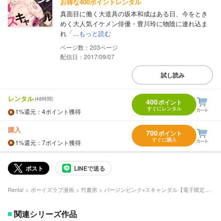
お得な400ポイントレンタル
真面目に働く大道具の坂本和成はある日、今をとき
めく大人気イケメン俳優・豊川玲に物陰に連れ込ま
れ「...
もっと読む
203
配信日：2017/09/07
試し読み
レンタル
(48時間)
400
ポイント
すぐにレンタル
1%
還元
：4ポイント獲得
購入
700
ポイント
すぐに購入
1%
還元
：7ポイント獲得
ポスト
LINEで送る
Renta!
ボーイズラブ漫画
竹書房
バージンピンク×スキャンダル【電子限定描き下ろし漫画付き】
関連シリーズ作品