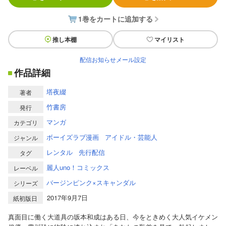
1巻をカートに追加する
推し本棚
マイリスト
配信お知らせメール設定
作品詳細
塔夜綴
著者
竹書房
発行
マンガ
カテゴリ
ボーイズラブ漫画
アイドル・芸能人
ジャンル
レンタル
先行配信
タグ
麗人uno！コミックス
レーベル
バージンピンク×スキャンダル
シリーズ
2017年9月7日
紙初版日
真面目に働く大道具の坂本和成はある日、今をときめく大人気イケメン