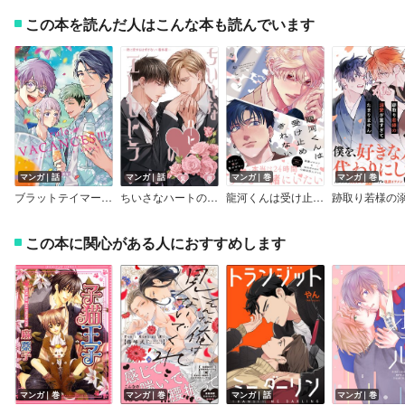
この本を読んだ人はこんな本も読んでいます
マンガ｜話
マンガ｜話
マンガ｜巻
マンガ｜巻
ブラットテイマー／ジョーカー 初回限定小冊子「rule：VACANCES！！！」
ちいさなハートのエトセトラ─君に恋するはずがない・番外篇─
龍河くんは受け止めきれない【電子限定かきおろし付】
この本に関心がある人におすすめします
マンガ｜巻
マンガ｜巻
マンガ｜話
マンガ｜巻