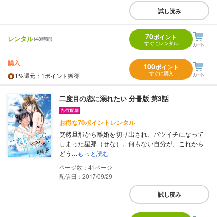
試し読み
70
ポイント
レンタル
(48時間)
すぐにレンタル
購入
100
ポイント
すぐに購入
1%
還元
：1ポイント獲得
二度目の恋に溺れたい 分冊版 第3話
お得な70ポイントレンタル
突然旦那から離婚を切り出され、バツイチになって
しまった星那（せな）。何もない自分が、これから
どう...
もっと読む
41
配信日：2017/09/29
試し読み