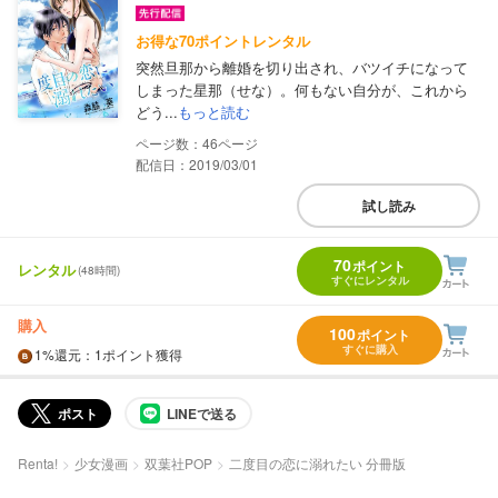
お得な70ポイントレンタル
突然旦那から離婚を切り出され、バツイチになって
しまった星那（せな）。何もない自分が、これから
どう...
もっと読む
46
配信日：2019/03/01
試し読み
70
ポイント
レンタル
(48時間)
すぐにレンタル
購入
100
ポイント
すぐに購入
1%
還元
：1ポイント獲得
ポスト
LINEで送る
Renta!
少女漫画
双葉社POP
二度目の恋に溺れたい 分冊版