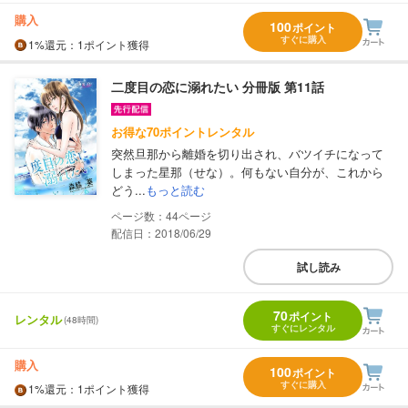
購入
100
ポイント
すぐに購入
1%
還元
：1ポイント獲得
二度目の恋に溺れたい 分冊版 第11話
お得な70ポイントレンタル
突然旦那から離婚を切り出され、バツイチになって
しまった星那（せな）。何もない自分が、これから
どう...
もっと読む
44
配信日：2018/06/29
試し読み
70
ポイント
レンタル
(48時間)
すぐにレンタル
購入
100
ポイント
すぐに購入
1%
還元
：1ポイント獲得