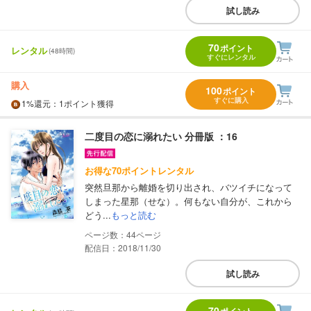
試し読み
70
ポイント
レンタル
(48時間)
すぐにレンタル
購入
100
ポイント
すぐに購入
1%
還元
：1ポイント獲得
二度目の恋に溺れたい 分冊版 ：16
お得な70ポイントレンタル
突然旦那から離婚を切り出され、バツイチになって
しまった星那（せな）。何もない自分が、これから
どう...
もっと読む
44
配信日：2018/11/30
試し読み
70
ポイント