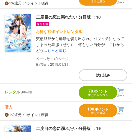
すぐに購入
1%
還元
：1ポイント獲得
二度目の恋に溺れたい 分冊版 ：18
お得な70ポイントレンタル
突然旦那から離婚を切り出され、バツイチになって
しまった星那（せな）。何もない自分が、これから
どう...
もっと読む
40
配信日：2019/01/31
試し読み
70
ポイント
レンタル
(48時間)
すぐにレンタル
購入
100
ポイント
すぐに購入
1%
還元
：1ポイント獲得
二度目の恋に溺れたい 分冊版 ：19