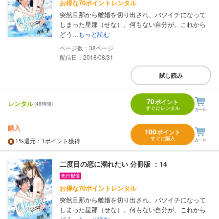
お得な70ポイントレンタル
突然旦那から離婚を切り出され、バツイチになって
しまった星那（せな）。何もない自分が、これから
どう...
もっと読む
38
配信日：2018/08/31
試し読み
70
ポイント
レンタル
(48時間)
すぐにレンタル
購入
100
ポイント
すぐに購入
1%
還元
：1ポイント獲得
二度目の恋に溺れたい 分冊版 ：14
お得な70ポイントレンタル
突然旦那から離婚を切り出され、バツイチになって
しまった星那（せな）。何もない自分が、これから