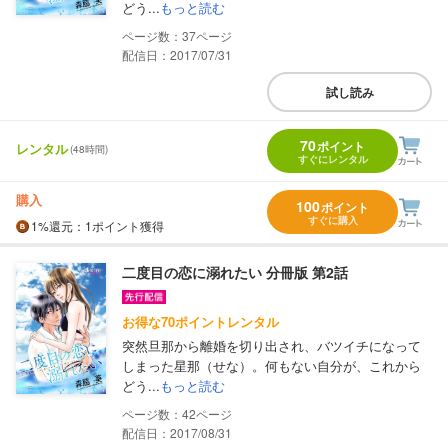
どう...
もっと読む
37
配信日：2017/07/31
試し読み
70
ポイント
レンタル
(48時間)
すぐにレンタル
購入
100
ポイント
すぐに購入
1%
還元
：1ポイント獲得
二度目の恋に溺れたい 分冊版 第2話
お得な70ポイントレンタル
突然旦那から離婚を切り出され、バツイチになって
しまった星那（せな）。何もない自分が、これから
どう...
もっと読む
42
配信日：2017/08/31