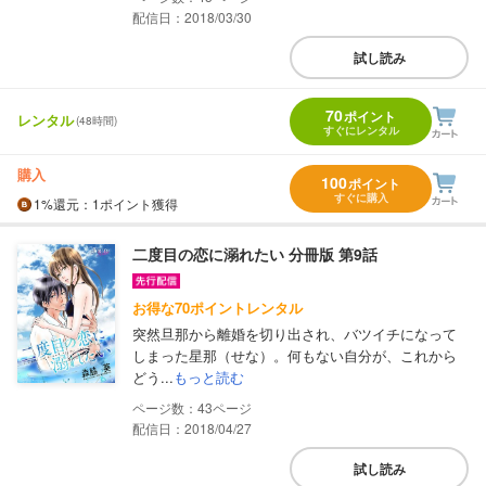
配信日：2018/03/30
試し読み
70
ポイント
レンタル
(48時間)
すぐにレンタル
購入
100
ポイント
すぐに購入
1%
還元
：1ポイント獲得
二度目の恋に溺れたい 分冊版 第9話
お得な70ポイントレンタル
突然旦那から離婚を切り出され、バツイチになって
しまった星那（せな）。何もない自分が、これから
どう...
もっと読む
43
配信日：2018/04/27
試し読み