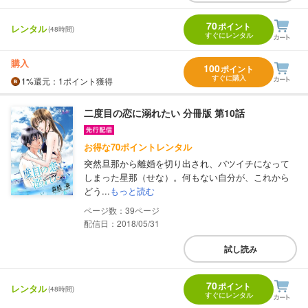
70
ポイント
レンタル
(48時間)
すぐにレンタル
購入
100
ポイント
すぐに購入
1%
還元
：1ポイント獲得
二度目の恋に溺れたい 分冊版 第10話
お得な70ポイントレンタル
突然旦那から離婚を切り出され、バツイチになって
しまった星那（せな）。何もない自分が、これから
どう...
もっと読む
39
配信日：2018/05/31
試し読み
70
ポイント
レンタル
(48時間)
すぐにレンタル