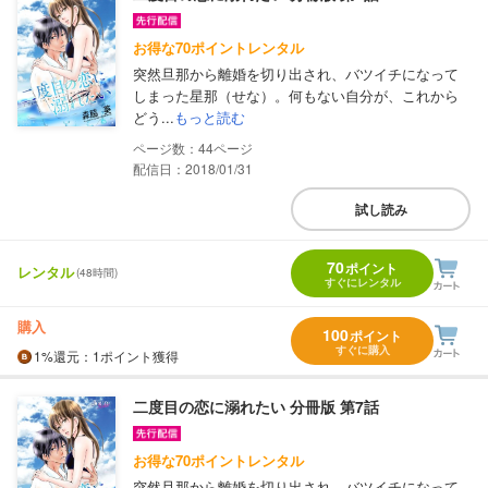
お得な70ポイントレンタル
突然旦那から離婚を切り出され、バツイチになって
しまった星那（せな）。何もない自分が、これから
どう...
もっと読む
44
配信日：2018/01/31
試し読み
70
ポイント
レンタル
(48時間)
すぐにレンタル
購入
100
ポイント
すぐに購入
1%
還元
：1ポイント獲得
二度目の恋に溺れたい 分冊版 第7話
お得な70ポイントレンタル
突然旦那から離婚を切り出され、バツイチになって