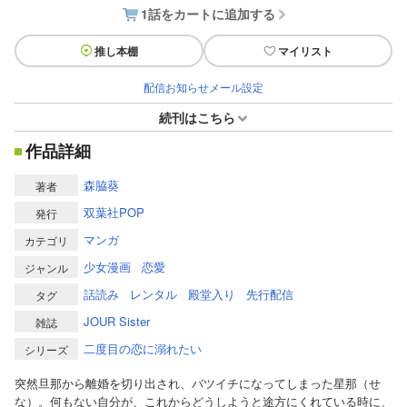
1話をカートに追加する
推し本棚
マイリスト
配信お知らせメール設定
続刊はこちら
作品詳細
森脇葵
著者
双葉社POP
発行
マンガ
カテゴリ
少女漫画
恋愛
ジャンル
話読み
レンタル
殿堂入り
先行配信
タグ
JOUR Sister
雑誌
二度目の恋に溺れたい
シリーズ
突然旦那から離婚を切り出され、バツイチになってしまった星那（せ
な）。何もない自分が、これからどうしようと途方にくれている時に、