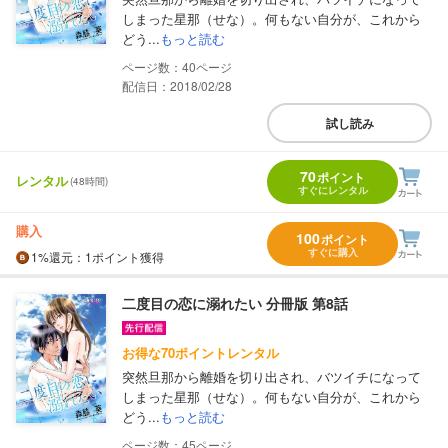
しまった星那（せな）。何もない自分が、これから
どう...
もっと読む
40
配信日：2018/02/28
試し読み
70
ポイント
レンタル
(48時間)
すぐにレンタル
購入
100
ポイント
すぐに購入
1%
還元
：1ポイント獲得
二度目の恋に溺れたい 分冊版 第8話
お得な70ポイントレンタル
突然旦那から離婚を切り出され、バツイチになって
しまった星那（せな）。何もない自分が、これから
どう...
もっと読む
45