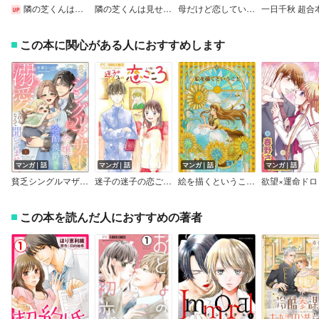
隣の芝くんは見せてくれない 分冊版
隣の芝くんは見せてくれない
母だけど恋していいかな？～年下上司に求婚されました～
一日千秋 超合
この本に関心がある人におすすめします
マンガ｜話
マンガ｜話
マンガ｜話
マンガ｜話
貧乏シングルマザー令嬢でしたが、冷酷侯爵様に溺愛されるなんて聞いてません！（分冊版）
迷子の迷子の恋ごころ【マイクロ】
絵を描くということ（～Colorful～）
この本を読んだ人におすすめの著者