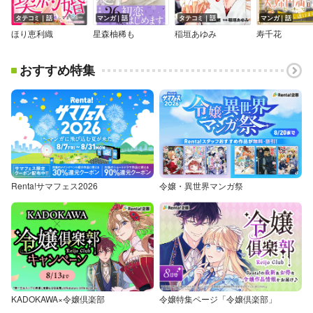
タテコミ｜話
マンガ｜話
タテコミ｜話
マンガ｜話
ほり恵利織
星森柚稀も
稲垣あゆみ
寿千花
おすすめ特集
Renta!サマフェス2026
令嬢・異世界マンガ祭
KADOKAWA×令嬢倶楽部
令嬢特集ページ「令嬢倶楽部」