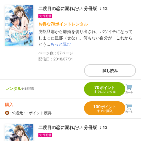
二度目の恋に溺れたい 分冊版 ：12
お得な70ポイントレンタル
突然旦那から離婚を切り出され、バツイチになって
しまった星那（せな）。何もない自分が、これから
どう...
もっと読む
37
配信日：2018/07/31
試し読み
70
ポイント
レンタル
(48時間)
すぐにレンタル
購入
100
ポイント
すぐに購入
1%
還元
：1ポイント獲得
二度目の恋に溺れたい 分冊版 ：13