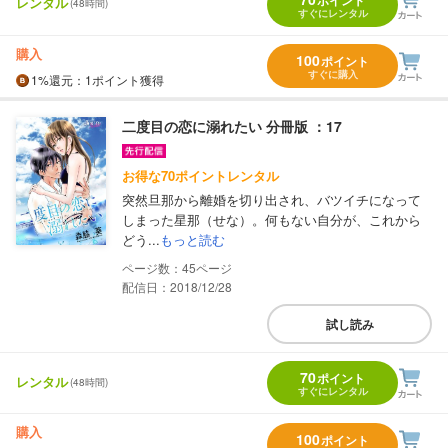
レンタル
(48時間)
すぐにレンタル
購入
100
ポイント
すぐに購入
1%
還元
：1ポイント獲得
二度目の恋に溺れたい 分冊版 ：17
お得な70ポイントレンタル
突然旦那から離婚を切り出され、バツイチになって
しまった星那（せな）。何もない自分が、これから
どう...
もっと読む
45
配信日：2018/12/28
試し読み
70
ポイント
レンタル
(48時間)
すぐにレンタル
購入
100
ポイント