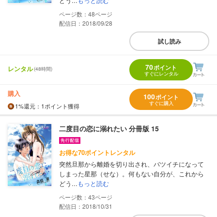
どう...
もっと読む
48
配信日：2018/09/28
試し読み
70
ポイント
レンタル
(48時間)
すぐにレンタル
購入
100
ポイント
すぐに購入
1%
還元
：1ポイント獲得
二度目の恋に溺れたい 分冊版 15
お得な70ポイントレンタル
突然旦那から離婚を切り出され、バツイチになって
しまった星那（せな）。何もない自分が、これから
どう...
もっと読む
43
配信日：2018/10/31