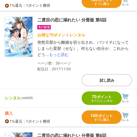
すぐに購入
1%
還元
：1ポイント獲得
二度目の恋に溺れたい 分冊版 第5話
お得な70ポイントレンタル
突然旦那から離婚を切り出され、バツイチになって
しまった星那（せな）。何もない自分が、これから
どう...
もっと読む
30
配信日：2017/11/30
試し読み
70
ポイント
レンタル
(48時間)
すぐにレンタル
購入
100
ポイント
すぐに購入
1%
還元
：1ポイント獲得
二度目の恋に溺れたい 分冊版 第6話