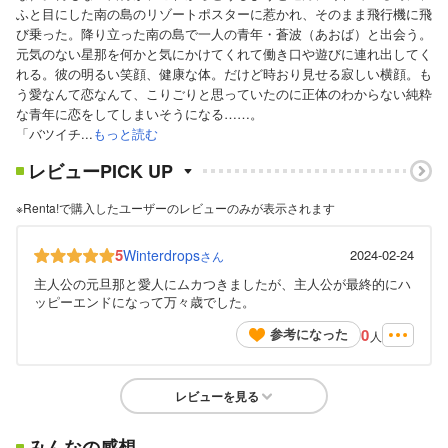
ふと目にした南の島のリゾートポスターに惹かれ、そのまま飛行機に飛
び乗った。降り立った南の島で一人の青年・蒼波（あおば）と出会う。
元気のない星那を何かと気にかけてくれて働き口や遊びに連れ出してく
れる。彼の明るい笑顔、健康な体。だけど時おり見せる寂しい横顔。も
う愛なんて恋なんて、こりごりと思っていたのに正体のわからない純粋
な青年に恋をしてしまいそうになる……。
「バツイチ...
もっと読む
レビューPICK UP
※Renta!で購入したユーザーのレビューのみが表示されます
5
Winterdrops
2024-02-24
さん
主人公の元旦那と愛人にムカつきましたが、主人公が最終的にハ
ッピーエンドになって万々歳でした。
0
参考になった
人
レビューを見る
みんなの感想