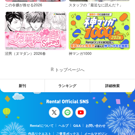
この令嬢が推せる2026
スタッフの「最近なに読んだ？」
沼男（ヌマダン）2026春
神マンガ1000
トップページへ
新刊
ランキング
詳細検索
Renta!について
ヘルプ
Q&A
お問い合わせ
作品リクエスト
ご意見ボックス
メールマガジン