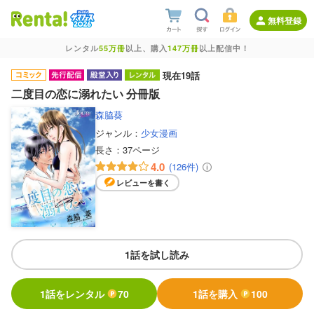
無料登録
レンタル
55万冊
以上、購入
147万冊
以上配信中！
現在19話
二度目の恋に溺れたい 分冊版
森脇葵
ジャンル：
少女漫画
長さ：
37ページ
4.0
(126件)
レビューを書く
1話を試し読み
1話をレンタル
70
1話を購入
100