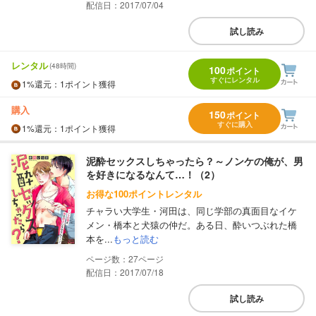
配信日：2017/07/04
試し読み
レンタル
(48時間)
100
ポイント
すぐにレンタル
1%
還元
：1ポイント獲得
購入
150
ポイント
すぐに購入
1%
還元
：1ポイント獲得
泥酔セックスしちゃったら？～ノンケの俺が、男
を好きになるなんて…！（2）
お得な100ポイントレンタル
チャラい大学生・河田は、同じ学部の真面目なイケ
メン・橋本と犬猿の仲だ。ある日、酔いつぶれた橋
本を...
もっと読む
27
配信日：2017/07/18
試し読み