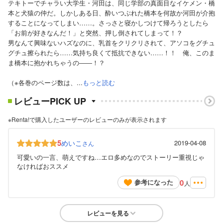
テキトーでチャラい大学生・河田は、同じ学部の真面目なイケメン・橋
本と犬猿の仲だ。しかしある日、酔いつぶれた橋本を何故か河田が介抱
することになってしまい……。さっさと寝かしつけて帰ろうとしたら
「お前が好きなんだ！」と突然、押し倒されてしまって！？
男なんて興味ないハズなのに、乳首をクリクリされて、アソコをグチュ
グチュ擦られたら……気持ち良くて抵抗できない……！！ 俺、このま
ま橋本に抱かれちゃうの――！？
（※各巻のページ数は、...
もっと読む
レビューPICK UP
※Renta!で購入したユーザーのレビューのみが表示されます
5
めいこ
2019-04-08
さん
可愛いの一言、萌えですね…エロ多めなのでストーリー重視じゃ
なければおススメ
0
参考になった
人
レビューを見る