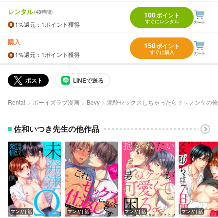
レンタル
(48時間)
100
ポイント
すぐにレンタル
1%
還元
：1ポイント獲得
購入
150
ポイント
すぐに購入
1%
還元
：1ポイント獲得
ポスト
LINEで送る
Renta!
ボーイズラブ漫画
Bevy
泥酔セックスしちゃったら？～ノンケの俺
佐和いつき先生の他作品
マンガ｜話
マンガ｜話
マンガ｜話
マンガ｜話