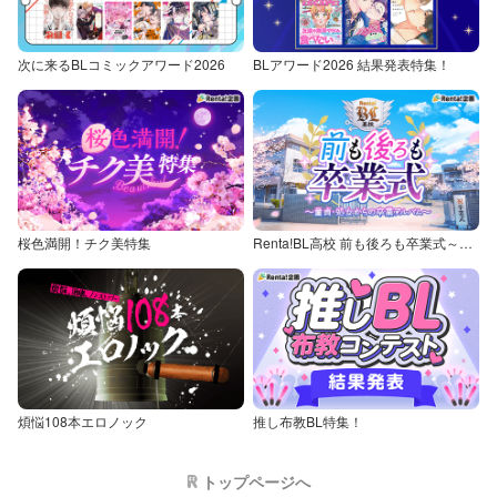
次に来るBLコミックアワード2026
BLアワード2026 結果発表特集！
桜色満開！チク美特集
Renta!BL高校 前も後ろも卒業式～童貞・処女からの卒業アルバム～
煩悩108本エロノック
推し布教BL特集！
トップページへ