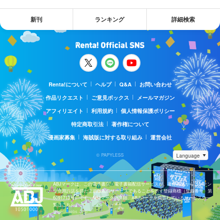
新刊
ランキング
詳細検索
Renta!について
ヘルプ
Q&A
お問い合わせ
作品リクエスト
ご意見ボックス
メールマガジン
アフィリエイト
利用規約
個人情報保護ポリシー
特定商取引法
著作権について
漫画家募集
海賊版に対する取り組み
運営会社
© PAPYLESS
ABJマークは、この電子書店・電子書籍配信サービスが、著作権者からコンテン
ツ使用許諾を得た正規版配信サービスであることを示す登録商標（登録番号 第
6091713号）です。ABJマークの詳細、ABJマークを掲示しているサービスの一
覧はこちら。
https://aebs.or.jp