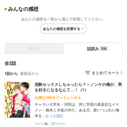
みんなの感想
あなたの感想を一覧から選んで投票してください。
あなたの感想を投票する
巻読み
話読み
全2話
まとめてカート
1話から
最新話から
泥酔セックスしちゃったら？～ノンケの俺が、男
を好きになるなんて…！（1）
お得な100ポイントレンタル
チャラい大学生・河田は、同じ学部の真面目なイケ
メン・橋本と犬猿の仲だ。ある日、酔いつぶれた橋
本を...
もっと読む
27