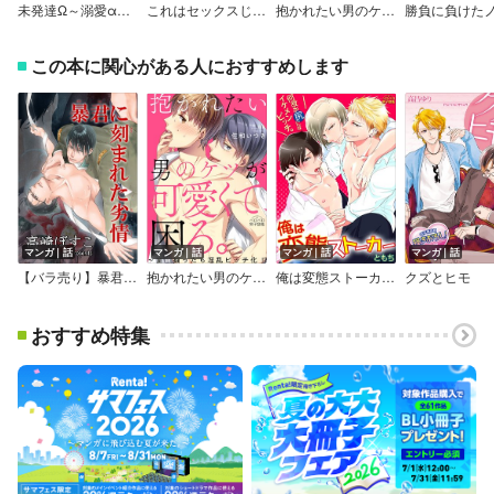
未発達Ω～溺愛αと、はじめての発情～
これはセックスじゃなくて仕返しです～ギャル男の尻にメスイキ制裁！
抱かれたい男のケツが可愛くて、困る。～童貞掘ったら淫乱ビッチ化！？
この本に関心がある人におすすめします
マンガ｜話
マンガ｜話
マンガ｜話
マンガ｜話
【バラ売り】暴君に刻まれた劣情
抱かれたい男のケツが可愛くて、困る。～童貞掘ったら淫乱ビッチ化！？
俺は変態ストーカー。何故か尻にはイケメンビッチ。
クズとヒモ
おすすめ特集