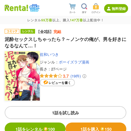
無料登録
レンタル
55万冊
以上、購入
147万冊
以上配信中！
【
全2話
】
完結
泥酔セックスしちゃったら？～ノンケの俺が、男を好きに
なるなんて…！
佐和いつき
ジャンル：
ボーイズラブ漫画
長さ：
27ページ
3.7
(19件)
レビューを書く
1話を試し読み
1話をレンタル
100
1話を購入
150