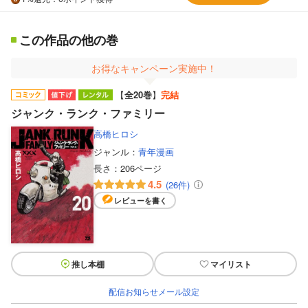
この作品の他の巻
お得なキャンペーン実施中！
【
全20巻
】
完結
ジャンク・ランク・ファミリー
高橋ヒロシ
ジャンル：
青年漫画
長さ：
206ページ
4.5
(26件)
レビューを書く
推し本棚
マイリスト
配信お知らせメール設定