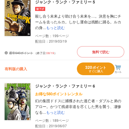
ジャンク・ランク・ファミリー 5
殺し合う未来より助け合う未来を…。決意を胸にチ
ームを去ったルカ。しかし運命は残酷に踊る。ルカ
の身...
もっと読む
199
配信日：2019/03/19
無料で読む
通常640ポイント
（終了日:
08/19
）
320
ポイント
有料版の購入
すぐに購入
ジャンク・ランク・ファミリー 6
お得な580ポイントレンタル
幻の集団ドドスに捕獲された逃亡者・ダブルと弟の
アロー。かつて残虐非道を尽くした男を襲う、凄惨
なる...
もっと読む
189
配信日：2019/06/07