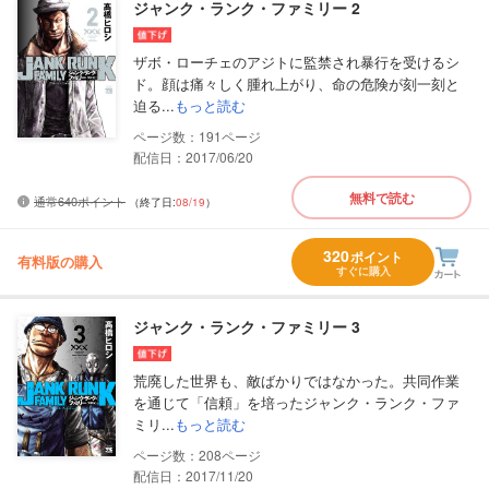
ジャンク・ランク・ファミリー 2
ザボ・ローチェのアジトに監禁され暴行を受けるシ
ド。顔は痛々しく腫れ上がり、命の危険が刻一刻と
迫る...
もっと読む
191
配信日：2017/06/20
無料で読む
通常640ポイント
（終了日:
08/19
）
320
ポイント
有料版の購入
すぐに購入
ジャンク・ランク・ファミリー 3
荒廃した世界も、敵ばかりではなかった。共同作業
を通じて「信頼」を培ったジャンク・ランク・ファ
ミリ...
もっと読む
208
配信日：2017/11/20