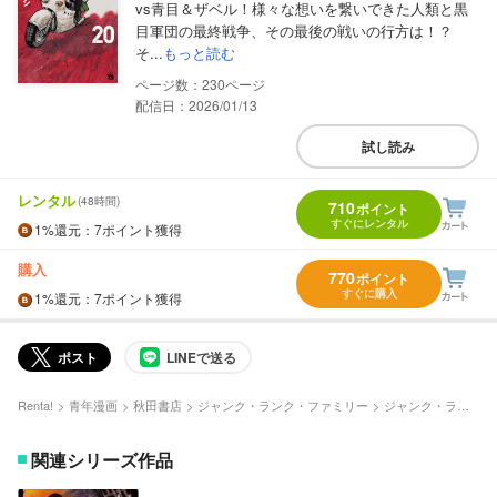
vs青目＆ザベル！様々な想いを繋いできた人類と黒
目軍団の最終戦争、その最後の戦いの行方は！？
そ...
もっと読む
230
配信日：2026/01/13
試し読み
レンタル
(48時間)
710
ポイント
すぐにレンタル
1%
還元
：7ポイント獲得
購入
770
ポイント
すぐに購入
1%
還元
：7ポイント獲得
ポスト
LINEで送る
Renta!
青年漫画
秋田書店
ジャンク・ランク・ファミリー
ジャンク・ランク・ファミリー 16
関連シリーズ作品