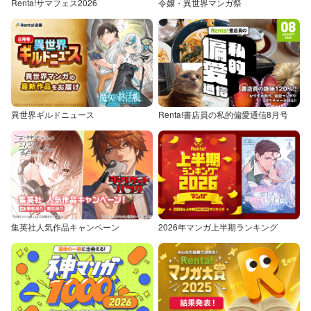
Renta!サマフェス2026
令嬢・異世界マンガ祭
異世界ギルドニュース
Renta!書店員の私的偏愛通信8月号
集英社人気作品キャンペーン
2026年マンガ上半期ランキング