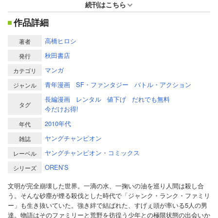
続刊はこちら
作品詳細
高橋ヒロシ
著者
秋田書店
発行
マンガ
カテゴリ
青年漫画
SF・ファンタジー
バトル・アクション
ジャンル
長編漫画
レンタル
値下げ
だれでも無料
タグ
今だけお得!
2010年代
年代
ヤングチャンピオン
雑誌
ヤングチャンピオン・コミックス
レーベル
OREN’S
シリーズ
文明が完全崩壊した世界。一滴の水、一掬いの油を巡り人間は殺し合
う。そんな砂塵が煙る殺伐とした時代で「ジャンク・ランク・ファミリ
ー」も生き抜いていた。強き絆で結ばれた、すげぇ頭が率いる5人の男
達。物語はそのファミリーと荒野を彷徨う少年との極限状態の出会いか