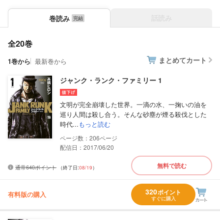
話読み
巻読み
全20巻
まとめてカート
1巻から
最新巻から
ジャンク・ランク・ファミリー 1
文明が完全崩壊した世界。一滴の水、一掬いの油を
巡り人間は殺し合う。そんな砂塵が煙る殺伐とした
時代...
もっと読む
206
配信日：2017/06/20
無料で読む
通常640ポイント
（終了日:
08/19
）
320
ポイント
有料版の購入
すぐに購入