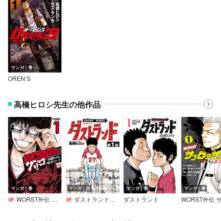
マンガ｜巻
OREN’S
高橋ヒロシ先生の他作品
マンガ｜巻
マンガ｜話
マンガ｜巻
マンガ｜巻
WORST外伝 グリコ
ダストランド（話売り）
ダストランド