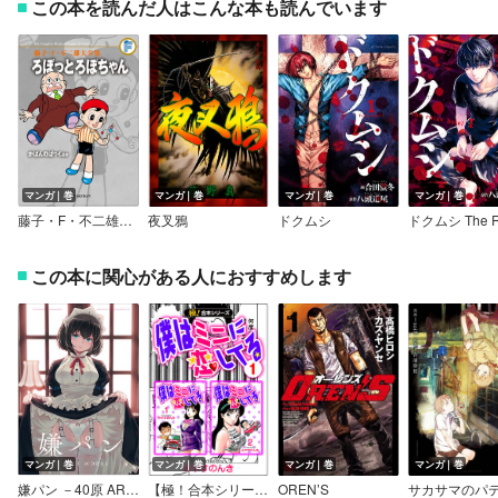
この本を読んだ人はこんな本も読んでいます
マンガ｜巻
マンガ｜巻
マンガ｜巻
マンガ｜巻
藤子・F・不二雄大全集 ろぼっとろぼちゃん／かばんのぱっくほか
夜叉鴉
ドクムシ
この本に関心がある人におすすめします
マンガ｜巻
マンガ｜巻
マンガ｜巻
マンガ｜巻
嫌パン －40原 ART WORKS－
【極！合本シリーズ】僕はミニに恋してる
OREN’S