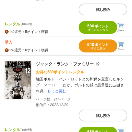
試し読み
レンタル
(48時間)
580
ポイント
すぐにレンタル
1%
還元
：5ポイント獲得
購入
640
ポイント
すぐに購入
1%
還元
：6ポイント獲得
ジャンク・ランク・ファミリー 12
お得な580ポイントレンタル
強国ボルド・ハン・ロッドとの和解を宣言したキン
グ・マーロ！ だが、ボルドの城は黒目達に占拠さ
れ炎...
もっと読む
214
配信日：2022/12/20
試し読み
レンタル
(48時間)
580
ポイント