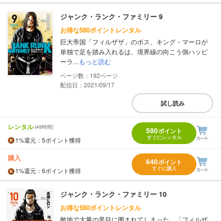
ジャンク・ランク・ファミリー 9
お得な580ポイントレンタル
巨大帝国「フィルザザ」のボス、キング・マーロが
単独で足を踏み入れるは、境界線の向こう側ハッピ
ーラ...
もっと読む
192
配信日：2021/09/17
試し読み
レンタル
(48時間)
580
ポイント
すぐにレンタル
1%
還元
：5ポイント獲得
購入
640
ポイント
すぐに購入
1%
還元
：6ポイント獲得
ジャンク・ランク・ファミリー 10
お得な580ポイントレンタル
敵地で大量の黒目に囲まれてしまった、「フィルザ