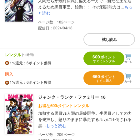
人間たちが最終決戦に備える一方で…新たな王を迎
えるため黒目軍団、始動！！ その戦闘能力は...
もっ
と読む
182
配信日：2024/04/18
試し読み
レンタル
(48時間)
600
ポイント
すぐにレンタル
1%
還元
：6ポイント獲得
購入
660
ポイント
すぐに購入
1%
還元
：6ポイント獲得
ジャンク・ランク・ファミリー 16
お得な600ポイントレンタル
加熱する黒目vs人類の最終闘争。半黒目としての力
を発揮し、怒りのままに暴走するルカに圧倒される
黒...
もっと読む
206