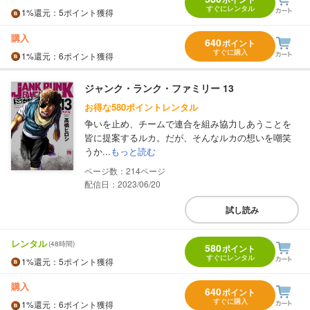
すぐにレンタル
1%
還元
：5ポイント獲得
購入
640
ポイント
すぐに購入
1%
還元
：6ポイント獲得
ジャンク・ランク・ファミリー 13
お得な580ポイントレンタル
争いを止め、チームで連合を組み協力しあうことを
皆に提案するルカ。だが、そんなルカの想いを嘲笑
うか...
もっと読む
214
配信日：2023/06/20
試し読み
レンタル
(48時間)
580
ポイント
すぐにレンタル
1%
還元
：5ポイント獲得
購入
640
ポイント
すぐに購入
1%
還元
：6ポイント獲得