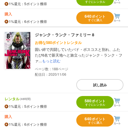
すぐにレンタル
1%
還元
：5ポイント獲得
購入
640
ポイント
すぐに購入
1%
還元
：6ポイント獲得
ジャンク・ランク・ファミリー 8
お得な580ポイントレンタル
固い絆で共闘していたバド・ボスコスと別れ、ふた
たび6名で新天地へと旅立ったジャンク・ランク・フ
ァ...
もっと読む
188
配信日：2020/11/06
試し読み
レンタル
(48時間)
580
ポイント
すぐにレンタル
1%
還元
：5ポイント獲得
購入
640
ポイント
すぐに購入
1%
還元
：6ポイント獲得