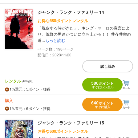
ジャンク・ランク・ファミリー 14
お得な580ポイントレンタル
「脱皮する時がきた」。キング・マーロの宣言によ
り、荒野の男達がついに立ち上がる！！ 共存共栄の
道...
もっと読む
198
配信日：2023/11/20
試し読み
レンタル
(48時間)
580
ポイント
すぐにレンタル
1%
還元
：5ポイント獲得
購入
640
ポイント
すぐに購入
1%
還元
：6ポイント獲得
ジャンク・ランク・ファミリー 15
お得な600ポイントレンタル