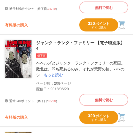
無料で読む
通常640ポイント
（終了日:
08/19
）
320
ポイント
有料版の購入
すぐに購入
ジャンク・ランク・ファミリー 【電子特別版】
4
ベベルズとジャンク・ランク・ファミリーの死闘。
敗北は、即ち死あるのみ。それが荒野の掟。×××の
シ...
もっと読む
208
配信日：2018/06/20
無料で読む
通常640ポイント
（終了日:
08/19
）
320
ポイント
有料版の購入
すぐに購入