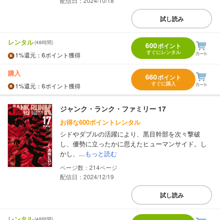
配信日：2024/10/18
試し読み
レンタル
(48時間)
600
ポイント
すぐにレンタル
1%
還元
：6ポイント獲得
購入
660
ポイント
すぐに購入
1%
還元
：6ポイント獲得
ジャンク・ランク・ファミリー 17
お得な600ポイントレンタル
シドやダブルの活躍により、黒目幹部を次々撃破
し、優勢に立ったかに思えたヒューマンサイド。し
かし、...
もっと読む
214
配信日：2024/12/19
試し読み
レンタル
(48時間)