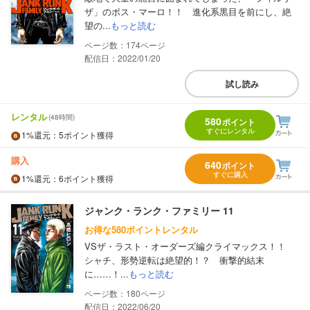
ザ」のボス・マーロ！！ 進化系黒目を前にし、絶
望の...
もっと読む
174
配信日：2022/01/20
試し読み
レンタル
(48時間)
580
ポイント
すぐにレンタル
1%
還元
：5ポイント獲得
購入
640
ポイント
すぐに購入
1%
還元
：6ポイント獲得
ジャンク・ランク・ファミリー 11
お得な580ポイントレンタル
VSザ・ラスト・オーダーズ編クライマックス！！
シャチ、形勢逆転は絶望的！？ 衝撃的結末
に……！...
もっと読む
180
配信日：2022/06/20