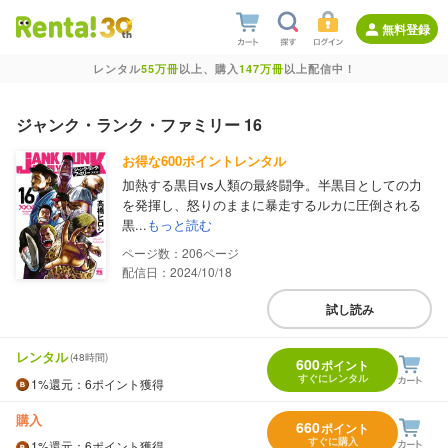
無料登録
レンタル
55万冊
以上、購入
147万冊
以上配信中！
ジャンク・ランク・ファミリー 16
お得な600ポイントレンタル
加熱する黒目vs人類の最終闘争。半黒目としての力
を発揮し、怒りのままに暴走するルカに圧倒される
黒...
もっと読む
206
配信日：2024/10/18
試し読み
レンタル
(48時間)
600
ポイント
すぐにレンタル
1%
還元
：6ポイント獲得
購入
660
ポイント
すぐに購入
1%
還元
：6ポイント獲得