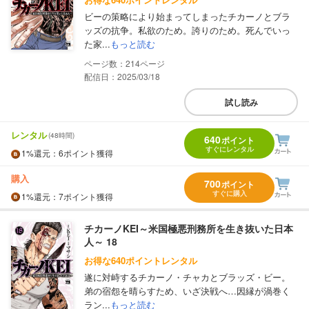
ビーの策略により始まってしまったチカーノとブラ
ッズの抗争。私欲のため。誇りのため。死んでいっ
た家...
もっと読む
214
配信日：2025/03/18
試し読み
レンタル
(48時間)
640
ポイント
すぐにレンタル
1%
還元
：6ポイント獲得
購入
700
ポイント
すぐに購入
1%
還元
：7ポイント獲得
チカーノKEI～米国極悪刑務所を生き抜いた日本
人～ 18
お得な640ポイントレンタル
遂に対峙するチカーノ・チャカとブラッズ・ビー。
弟の宿怨を晴らすため、いざ決戦へ…因縁が渦巻く
ラン...
もっと読む