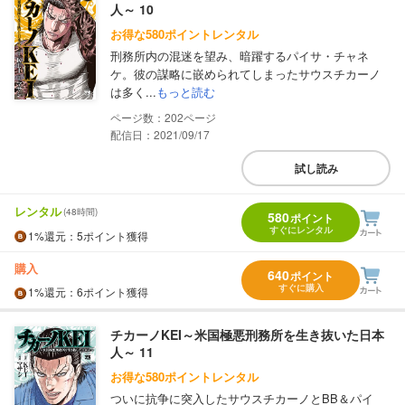
人～ 10
お得な580ポイントレンタル
刑務所内の混迷を望み、暗躍するパイサ・チャネ
ケ。彼の謀略に嵌められてしまったサウスチカーノ
は多く...
もっと読む
202
配信日：2021/09/17
試し読み
レンタル
(48時間)
580
ポイント
すぐにレンタル
1%
還元
：5ポイント獲得
購入
640
ポイント
すぐに購入
1%
還元
：6ポイント獲得
チカーノKEI～米国極悪刑務所を生き抜いた日本
人～ 11
お得な580ポイントレンタル
ついに抗争に突入したサウスチカーノとBB＆パイ