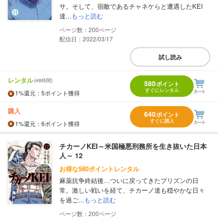
サ。そして、宿敵であるチャネケらと遭遇したKEI
達...
もっと読む
200
配信日：2022/03/17
試し読み
レンタル
(48時間)
580
ポイント
すぐにレンタル
1%
還元
：5ポイント獲得
購入
640
ポイント
すぐに購入
1%
還元
：6ポイント獲得
チカーノKEI～米国極悪刑務所を生き抜いた日本
人～ 12
お得な580ポイントレンタル
麻薬抗争終結後…ついに戻ってきたプリズンの日
常。激しい戦いを経て、チカーノ達も穏やかな日々
を過ご...
もっと読む
200