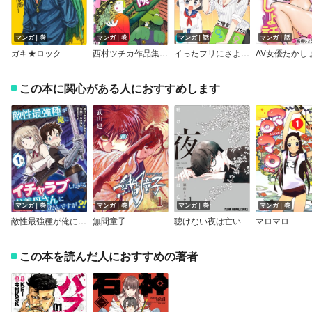
マンガ｜巻
マンガ｜巻
マンガ｜話
マンガ｜話
ガキ★ロック
西村ツチカ作品集 なかよし団の冒険
イったフリにさよなら！？～性のお悩み相談室～
この本に関心がある人におすすめします
マンガ｜巻
マンガ｜巻
マンガ｜巻
マンガ｜巻
敵性最強種が俺にイチャラブしたがるお義母さんになったんですが？！ モバMAN DIGITAL COMICS
無間童子
聴けない夜は亡い
マロマロ
この本を読んだ人におすすめの著者