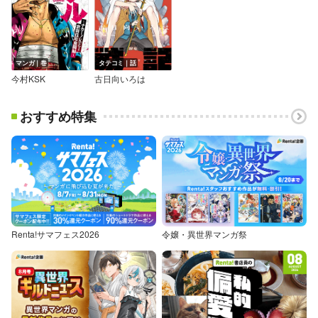
マンガ｜巻
タテコミ｜話
今村KSK
古日向いろは
おすすめ特集
Renta!サマフェス2026
令嬢・異世界マンガ祭