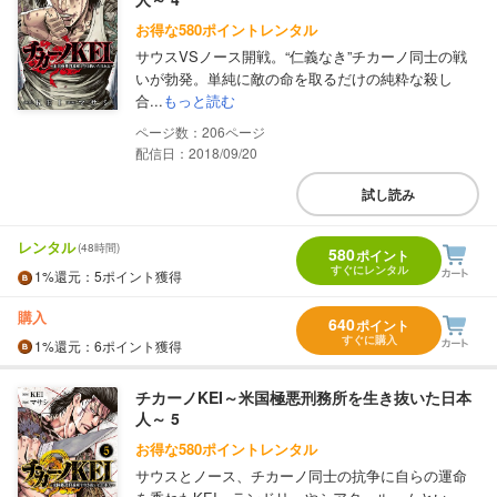
お得な580ポイントレンタル
サウスVSノース開戦。“仁義なき”チカーノ同士の戦
いが勃発。単純に敵の命を取るだけの純粋な殺し
合...
もっと読む
206
配信日：2018/09/20
試し読み
レンタル
(48時間)
580
ポイント
すぐにレンタル
1%
還元
：5ポイント獲得
購入
640
ポイント
すぐに購入
1%
還元
：6ポイント獲得
チカーノKEI～米国極悪刑務所を生き抜いた日本
人～ 5
お得な580ポイントレンタル
サウスとノース、チカーノ同士の抗争に自らの運命