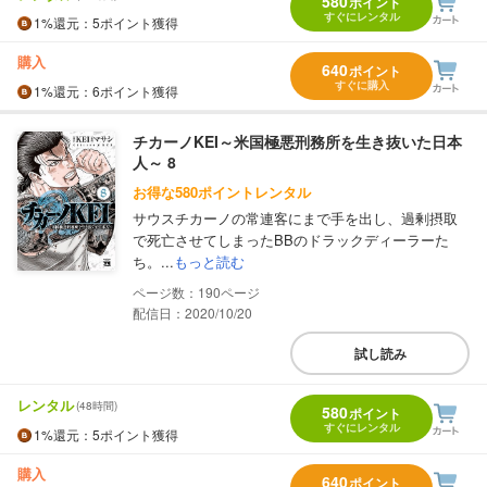
580
ポイント
すぐにレンタル
1%
還元
：5ポイント獲得
購入
640
ポイント
すぐに購入
1%
還元
：6ポイント獲得
チカーノKEI～米国極悪刑務所を生き抜いた日本
人～ 8
お得な580ポイントレンタル
サウスチカーノの常連客にまで手を出し、過剰摂取
で死亡させてしまったBBのドラックディーラーた
ち。...
もっと読む
190
配信日：2020/10/20
試し読み
レンタル
(48時間)
580
ポイント
すぐにレンタル
1%
還元
：5ポイント獲得
購入
640
ポイント