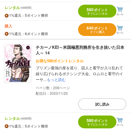
レンタル
(48時間)
580
ポイント
すぐにレンタル
1%
還元
：5ポイント獲得
購入
640
ポイント
すぐに購入
1%
還元
：6ポイント獲得
チカーノKEI～米国極悪刑務所を生き抜いた日本
人～ 14
お得な580ポイントレンタル
プリズン最強の座を巡り、囚人と看守が入り乱れて
繰り広げられるボクシング大会。ロムロと看守のイ
ーサ...
もっと読む
206
配信日：2023/11/20
試し読み
レンタル
(48時間)
580
ポイント
すぐにレンタル
1%
還元
：5ポイント獲得