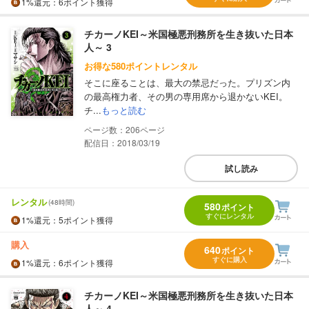
1%
還元
：6ポイント獲得
チカーノKEI～米国極悪刑務所を生き抜いた日本
人～ 3
お得な580ポイントレンタル
そこに座ることは、最大の禁忌だった。プリズン内
の最高権力者、その男の専用席から退かないKEI。
チ...
もっと読む
206
配信日：2018/03/19
試し読み
レンタル
(48時間)
580
ポイント
すぐにレンタル
1%
還元
：5ポイント獲得
購入
640
ポイント
すぐに購入
1%
還元
：6ポイント獲得
チカーノKEI～米国極悪刑務所を生き抜いた日本
人～ 4