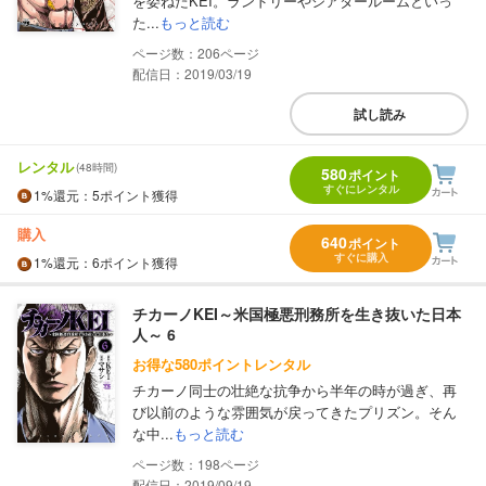
を委ねたKEI。ランドリーやシアタールームといっ
た...
もっと読む
206
配信日：2019/03/19
試し読み
レンタル
(48時間)
580
ポイント
すぐにレンタル
1%
還元
：5ポイント獲得
購入
640
ポイント
すぐに購入
1%
還元
：6ポイント獲得
チカーノKEI～米国極悪刑務所を生き抜いた日本
人～ 6
お得な580ポイントレンタル
チカーノ同士の壮絶な抗争から半年の時が過ぎ、再
び以前のような雰囲気が戻ってきたプリズン。そん
な中...
もっと読む
198
配信日：2019/09/19