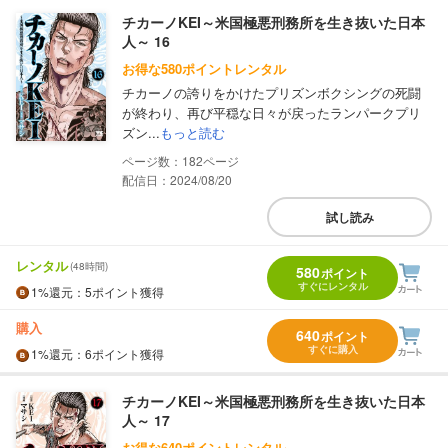
チカーノKEI～米国極悪刑務所を生き抜いた日本
人～ 16
お得な580ポイントレンタル
チカーノの誇りをかけたプリズンボクシングの死闘
が終わり、再び平穏な日々が戻ったランパークプリ
ズン...
もっと読む
182
配信日：2024/08/20
試し読み
レンタル
(48時間)
580
ポイント
すぐにレンタル
1%
還元
：5ポイント獲得
購入
640
ポイント
すぐに購入
1%
還元
：6ポイント獲得
チカーノKEI～米国極悪刑務所を生き抜いた日本
人～ 17
お得な640ポイントレンタル