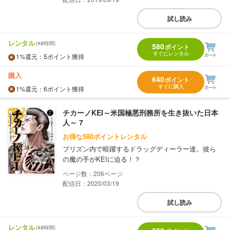
試し読み
レンタル
(48時間)
580
ポイント
すぐにレンタル
1%
還元
：5ポイント獲得
購入
640
ポイント
すぐに購入
1%
還元
：6ポイント獲得
チカーノKEI～米国極悪刑務所を生き抜いた日本
人～ 7
お得な580ポイントレンタル
プリズン内で暗躍するドラッグディーラー達。彼ら
の魔の手がKEIに迫る！？
206
配信日：2020/03/19
試し読み
レンタル
(48時間)