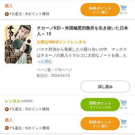
購入
640
ポイント
すぐに購入
1%
還元
：6ポイント獲得
チカーノKEI～米国極悪刑務所を生き抜いた日本
人～ 15
お得な580ポイントレンタル
バスケ対決から発展した小競り合いの中、マックス
はチカーノの新入りマルコに大切なノートを踏...
も
っと読む
174
配信日：2024/04/18
試し読み
レンタル
(48時間)
580
ポイント
すぐにレンタル
1%
還元
：5ポイント獲得
購入
640
ポイント
すぐに購入
1%
還元
：6ポイント獲得