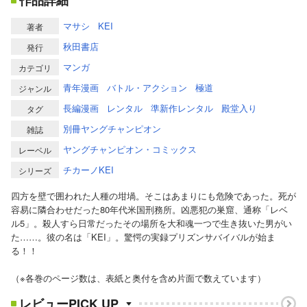
作品詳細
マサシ
KEI
著者
秋田書店
発行
マンガ
カテゴリ
青年漫画
バトル・アクション
極道
ジャンル
長編漫画
レンタル
準新作レンタル
殿堂入り
タグ
別冊ヤングチャンピオン
雑誌
ヤングチャンピオン・コミックス
レーベル
チカーノKEI
シリーズ
四方を壁で囲われた人種の坩堝。そこはあまりにも危険であった。死が
容易に隣合わせだった80年代米国刑務所。凶悪犯の巣窟、通称「レベ
ル5」。殺人すら日常だったその場所を大和魂一つで生き抜いた男がい
た……。彼の名は「KEI」。驚愕の実録プリズンサバイバルが始ま
る！！
（※各巻のページ数は、表紙と奥付を含め片面で数えています）
レビューPICK UP