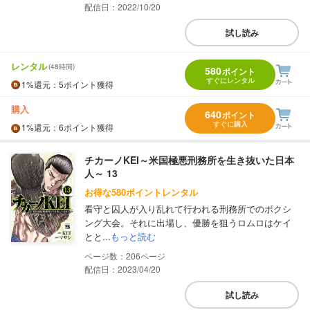
配信日：2022/10/20
試し読み
レンタル
(48時間)
580
ポイント
すぐにレンタル
1%
還元
：5ポイント獲得
購入
640
ポイント
すぐに購入
1%
還元
：6ポイント獲得
チカーノKEI～米国極悪刑務所を生き抜いた日本
人～ 13
お得な580ポイントレンタル
看守と囚人が入り乱れて行われる刑務所でのボクシ
ング大会。それに出場し、優勝を狙うロムロはケイ
とと...
もっと読む
206
配信日：2023/04/20
試し読み