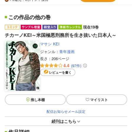
この作品の他の巻
現在19巻
チカーノKEI～米国極悪刑務所を生き抜いた日本人～
マサシ
KEI
ジャンル：
青年漫画
長さ：
206ページ
4.4
(97件)
レビューを書く
推し本棚
マイリスト
配信お知らせメール設定
続刊はこちら