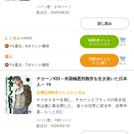
214
配信日：2025/08/20
試し読み
レンタル
(48時間)
640
ポイント
すぐにレンタル
1%
還元
：6ポイント獲得
購入
700
ポイント
すぐに購入
1%
還元
：7ポイント獲得
チカーノKEI～米国極悪刑務所を生き抜いた日本
人～ 19
お得な650ポイントレンタル
ケイがスターを倒し、チカーノとブラッズの長き抗
争は遂に幕を閉じた。 各々が日常に戻る中、抗争中
姿...
もっと読む
182
配信日：2026/02/19