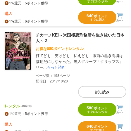
すぐにレンタル
1%
還元
：5ポイント獲得
購入
640
ポイント
すぐに購入
1%
還元
：6ポイント獲得
チカーノKEI～米国極悪刑務所を生き抜いた日本
人～ 2
お得な580ポイントレンタル
打てども、突けども、払えども、眼前の黒き肉塊は
微動だにしなかった。黒人グループ「クリップス」
リー...
もっと読む
198
配信日：2017/10/20
試し読み
レンタル
(48時間)
580
ポイント
すぐにレンタル
1%
還元
：5ポイント獲得
購入
640
ポイント
すぐに購入