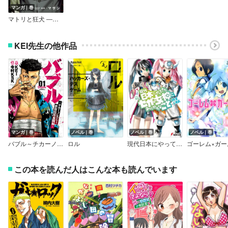
マンガ｜巻
マトリと狂犬 ―路地裏の男達―
KEI先生の他作品
マンガ｜巻
ノベル｜巻
ノベル｜巻
ノベル｜巻
バブル～チカーノKEI歌舞伎町血闘編～
ロル
現代日本にやってきたセガの女神にありがちなこと
ゴーレム×ガー
この本を読んだ人はこんな本も読んでいます