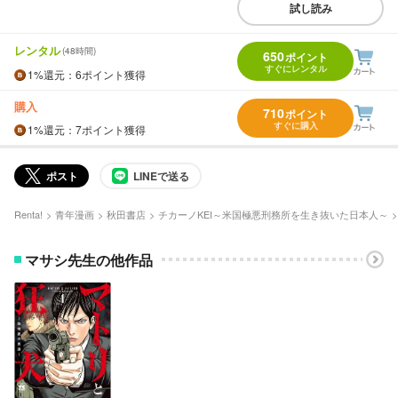
試し読み
レンタル
(48時間)
650
ポイント
すぐにレンタル
1%
還元
：6ポイント獲得
購入
710
ポイント
すぐに購入
1%
還元
：7ポイント獲得
ポスト
LINEで送る
Renta!
青年漫画
秋田書店
チカーノKEI～米国極悪刑務所を生き抜いた日本人～
マサシ先生の他作品