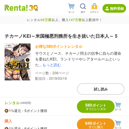
無料登録
レンタル
55万冊
以上、購入
147万冊
以上配信中！
チカーノKEI～米国極悪刑務所を生き抜いた日本人～ 5
お得な580ポイントレンタル
サウスとノース、チカーノ同士の抗争に自らの運命
を委ねたKEI。ランドリーやシアタールームといっ
た...
もっと読む
206
配信日：2019/03/19
試し読み
レンタル
(48時間)
580
ポイント
すぐにレンタル
1%
還元
：5ポイント獲得
購入
640
ポイント
すぐに購入
1%
還元
：6ポイント獲得