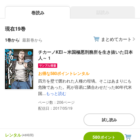
話読み
巻読み
現在19巻
まとめてカート
1巻から
最新巻から
チカーノKEI～米国極悪刑務所を生き抜いた日本
人～ 1
お得な580ポイントレンタル
四方を壁で囲われた人種の坩堝。そこはあまりにも
危険であった。死が容易に隣合わせだった80年代米
国...
もっと読む
206
配信日：2017/05/19
試し読み
レンタル
(48時間)
580
ポイント