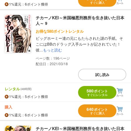
すぐに購入
1%
還元
：6ポイント獲得
チカーノKEI～米国極悪刑務所を生き抜いた日本
人～ 9
お得な580ポイントレンタル
ビッグホーミー達の元にもたらされた謎の手紙。そ
こにはBBのドラッグ入手ルートが記されていた！
彼...
もっと読む
196
配信日：2021/03/18
試し読み
レンタル
(48時間)
580
ポイント
すぐにレンタル
1%
還元
：5ポイント獲得
購入
640
ポイント
すぐに購入
1%
還元
：6ポイント獲得
チカーノKEI～米国極悪刑務所を生き抜いた日本