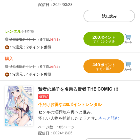
配信日：2024/03/28
試し読み
レンタル
(48時間)
200
ポイント
通常272ポイント
（終了日:
08/13
）
すぐにレンタル
1%
還元
：2ポイント獲得
購入
440
ポイント
通常680ポイント
（終了日:
08/13
）
すぐに購入
1%
還元
：4ポイント獲得
賢者の弟子を名乗る賢者 THE COMIC 13
今だけお得な200ポイントレンタル
センキの埋葬地を奥へと進み、
怪しい人物を捕縛したミラとサ...
もっと読む
185
配信日：2024/12/25