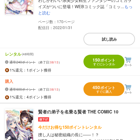
わしかわいい系美少女転生ファンタジーのコミカラ
イズがついに登場！WEBコミック誌「コミッ...
もっ
と読む
170
配信日：2022/01/31
試し読み
レンタル
(48時間)
150
ポイント
通常240ポイント
（終了日:
08/13
）
すぐにレンタル
1%
還元
：1ポイント獲得
購入
450
ポイント
通常600ポイント
（終了日:
08/13
）
すぐに購入
1%
還元
：4ポイント獲得
賢者の弟子を名乗る賢者 THE COMIC 10
今だけお得な150ポイントレンタル
捜し人は秘密組織の長に――！？