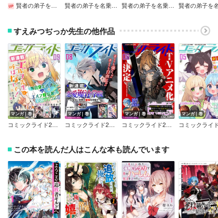
賢者の弟子を名乗る賢者【単話版】
賢者の弟子を名乗る賢者～マリアナの遠き日～
賢者の弟子を名乗る賢者外伝～ミラと素敵な召喚精霊たち～
すえみつぢっか先生の他作品
マンガ｜巻
マンガ｜巻
マンガ｜巻
マンガ｜巻
コミックライド2025年9月号
コミックライド2025年8月号
コミックライド2025年6月号
この本を読んだ人はこんな本も読んでいます