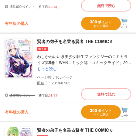
無料で読む
通常600ポイント
（終了日:
08/13
）
300
ポイント
有料版の購入
すぐに購入
賢者の弟子を名乗る賢者 THE COMIC 5
わしかわいい系美少女転生ファンタジーのコミカラ
イズ第5巻！WEBコミック誌「コミックライド」20...
もっと読む
165
配信日：2019/07/05
無料で読む
通常600ポイント
（終了日:
08/13
）
300
ポイント
有料版の購入
すぐに購入
賢者の弟子を名乗る賢者 THE COMIC 6