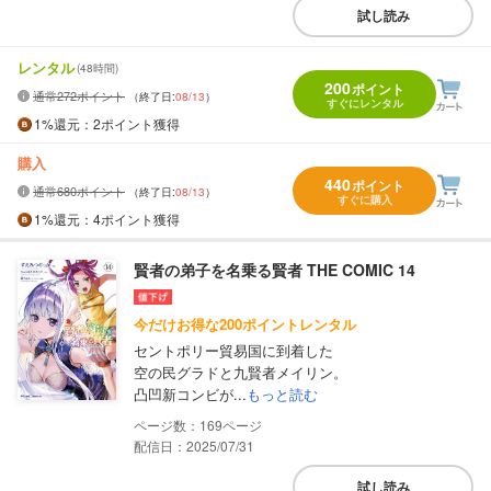
試し読み
レンタル
(48時間)
200
ポイント
通常272ポイント
（終了日:
08/13
）
すぐにレンタル
1%
還元
：2ポイント獲得
購入
440
ポイント
通常680ポイント
（終了日:
08/13
）
すぐに購入
1%
還元
：4ポイント獲得
賢者の弟子を名乗る賢者 THE COMIC 14
今だけお得な200ポイントレンタル
セントポリー貿易国に到着した
空の民グラドと九賢者メイリン。
凸凹新コンビが...
もっと読む
169
配信日：2025/07/31
試し読み