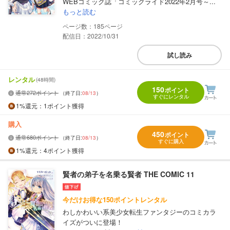
WEBコミック誌「コミックライド2022年2月号～...
もっと読む
185
配信日：2022/10/31
試し読み
レンタル
(48時間)
150
ポイント
通常272ポイント
（終了日:
08/13
）
すぐにレンタル
1%
還元
：1ポイント獲得
購入
450
ポイント
通常680ポイント
（終了日:
08/13
）
すぐに購入
1%
還元
：4ポイント獲得
賢者の弟子を名乗る賢者 THE COMIC 11
今だけお得な150ポイントレンタル
わしかわいい系美少女転生ファンタジーのコミカラ
イズがついに登場！