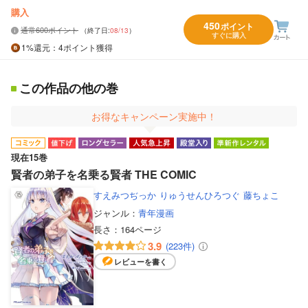
購入
450
ポイント
通常600ポイント
（終了日:
08/13
）
すぐに購入
1%
還元
：4ポイント獲得
この作品の他の巻
お得なキャンペーン実施中！
現在15巻
賢者の弟子を名乗る賢者 THE COMIC
すえみつぢっか
りゅうせんひろつぐ
藤ちょこ
ジャンル：
青年漫画
長さ：
164ページ
3.9
(223件)
レビューを書く