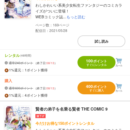
わしかわいい系美少女転生ファンタジーのコミカラ
イズがついに登場！
WEBコミック誌...
もっと読む
169
配信日：2021/05/28
試し読み
レンタル
(48時間)
100
ポイント
通常240ポイント
（終了日:
08/13
）
すぐにレンタル
1%
還元
：1ポイント獲得
購入
400
ポイント
通常600ポイント
（終了日:
08/13
）
すぐに購入
1%
還元
：4ポイント獲得
賢者の弟子を名乗る賢者 THE COMIC 9
今だけお得な150ポイントレンタル