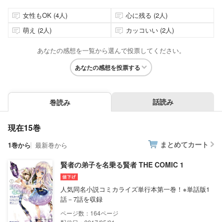
女性もOK (4人)
心に残る (2人)
萌え (2人)
カッコいい (2人)
あなたの感想を一覧から選んで投票してください。
あなたの感想を投票する
話読み
巻読み
現在15巻
まとめてカート
1巻から
最新巻から
賢者の弟子を名乗る賢者 THE COMIC 1
人気同名小説コミカライズ単行本第一巻！※単話版1
話－7話を収録
164