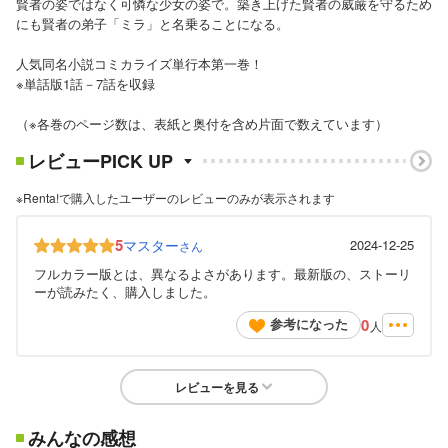
賢者の姿ではなく可憐な少女の姿で。築き上げた賢者の威厳を守るため
にも賢者の弟子「ミラ」と名乗ることになる。
人気同名小説コミカライズ単行本第一巻！
※単話版1話－7話を収録
（※各巻のページ数は、表紙と奥付を含め片面で数えています）
レビューPICK UP
※Renta!で購入したユーザーのレビューのみが表示されます
5
マスター
2024-12-25
さん
フルカラー版とは、異なるよさがあります。最新版の、ストーリ
ーが読みたく、購入しました。
0
参考になった
人
レビューを見る
みんなの感想