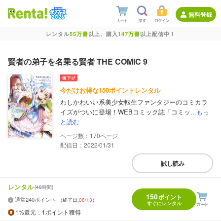
無料登録
レンタル
55万冊
以上、購入
147万冊
以上配信中！
賢者の弟子を名乗る賢者 THE COMIC 9
今だけお得な150ポイントレンタル
わしかわいい系美少女転生ファンタジーのコミカラ
イズがついに登場！WEBコミック誌「コミッ...
もっ
と読む
170
配信日：2022/01/31
試し読み
レンタル
(48時間)
150
ポイント
通常240ポイント
（終了日:
08/13
）
すぐにレンタル
1%
還元
：1ポイント獲得