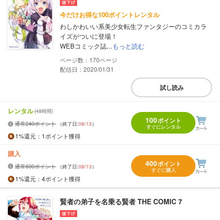
今だけお得な100ポイントレンタル
わしかわいい系美少女転生ファンタジーのコミカラ
イズがついに登場！
WEBコミック誌...
もっと読む
170
配信日：2020/01/31
試し読み
レンタル
(48時間)
100
ポイント
通常240ポイント
（終了日:
08/13
）
すぐにレンタル
1%
還元
：1ポイント獲得
購入
400
ポイント
通常600ポイント
（終了日:
08/13
）
すぐに購入
1%
還元
：4ポイント獲得
賢者の弟子を名乗る賢者 THE COMIC 7