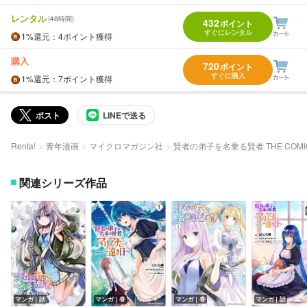
レンタル
(48時間)
432
ポイント
すぐにレンタル
1%
還元
：4ポイント獲得
購入
720
ポイント
すぐに購入
1%
還元
：7ポイント獲得
ポスト
LINEで送る
Renta!
青年漫画
マイクロマガジン社
賢者の弟子を名乗る賢者 THE COMI
関連シリーズ作品
マンガ｜話
マンガ｜巻
マンガ｜巻
マンガ｜話