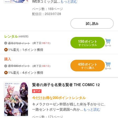
WEBコミック誌...
もっと読む
169
配信日：2023/07/28
試し読み
レンタル
(48時間)
150
ポイント
通常272ポイント
（終了日:
08/13
）
すぐにレンタル
1%
還元
：1ポイント獲得
購入
450
ポイント
通常680ポイント
（終了日:
08/13
）
すぐに購入
1%
還元
：4ポイント獲得
賢者の弟子を名乗る賢者 THE COMIC 12
今だけお得な200ポイントレンタル
キメラクローゼン幹部が残した剣を手がかりに、
一路セントポリー貿易国へ向か...
もっと読む
171