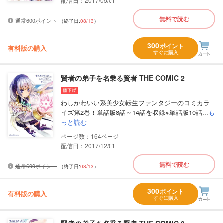
配信日：2017/05/01
無料で読む
通常600ポイント
（終了日:
08/13
）
300
ポイント
有料版の購入
すぐに購入
賢者の弟子を名乗る賢者 THE COMIC 2
わしかわいい系美少女転生ファンタジーのコミカラ
イズ第2巻！単話版8話～14話を収録※単話版10話...
も
っと読む
164
配信日：2017/12/01
無料で読む
通常600ポイント
（終了日:
08/13
）
300
ポイント
有料版の購入
すぐに購入
賢者の弟子を名乗る賢者 THE COMIC 3