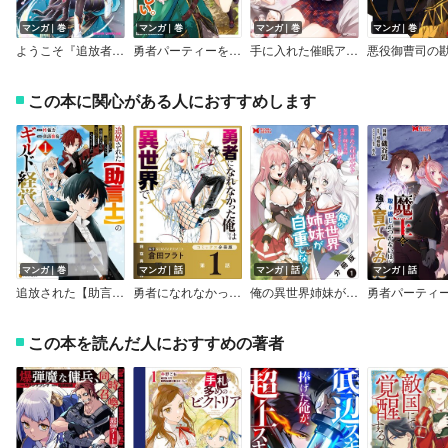
マンガ｜巻
マンガ｜巻
マンガ｜巻
マンガ｜巻
ようこそ『追放者ギルド』へ ～無能なSランクパーティがどんどん有能な冒険者を追放するので、最弱を集めて最強ギルドを創ります～
勇者パーティーを追放された俺だが、俺から巣立ってくれたようで嬉しい。……なので大聖女、お前に追って来られては困るのだが？（コミック）【デジタル版限定特典付き】
手に入れた催眠アプリで夢のハーレム生活を送りたい
この本に関心がある人におすすめします
マンガ｜巻
マンガ｜話
マンガ｜話
マンガ｜話
追放された【助言士】のギルド経営 不遇素質持ちに助言したら、化物だらけの最強ギルドになってました
勇者になれなかった俺は異世界で【コミックス分冊版】
俺の異世界姉妹が自重しない！（コミック） 分冊版
この本を読んだ人におすすめの著者