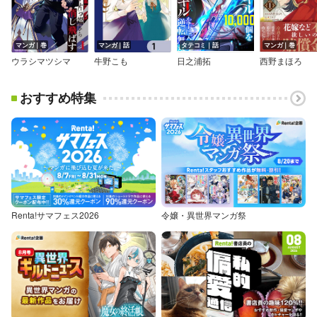
マンガ｜巻
マンガ｜話
タテコミ｜話
マンガ｜巻
ウラシマツシマ
牛野こも
日之浦拓
西野まほろ
おすすめ特集
Renta!サマフェス2026
令嬢・異世界マンガ祭