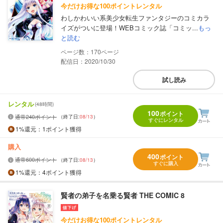
今だけお得な100ポイントレンタル
わしかわいい系美少女転生ファンタジーのコミカラ
イズがついに登場！WEBコミック誌「コミッ...
もっ
と読む
170
配信日：2020/10/30
試し読み
レンタル
(48時間)
100
ポイント
通常240ポイント
（終了日:
08/13
）
すぐにレンタル
1%
還元
：1ポイント獲得
購入
400
ポイント
通常600ポイント
（終了日:
08/13
）
すぐに購入
1%
還元
：4ポイント獲得
賢者の弟子を名乗る賢者 THE COMIC 8
今だけお得な100ポイントレンタル