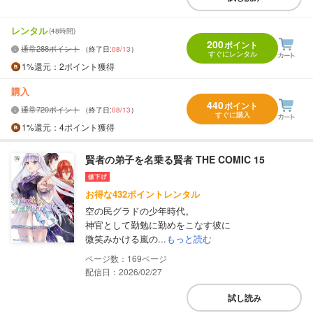
レンタル
(48時間)
200
ポイント
通常288ポイント
（終了日:
08/13
）
すぐにレンタル
1%
還元
：2ポイント獲得
購入
440
ポイント
通常720ポイント
（終了日:
08/13
）
すぐに購入
1%
還元
：4ポイント獲得
賢者の弟子を名乗る賢者 THE COMIC 15
お得な432ポイントレンタル
空の民グラドの少年時代。
神官として勤勉に勤めをこなす彼に
微笑みかける嵐の...
もっと読む
169
配信日：2026/02/27
試し読み