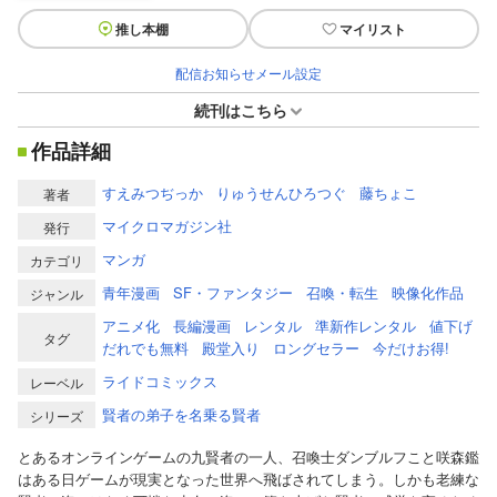
推し本棚
マイリスト
配信お知らせメール設定
続刊はこちら
作品詳細
すえみつぢっか
りゅうせんひろつぐ
藤ちょこ
著者
マイクロマガジン社
発行
マンガ
カテゴリ
青年漫画
SF・ファンタジー
召喚・転生
映像化作品
ジャンル
アニメ化
長編漫画
レンタル
準新作レンタル
値下げ
タグ
だれでも無料
殿堂入り
ロングセラー
今だけお得!
ライドコミックス
レーベル
賢者の弟子を名乗る賢者
シリーズ
とあるオンラインゲームの九賢者の一人、召喚士ダンブルフこと咲森鑑
はある日ゲームが現実となった世界へ飛ばされてしまう。しかも老練な