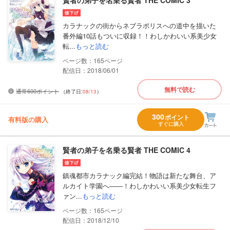
カラナックの街からネブラポリスへの道中を描いた
番外編10話もついに収録！！わしかわいい系美少女
転...
もっと読む
165
配信日：2018/06/01
無料で読む
通常600ポイント
（終了日:
08/13
）
300
ポイント
有料版の購入
すぐに購入
賢者の弟子を名乗る賢者 THE COMIC 4
鎮魂都市カラナック編完結！物語は新たな舞台、ア
ルカイト学園へ――！わしかわいい系美少女転生フ
ァン...
もっと読む
165
配信日：2018/12/10