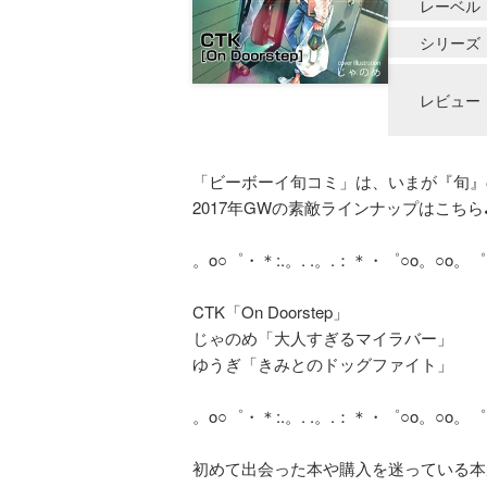
レーベル
シリーズ
レビュー
「ビーボーイ旬コミ」は、いまが『旬』
2017年GWの素敵ラインナップはこちら
。o○゜・＊:.。. .。.：＊・゜○o。○o。
CTK「On Doorstep」
じゃのめ「大人すぎるマイラバー」
ゆうぎ「きみとのドッグファイト」
。o○゜・＊:.。. .。.：＊・゜○o。○o。
初めて出会った本や購入を迷っている本