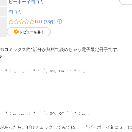
ビーボーイ旬コミ
旬コミ
0.0
(73件)
レビューを書く
のコミックス約1話分が無料で読めちゃう電子限定冊子です。
♪
゜・＊：.。. .。.：＊・゜。o○。o○゜・＊：.。.
゜・＊：.。. .。.：＊・゜。o○。o○゜・＊：.。.
があったら、ぜひチェックしてみてね！ 「ビーボーイ旬コミ」