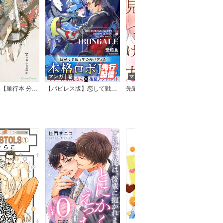
マンガ｜巻
マンガ｜話
マン
ステラリウム【単行本 分冊版】
【パピレス版】恋して戦うメカニカルボーイ―風刃機甲アイアンゲイル―（合本版）
先輩の見つけ方
ポン