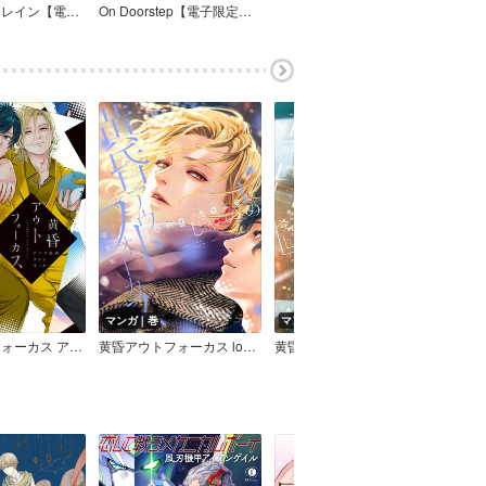
ミッドナイトレイン【電子限定かきおろし付】
On Doorstep【電子限定かきおろし付】
マンガ｜巻
マンガ｜話
マン
黄昏アウトフォーカス アニメ公式ファンブック
黄昏アウトフォーカス long take
黄昏アウトフォーカス 分冊版