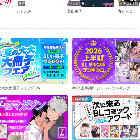
音声
マンガ｜巻
タテコミ｜話
ととふみ
美山薫子
寿たらこ
の大大大冊子フェア2026
2026上半期BLジャンルランキング