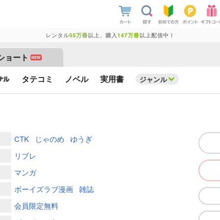
レンタル
55万冊
以上、購入
147万冊
以上配信中！
ショート
NEW
タテコミ
ノベル
実用書
ジャンル
CTK
じゃのめ
ゆうぎ
リブレ
マンガ
ボーイズラブ漫画
雑誌
会員限定無料