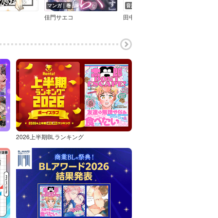
マンガ｜巻
音声
音声
佳門サエコ
田中鈴木
鯛野
2026上半期BLランキング