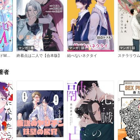
マンガ｜巻
マンガ｜話
マンガ｜話
キオ先輩はクズだしドM（単話版）
終着点は二人で【合本版】
結べないネクタイ
著者