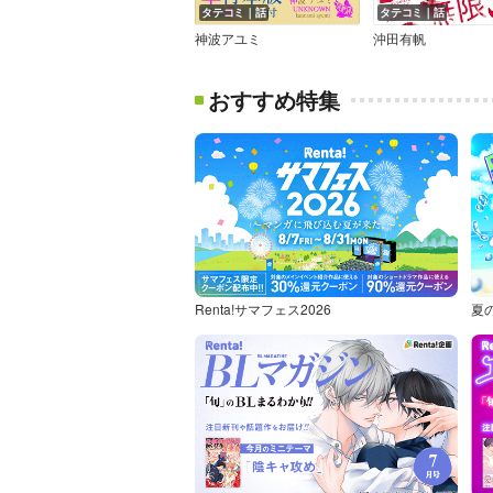
タテコミ｜話
タテコミ｜話
神波アユミ
沖田有帆
おすすめ特集
Renta!サマフェス2026
夏