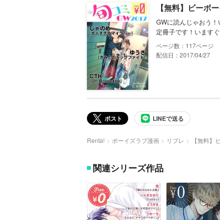
【無料】ビーボーイ
GWに読んじゃおう！
定冊子です！いますぐ
117
配信日：2017/04/27
ポスト
LINEで送る
Renta!
ボーイズラブ漫画
リブレ
【無料】ビ
関連シリーズ作品