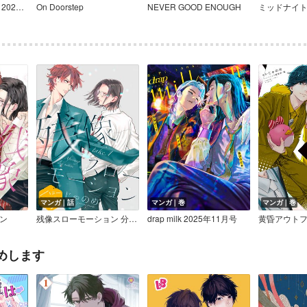
マガジンビーボーイ 2026年5月号
On Doorstep
NEVER GOOD ENOUGH
マンガ｜話
マンガ｜巻
マンガ｜巻
ン
残像スローモーション 分冊版
drap milk 2025年11月号
めします