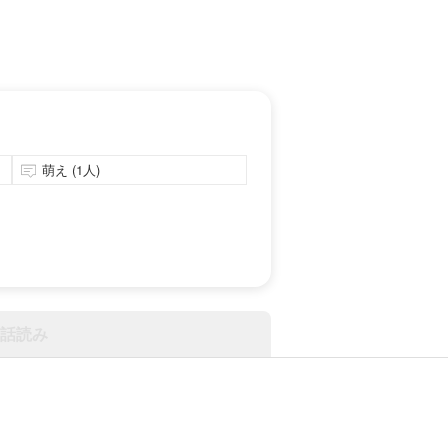
萌え (1人)
話読み