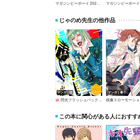
マガジンビーボーイ 2026年7月号
じゃのめ先生の他作品
マンガ｜話
マンガ｜巻
閃光フラッシュバック 分冊版
残像スローモーショ
この本に関心がある人におすす