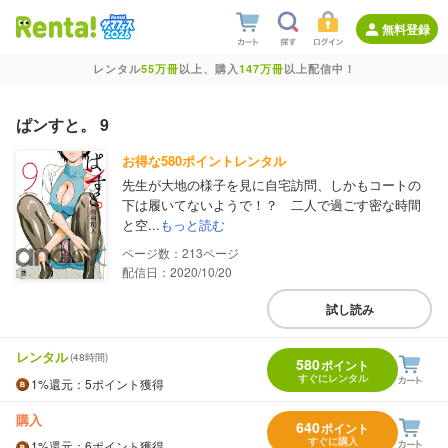
無料登録
レンタル
55万冊
以上、購入
147万冊
以上配信中！
ぱンすと。 9
お得な580ポイントレンタル
先生が大地の様子を見に自宅訪問、しかもコートの
下は履いてないようで！？ 二人で過ごす密な時間
と空...
もっと読む
213
配信日：2020/10/20
試し読み
レンタル
(48時間)
580
ポイント
すぐにレンタル
1%
還元
：5ポイント獲得
購入
640
ポイント
すぐに購入
1%
還元
：6ポイント獲得