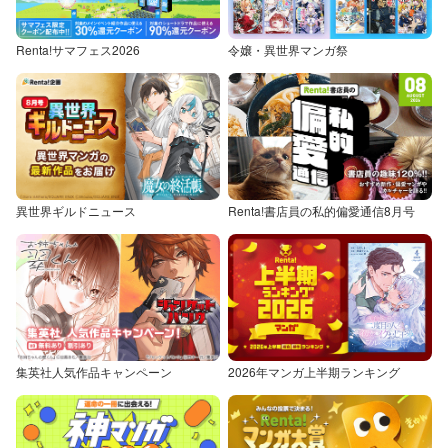
Renta!サマフェス2026
令嬢・異世界マンガ祭
異世界ギルドニュース
Renta!書店員の私的偏愛通信8月号
集英社人気作品キャンペーン
2026年マンガ上半期ランキング