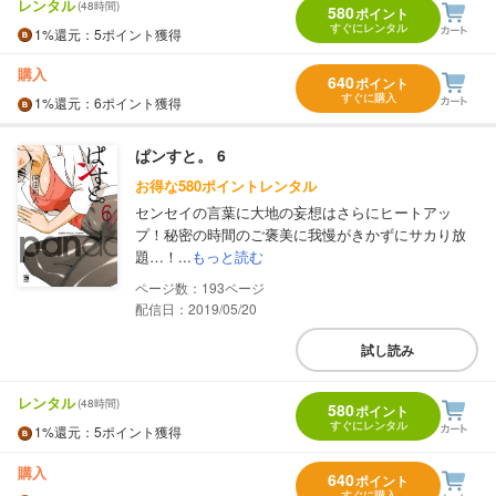
レンタル
(48時間)
580
ポイント
すぐにレンタル
1%
還元
：5ポイント獲得
購入
640
ポイント
すぐに購入
1%
還元
：6ポイント獲得
ぱンすと。 6
お得な580ポイントレンタル
センセイの言葉に大地の妄想はさらにヒートアッ
プ！秘密の時間のご褒美に我慢がきかずにサカり放
題…！...
もっと読む
193
配信日：2019/05/20
試し読み
レンタル
(48時間)
580
ポイント
すぐにレンタル
1%
還元
：5ポイント獲得
購入
640
ポイント
すぐに購入