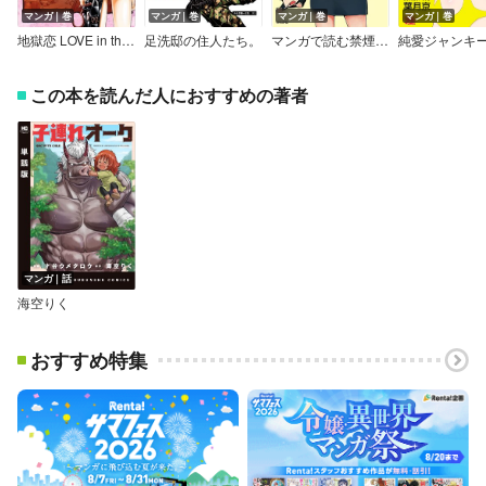
マンガ｜巻
マンガ｜巻
マンガ｜巻
マンガ｜巻
地獄恋 LOVE in the HELL
足洗邸の住人たち。
マンガで読む禁煙セラピー
純愛ジャンキ
この本を読んだ人におすすめの著者
マンガ｜話
海空りく
おすすめ特集