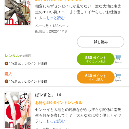
相変わらずセンセイしか見てない一途な大地に南先
生のエロい罠！？ 甘く優しくイヤらしいお仕置き
に大...
もっと読む
182
配信日：2022/11/18
試し読み
レンタル
(48時間)
580
ポイント
すぐにレンタル
1%
還元
：5ポイント獲得
購入
640
ポイント
すぐに購入
1%
還元
：6ポイント獲得
ぱンすと。 14
お得な580ポイントレンタル
センセイと大地との純粋ながらも淫らな関係に南先
生も何かを察して！？ 大人な女は狡く優しくイヤ
ラし...
もっと読む
198