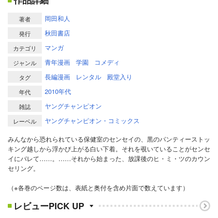
作品詳細
岡田和人
著者
秋田書店
発行
マンガ
カテゴリ
青年漫画
学園
コメディ
ジャンル
長編漫画
レンタル
殿堂入り
タグ
2010年代
年代
ヤングチャンピオン
雑誌
ヤングチャンピオン・コミックス
レーベル
みんなから恐れられている保健室のセンセイの、黒のパンティーストッ
キング越しから浮かび上がる白い下着。それを覗いていることがセンセ
イにバレて……。……それから始まった、放課後のヒ・ミ・ツのカウン
セリング。
（※各巻のページ数は、表紙と奥付を含め片面で数えています）
レビューPICK UP