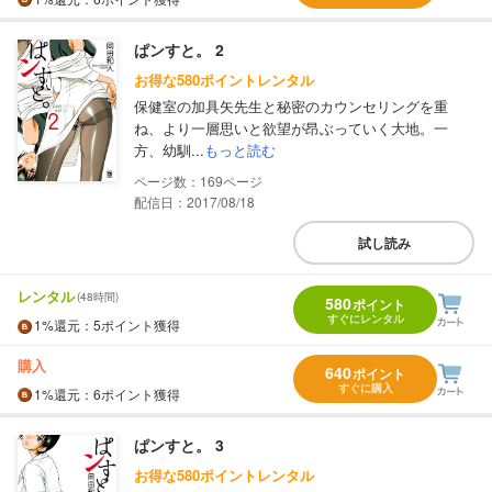
ぱンすと。 2
お得な580ポイントレンタル
保健室の加具矢先生と秘密のカウンセリングを重
ね、より一層思いと欲望が昂ぶっていく大地。一
方、幼馴...
もっと読む
169
配信日：2017/08/18
試し読み
レンタル
(48時間)
580
ポイント
すぐにレンタル
1%
還元
：5ポイント獲得
購入
640
ポイント
すぐに購入
1%
還元
：6ポイント獲得
ぱンすと。 3
お得な580ポイントレンタル