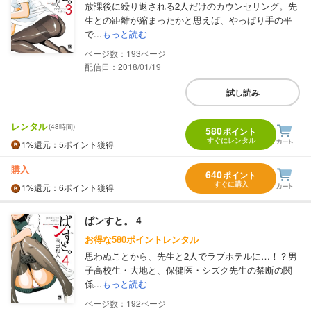
放課後に繰り返される2人だけのカウンセリング。先
生との距離が縮まったかと思えば、やっぱり手の平
で...
もっと読む
193
配信日：2018/01/19
試し読み
レンタル
(48時間)
580
ポイント
すぐにレンタル
1%
還元
：5ポイント獲得
購入
640
ポイント
すぐに購入
1%
還元
：6ポイント獲得
ぱンすと。 4
お得な580ポイントレンタル
思わぬことから、先生と2人でラブホテルに…！？男
子高校生・大地と、保健医・シズク先生の禁断の関
係...
もっと読む
192