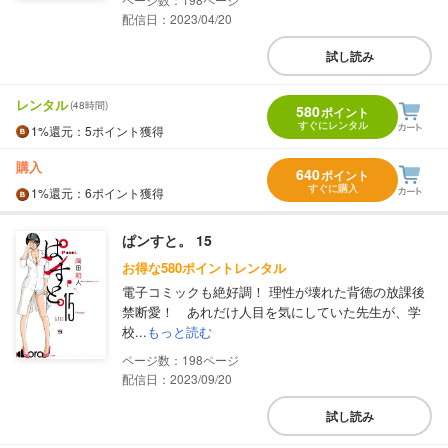
配信日：2023/04/20
試し読み
レンタル
(48時間)
580
ポイント
すぐにレンタル
1%
還元
：5ポイント獲得
購入
640
ポイント
すぐに購入
1%
還元
：6ポイント獲得
ぱンすと。 15
お得な580ポイントレンタル
電子コミックも絶好調！ 理性が壊れた背徳の放課後
禁断愛！ あれだけ人目を気にしていた先生が、学
校...
もっと読む
198
配信日：2023/09/20
試し読み