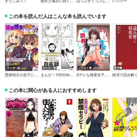
すりこみっ！
疲れと痛みに効く！ ねこ背がラクラク治る本
ほっぷすてっぷじゃんぷッ！
いっツー
この本を読んだ人はこんな本も読んでいます
マンガ｜話
マンガ｜巻
ノベル｜巻
実用書
悪徳領主の息子に転生！？ ～楽しく魔法を学んでいたら、汚名を返上してました～ コミック版（分冊版）
まんが！100分de名著 マルクス・アウレリウス 自省録
Sデレな後輩女子が俺を調教しようとしてきます
この本に関心がある人におすすめします