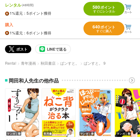
レンタル
(48時間)
580
ポイント
すぐにレンタル
1%
還元
：5ポイント獲得
購入
640
ポイント
すぐに購入
1%
還元
：6ポイント獲得
ポスト
LINEで送る
Renta!
青年漫画
秋田書店
ぱンすと。
ぱンすと。 9
岡田和人先生の他作品
マンガ｜巻
実用書
マンガ｜巻
マンガ｜巻