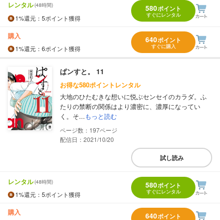
レンタル
(48時間)
580
ポイント
すぐにレンタル
1%
還元
：5ポイント獲得
購入
640
ポイント
すぐに購入
1%
還元
：6ポイント獲得
ぱンすと。 11
お得な580ポイントレンタル
大地のひたむきな想いに悦ぶセンセイのカラダ。ふ
たりの禁断の関係はより濃密に、濃厚になってい
く。そ...
もっと読む
197
配信日：2021/10/20
試し読み
レンタル
(48時間)
580
ポイント
すぐにレンタル
1%
還元
：5ポイント獲得
購入
640
ポイント