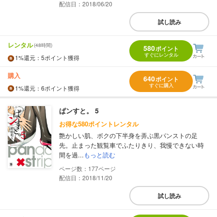
配信日：2018/06/20
試し読み
レンタル
(48時間)
580
ポイント
すぐにレンタル
1%
還元
：5ポイント獲得
購入
640
ポイント
すぐに購入
1%
還元
：6ポイント獲得
ぱンすと。 5
お得な580ポイントレンタル
艶かしい肌、ボクの下半身を弄ぶ黒パンストの足
先。止まった観覧車でふたりきり、我慢できない時
間を過...
もっと読む
177
配信日：2018/11/20
試し読み