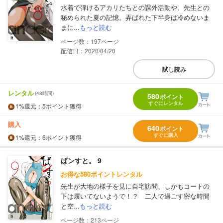
水着で弾けるアカリたちとの課外活動や、先生との
秘められた夏の記憶。弄ばれた下半身は冷めないま
まに...
もっと読む
197
配信日：2020/04/20
試し読み
レンタル
(48時間)
580
ポイント
すぐにレンタル
1%
還元
：5ポイント獲得
購入
640
ポイント
すぐに購入
1%
還元
：6ポイント獲得
ぱンすと。 9
お得な580ポイントレンタル
先生が大地の様子を見に自宅訪問、しかもコートの
下は履いてないようで！？ 二人で過ごす密な時間
と空...
もっと読む
213