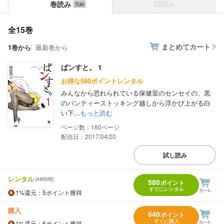
話読み
巻読み
全15巻
まとめてカート
1巻から
最新巻から
ぱンすと。 1
お得な580ポイントレンタル
みんなから恐れられている保健室のセンセイの、黒
のパンティーストッキング越しから浮かび上がる白
い下...
もっと読む
160
配信日：2017/04/20
試し読み
レンタル
(48時間)
580
ポイント
すぐにレンタル
1%
還元
：5ポイント獲得
購入
640
ポイント
すぐに購入
1%
還元
：6ポイント獲得