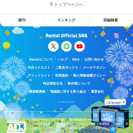
トップページへ
新刊
ランキング
詳細検索
Renta!について
ヘルプ
Q&A
お問い合わせ
作品リクエスト
ご意見ボックス
メールマガジン
アフィリエイト
利用規約
個人情報保護ポリシー
特定商取引法
著作権について
漫画家募集
海賊版に対する取り組み
運営会社
© PAPYLESS
ABJマークは、この電子書店・電子書籍配信サービスが、著作権者からコンテン
ツ使用許諾を得た正規版配信サービスであることを示す登録商標（登録番号 第
6091713号）です。ABJマークの詳細、ABJマークを掲示しているサービスの一
覧はこちら。