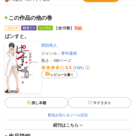
この作品の他の巻
【
全15巻
】
完結
ぱンすと。
岡田和人
ジャンル：
青年漫画
長さ：
160ページ
4.4
(73件)
レビューを書く
推し本棚
マイリスト
配信お知らせメール設定
続刊はこちら