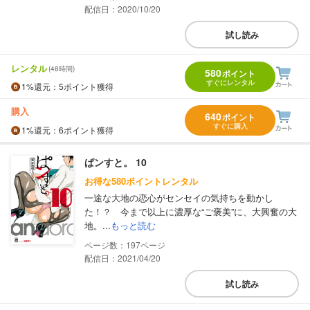
配信日：2020/10/20
試し読み
レンタル
(48時間)
580
ポイント
すぐにレンタル
1%
還元
：5ポイント獲得
購入
640
ポイント
すぐに購入
1%
還元
：6ポイント獲得
ぱンすと。 10
お得な580ポイントレンタル
一途な大地の恋心がセンセイの気持ちを動かし
た！？ 今まで以上に濃厚な“ご褒美”に、大興奮の大
地。...
もっと読む
197
配信日：2021/04/20
試し読み