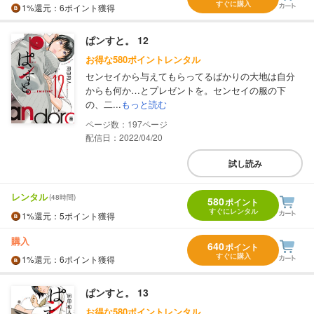
すぐに購入
1%
還元
：6ポイント獲得
ぱンすと。 12
お得な580ポイントレンタル
センセイから与えてもらってるばかりの大地は自分
からも何か…とプレゼントを。センセイの服の下
の、二...
もっと読む
197
配信日：2022/04/20
試し読み
レンタル
(48時間)
580
ポイント
すぐにレンタル
1%
還元
：5ポイント獲得
購入
640
ポイント
すぐに購入
1%
還元
：6ポイント獲得
ぱンすと。 13
お得な580ポイントレンタル