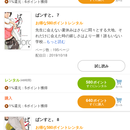
1%
還元
：6ポイント獲得
ぱンすと。 7
お得な580ポイントレンタル
先生に会えない夏休みはさらに悶々とする大地。そ
れだけに会えた時の嬉しさはより一層！誰もいない
学校...
もっと読む
195
配信日：2019/10/18
試し読み
レンタル
(48時間)
580
ポイント
すぐにレンタル
1%
還元
：5ポイント獲得
購入
640
ポイント
すぐに購入
1%
還元
：6ポイント獲得
ぱンすと。 8
お得な580ポイントレンタル