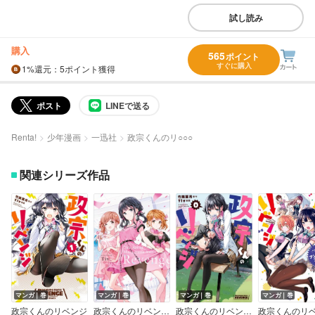
試し読み
購入
565
ポイント
すぐに購入
1%
還元
：5ポイント獲得
ポスト
LINEで送る
Renta!
少年漫画
一迅社
政宗くんのリ○○○
関連シリーズ作品
マンガ｜巻
マンガ｜巻
マンガ｜巻
マンガ｜巻
政宗くんのリベンジ
政宗くんのリベンジ The Art of Masamune-kun’s Revenge
政宗くんのリベンジ 0