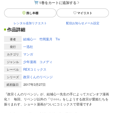
1巻をカートに追加する
推し本棚
マイリスト
レンタル追加リクエスト
配信お知らせメール設定
作品詳細
結城心一
竹岡葉月
Tiv
著者
一迅社
発行
マンガ
カテゴリ
少年漫画
コメディ
ジャンル
REXコミックス
レーベル
政宗くんのリベンジ
シリーズ
2017年3月27日
紙初版日
『政宗くんのリベンジ』が、結城心一先生の手によってスピンオフ漫画
化！ 毎回、リベンジ以外の『リ○○○』をしようする政宗が愛姫たちを
振りまわす、ショート漫画がついにコミックスで登場です♪