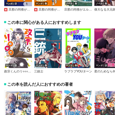
マンガ｜話
マンガ｜巻
ノベル｜巻
ノベル｜巻
旦那の同僚がエルフかもしれません【分冊版】
旦那の同僚がエルフかもしれません
旦那の同僚がエルフかもしれません【電子特典付き】
この本に関心がある人におすすめします
マンガ｜話
マンガ｜巻
マンガ｜巻
マンガ｜話
政宗くんのリ○○○【試し読み増量版】
三銃士
ラブラブYOUターン
この本を読んだ人におすすめの著者