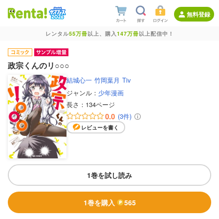
無料登録
レンタル
55万冊
以上、購入
147万冊
以上配信中！
政宗くんのリ○○○
結城心一
竹岡葉月
Tiv
ジャンル：
少年漫画
長さ：
134ページ
0.0
(3件)
レビューを書く
1巻を試し読み
1巻を購入
565