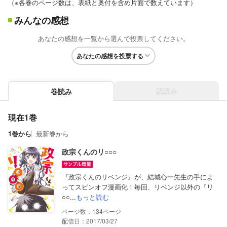
（※各巻のページ数は、表紙と奥付を含め片面で数えています）
みんなの感想
あなたの感想を一覧から選んで投票してください。
あなたの感想を投票する
話読み
巻読み
現在1巻
1巻から
最新巻から
政宗くんのリ○○○
『政宗くんのリベンジ』が、結城心一先生の手によ
ってスピンオフ漫画化！毎回、リベンジ以外の『リ
○○...
もっと読む
134
配信日：2017/03/27