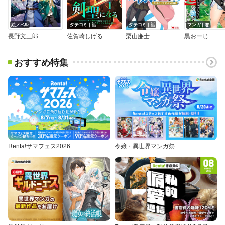
絵ノベル
タテコミ｜話
タテコミ｜話
マンガ｜巻
長野文三郎
佐賀崎しげる
栗山廉士
黒おーじ
おすすめ特集
Renta!サマフェス2026
令嬢・異世界マンガ祭