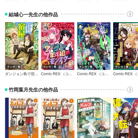
結城心一先生の他作品
マンガ｜巻
マンガ｜巻
マンガ｜巻
マンガ｜巻
ダンジョン島で宿屋をやろう！ 創造魔法を貰った俺の細腕繁盛記【イラスト特典付】
Comic REX （コミック レックス） 2024年4月号
Comic REX （コミック レックス） 2024年3月号
竹岡葉月先生の他作品