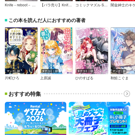
Knife－reboot－ 【電子限定特典付き】
【バラ売り】Knife－reboot－
コミックマズル SPの境界線
この本を読んだ人におすすめの著者
マンガ｜話
タテコミ｜話
タテコミ｜話
マンガ｜話
片町ひろ
上原誠
ひのすばる
秋鮭こぐま
おすすめ特集