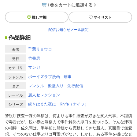
1巻をカートに追加する
推し本棚
マイリスト
配信お知らせメール設定
作品詳細
千葉リョウコ
著者
竹書房
発行
マンガ
カテゴリ
ボーイズラブ漫画
刑事
ジャンル
レンタル
殿堂入り
先行配信
タグ
麗人セレクション
レーベル
続きはまた夜に
Knife（ナイフ）
シリーズ
警視庁捜査一課の津積は、何よりも事件捜査が好きな変人刑事。不謹慎
で毒舌だが、鋭い勘と洞察力で事件解決の糸口を見つける。そんな津積
の相棒・佐久間は、半年前に所轄から異動してきた新人。真面目で無愛
想、そつのない仕事ぶりは可愛げがない。しかし、ある事件を機になぜ