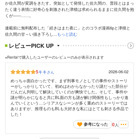
か佐久間が変調をきたす。突如として発情した佐久間の、普段とはまっ
たく違う表情に好奇心を刺激された津積は求められるままに佐久間を抱
くが――……。
連載前に無料配布した「続きはまた夜に」とのコラボ漫画6pと津積と
佐久間の甘～い描き下ろし...
もっと読む
レビューPICK UP
※Renta!で購入したユーザーのレビューのみが表示されます
5
キキ
2026-06-02
さん
めっちゃ面白かったです。まず刑事モノとしての事件やストーリ
ーがしっかりしていて、初めはわからなかったり謎だった部分が
だんだん判明して解決していくのが爽快でした。そして、事件や
謎が明らかになると共にBL面の方も謎が解け関係性もしっかり進
んでいくという…シリアスなシーンが多く重めのストーリーでは
ありますが、推理ものもBLも大好きな私にはとても刺さる作品で
した！
0
参考になった
人