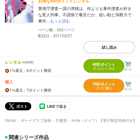
お得な400ポイントレンタル
警視庁捜査一課の津積は、何よりも事件捜査が好き
な変人刑事。不謹慎で毒舌だが、鋭い勘と洞察力で
事件...
もっと読む
202
配信日：2017/02/27
試し読み
レンタル
(48時間)
400
ポイント
すぐにレンタル
1%
還元
：4ポイント獲得
購入
700
ポイント
すぐに購入
1%
還元
：7ポイント獲得
ポスト
LINEで送る
Renta!
ボーイズラブ漫画
竹書房
Knife（ナイフ）【電子限定特典付き】
関連シリーズ作品