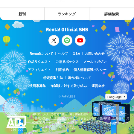
新刊
ランキング
詳細検索
Renta!について
ヘルプ
Q&A
お問い合わせ
作品リクエスト
ご意見ボックス
メールマガジン
アフィリエイト
利用規約
個人情報保護ポリシー
特定商取引法
著作権について
漫画家募集
海賊版に対する取り組み
運営会社
© PAPYLESS
ABJマークは、この電子書店・電子書籍配信サービスが、著作権者からコンテン
ツ使用許諾を得た正規版配信サービスであることを示す登録商標（登録番号 第
6091713号）です。ABJマークの詳細、ABJマークを掲示しているサービスの一
覧はこちら。
https://aebs.or.jp