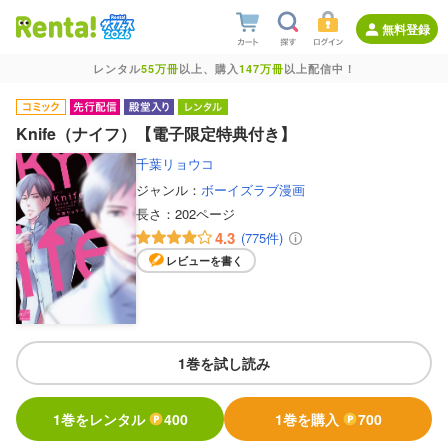
無料登録
レンタル
55万冊
以上、購入
147万冊
以上配信中！
Knife（ナイフ）【電子限定特典付き】
千葉リョウコ
ジャンル：
ボーイズラブ漫画
長さ：
202ページ
4.3
(775件)
レビューを書く
1巻を試し読み
1巻をレンタル
400
1巻を購入
700