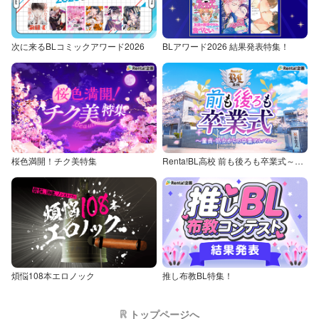
次に来るBLコミックアワード2026
BLアワード2026 結果発表特集！
桜色満開！チク美特集
Renta!BL高校 前も後ろも卒業式～童貞・処女からの卒業アルバム～
煩悩108本エロノック
推し布教BL特集！
トップページへ