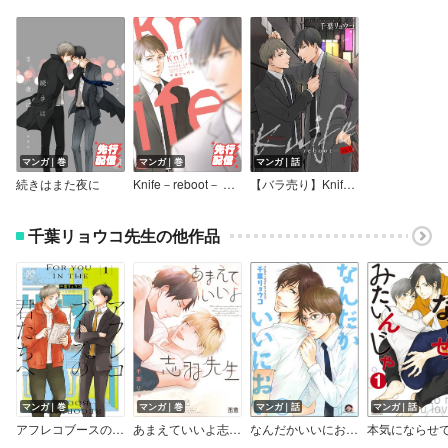
マンガ｜巻
マンガ｜巻
マンガ｜話
続きはまた夜に
Knife－reboot－ 【電子限定特典付き】
【バラ売り】Knife－reboot－
千葉リョウコ先生の他作品
マンガ｜巻
マンガ｜巻
マンガ｜話
マンガ｜話
アフレコブースの君たちへ
あまえていいよ志羽先生【電子限定おまけ付き】
なんだかいいにおい（分冊版）