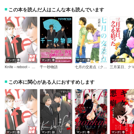
この本を読んだ人はこんな本も読んでいます
マンガ｜巻
マンガ｜巻
マンガ｜巻
マンガ｜巻
Knife－reboot－ 【電子限定特典付き】
千一秒物語
七月の交差点（クロスロード）
この本に関心がある人におすすめします
マンガ｜巻
マンガ｜話
マンガ｜巻
マンガ｜巻