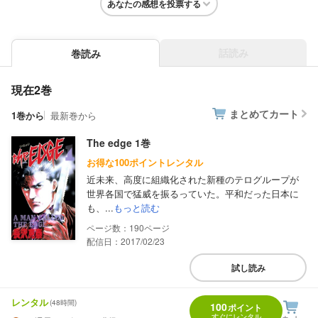
あなたの感想を投票する
話読み
巻読み
現在2巻
まとめてカート
1巻から
最新巻から
The edge 1巻
お得な100ポイントレンタル
近未来、高度に組織化された新種のテログループが
世界各国で猛威を振るっていた。平和だった日本に
も、...
もっと読む
190
配信日：2017/02/23
試し読み
レンタル
(48時間)
100
ポイント
すぐにレンタル