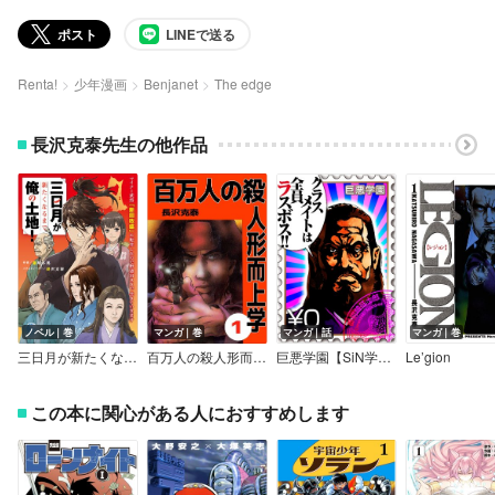
ポスト
LINEで送る
Renta!
少年漫画
Benjanet
The edge
長沢克泰先生の他作品
ノベル｜巻
マンガ｜巻
マンガ｜話
マンガ｜巻
三日月が新たくなるまで俺の土地！
百万人の殺人形而上学
巨悪学園【SiN学期】 分冊版
Le’gion
この本に関心がある人におすすめします