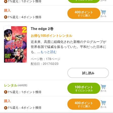
1%
還元
：1ポイント獲得
購入
400
ポイント
すぐに購入
1%
還元
：4ポイント獲得
The edge 2巻
お得な100ポイントレンタル
近未来、高度に組織化された新種のテログループが
世界各国で猛威を振るっていた。平和だった日本に
も、...
もっと読む
178
配信日：2017/02/23
試し読み
レンタル
(48時間)
100
ポイント
すぐにレンタル
1%
還元
：1ポイント獲得
購入
400
ポイント
すぐに購入
1%
還元
：4ポイント獲得