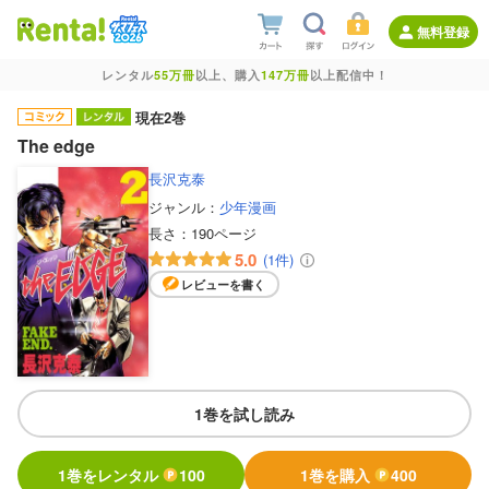
無料登録
レンタル
55万冊
以上、購入
147万冊
以上配信中！
現在2巻
The edge
長沢克泰
ジャンル：
少年漫画
長さ：
190ページ
5.0
(1件)
レビューを書く
1巻を試し読み
1巻をレンタル
100
1巻を購入
400