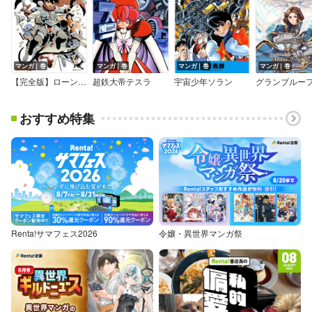
マンガ｜巻
マンガ｜巻
マンガ｜巻
マンガ｜巻
【完全版】ローンナイト
超鉄大帝テスラ
宇宙少年ソラン
おすすめ特集
Renta!サマフェス2026
令嬢・異世界マンガ祭