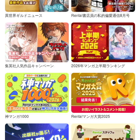
異世界ギルドニュース
Renta!書店員の私的偏愛通信8月号
集英社人気作品キャンペーン
2026年マンガ上半期ランキング
神マンガ1000
Renta!マンガ大賞2025