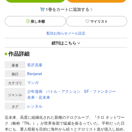
1巻をカートに追加する
推し本棚
マイリスト
配信お知らせメール設定
続刊はこちら
作品詳細
長沢克泰
著者
Benjanet
発行
マンガ
カテゴリ
少年漫画
バトル・アクション
SF・ファンタジー
ジャンル
未来・近未来
レンタル
タグ
近未来、高度に組織化された新種のテログループ、『テロ ネットワー
ク（略称『TN』）』が世界各国で猛威を振るっていた。平和だった日
本にも、要人暗殺を目的に海外から続々とテロリスト達が侵入し始め、