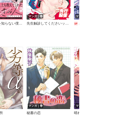
マンガ｜巻
マンガ｜話
マン
恋愛体質 恋を知らない僕が君を愛するまで【単行本版】【特典付き】
先生触診してくださいッ【電子限定描き下ろし漫画付き】
躾けたいならオレにしろ
マンガ｜巻
マンガ｜巻
マン
所
秘書の恋
晴れない世界で君だけ見える【おまけ付き電子限定版】