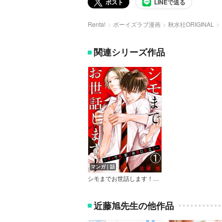
ポスト
LINEで送る
Renta!
ボーイズラブ漫画
秋水社ORIGINAL
関連シリーズ作品
マンガ｜話
シモまでお世話します！～チャラ男、まじめ君に仕える～
近藤旭先生の他作品