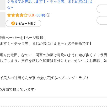
シモまでお世話します！～チャラ男、まじめ君に仕え
る～
3.8
(65件)
レビューを書く
の特典ペーパーを1ページ収録！
ます！～チャラ男、まじめ君に仕える～』の合冊版です】
選んだ辻田。なのに、同室の加藤は毎晩のように遊び歩くチャラ
してしまう。責任を感じた加藤は意外にもかいがいしくお世話し
イ美人の辻田くんが寮で繰り広げるハプニング・ラブ！
め片面で数えています）