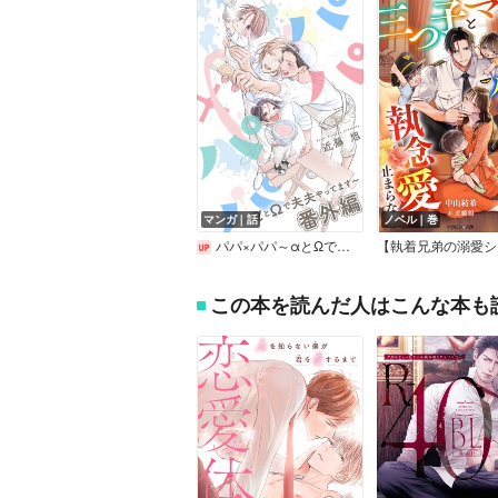
マンガ｜話
ノベル｜巻
パパ×パパ～αとΩで夫夫やってます～番外編
この本を読んだ人はこんな本も