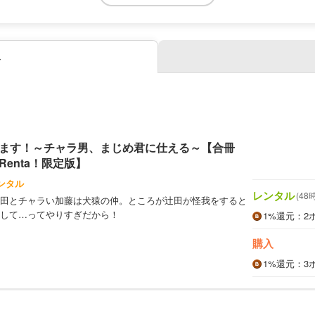
み
ます！～チャラ男、まじめ君に仕える～【合冊
enta！限定版】
ンタル
レンタル
(48
田とチャラい加藤は犬猿の仲。ところが辻田が怪我をすると
して…ってやりすぎだから！
1%
還元
：2
購入
1%
還元
：3