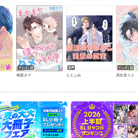
マンガ｜話
音声
マンガ｜話
鳩屋タマ
ととふみ
高比良りと