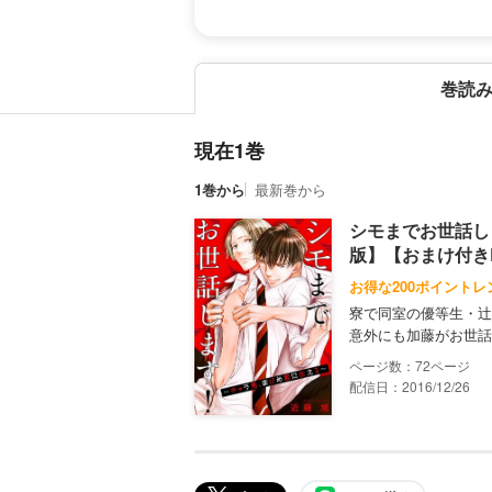
巻読
現在1巻
1巻から
最新巻から
シモまでお世話し
版】【おまけ付きR
お得な200ポイントレ
寮で同室の優等生・辻
意外にも加藤がお世話
72
配信日：2016/12/26