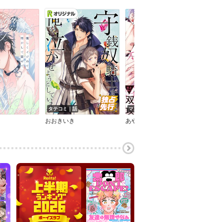
タテコミ｜話
マンガ｜巻
マン
おおきいき
あやみね稜緒
吾瀬