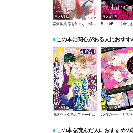
マンガ｜話
マンガ｜巻
恋愛体質 恋を知らない僕が君を愛するまで
R－40BL【特典付
この本に関心がある人におすす
マンガ｜話
マンガ｜巻
快感☆メタモルフォーゼ～甘いクスリで性転換！？
この本を読んだ人におすすめの