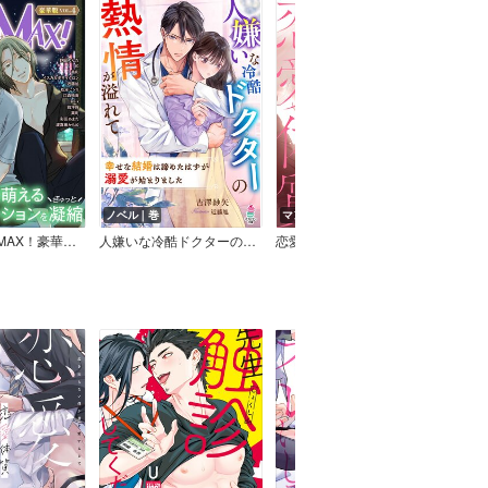
ノベル｜巻
マンガ｜話
ノベ
いきなりCLIMAX！豪華版vol.4
人嫌いな冷酷ドクターの熱情が溢れて～幸せな結婚は諦めたはずが溺愛が始まりました～
恋愛体質 恋を知らない僕が君を愛するまで