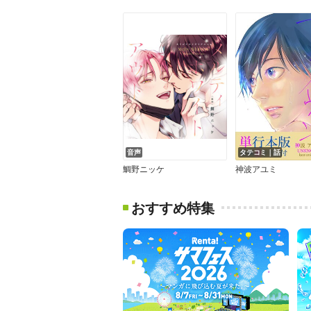
音声
タテコミ｜話
鯛野ニッケ
神波アユミ
おすすめ特集