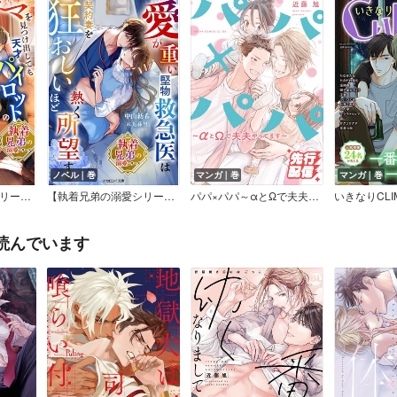
ノベル｜巻
マンガ｜巻
マンガ｜巻
【執着兄弟の溺愛シリーズ】三つ子とママを見つけ出しても天才パイロットの執念愛は止まらない
【執着兄弟の溺愛シリーズ】愛が重い堅物救急医は契約妻を狂おしいほど熱く所望する
パパ×パパ～αとΩで夫夫やってます～【Renta！限定版】
読んでいます