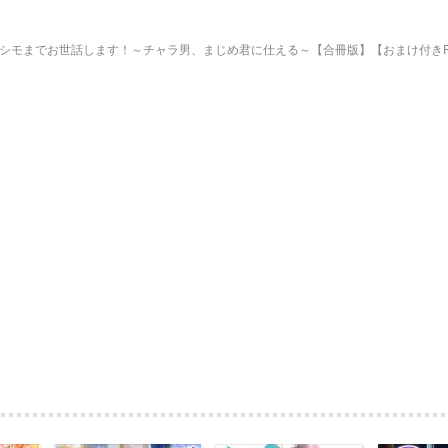
シモまでお世話します！～チャラ男、まじめ君に仕える～【合冊版】【おまけ付きRe