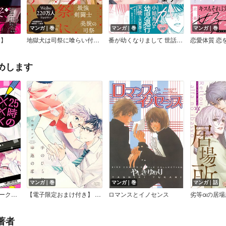
マンガ｜巻
マンガ｜巻
マンガ｜巻
き】
地獄犬は司祭に喰らい付く【電子限定かきおろし付】
番が幼くなりまして 世話焼きΩのαごっこ【単行本版】【電子限定特典付き】
めします
マンガ｜巻
マンガ｜巻
マンガ｜話
25時の×××（キスマーク）【電子限定かきおろし付】
【電子限定おまけ付き】 手のひらに幸運の恋人
ロマンスとイノセンス
劣等αの居場
著者