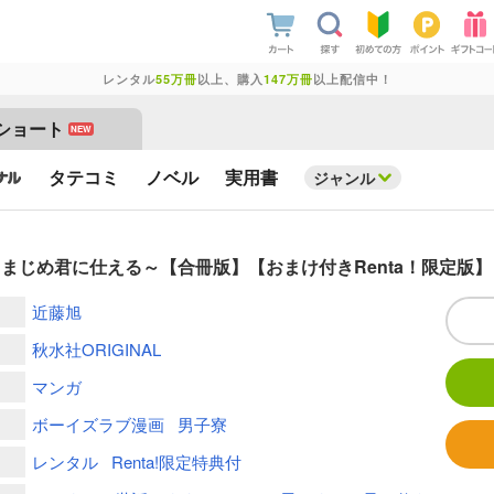
レンタル
55万冊
以上、購入
147万冊
以上配信中！
ショート
NEW
タテコミ
ノベル
実用書
ジャンル
まじめ君に仕える～【合冊版】【おまけ付きRenta！限定版】
近藤旭
秋水社ORIGINAL
マンガ
ボーイズラブ漫画
男子寮
レンタル
Renta!限定特典付